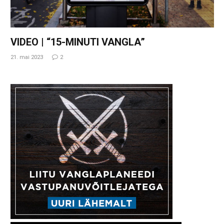
VIDEO | “15-MINUTI VANGLA”
21. mai 2023
2