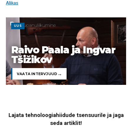
Allikas
UUS
Raivo Paala ja Ingvar
Tšižikov
VAATA INTERVJUUD
Lajata tehnoloogiahiidude tsensuurile ja jaga
seda artiklit!