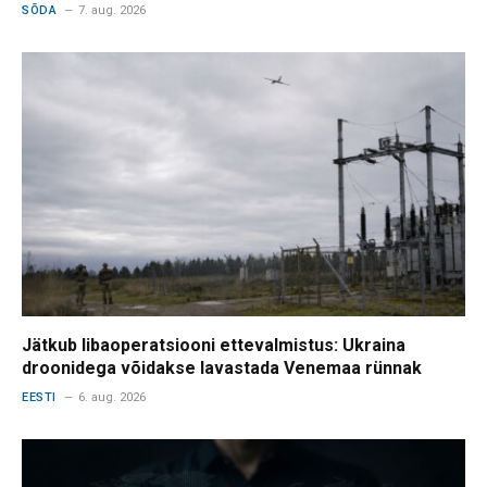
SÕDA
7. aug. 2026
Jätkub libaoperatsiooni ettevalmistus: Ukraina
droonidega võidakse lavastada Venemaa rünnak
EESTI
6. aug. 2026