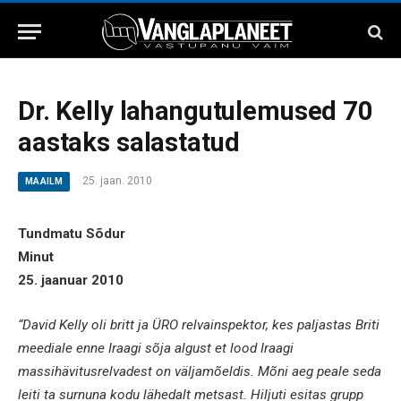
Dr. Kelly lahangutulemused 70
aastaks salastatud
25. jaan. 2010
MAAILM
Tundmatu Sõdur
Minut
25. jaanuar 2010
“David Kelly oli britt ja ÜRO relvainspektor, kes paljastas Briti
meediale enne Iraagi sõja algust et lood Iraagi
massihävitusrelvadest on väljamõeldis. Mõni aeg peale seda
leiti ta surnuna kodu lähedalt metsast. Hiljuti esitas grupp