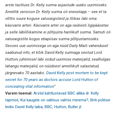
arste taotluse Dr. Kelly surma asjaolude uueks uurimiseks.
Ametlik versioon Dr. Kelly surma oli enesetapp – see et ta
võttis suure koguse valuvaigisteid ja lõikas läbi oma
käsivarre arteri. Käsivarre arter on aga raskesti ligipääsetav
ja selle läbilõikamine ei põhjusta harilikult surma. Samuti oli
valuvaigistite kogus ebapiisav surma põhjustamiseks.
Seoses uue uurimisega on aga nüüd Daily Maili vahendusel
saabunud info, et kõik David Kelly surmaga seotud Lord
Huttoni juhtimisel läbi viidud uurimise materjalid, sealhulgas
lahangu materjalid, on nüüdsest ametlikult salastatud,
järgnevaks 70 aastaks.
David Kelly post mortem to be kept
secret for 70 years as doctors accuse Lord Hutton of
concealing vital information
“
Varem teemal:
Arstid kahtlustavad BBC allika dr. Kelly
tapmist
,
Kui kaugele on valitsus valmis minema?
,
Briti politsei
leidis David Kelly laiba
,
BBC, Hutton, Butler jt.