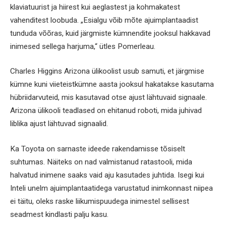
klaviatuurist ja hiirest kui aeglastest ja kohmakatest
vahenditest loobuda. „Esialgu võib mõte ajuimplantaadist
tunduda võõras, kuid järgmiste kümnendite jooksul hakkavad
inimesed sellega harjuma,“ ütles Pomerleau.
Charles Higgins Arizona ülikoolist usub samuti, et järgmise
kümne kuni viieteistkümne aasta jooksul hakatakse kasutama
hübriidarvuteid, mis kasutavad otse ajust lähtuvaid signaale.
Arizona ülikooli teadlased on ehitanud roboti, mida juhivad
liblika ajust lähtuvad signaalid.
Ka Toyota on sarnaste ideede rakendamisse tõsiselt
suhtumas. Näiteks on nad valmistanud ratastooli, mida
halvatud inimene saaks vaid aju kasutades juhtida. Isegi kui
Inteli unelm ajuimplantaatidega varustatud inimkonnast niipea
ei täitu, oleks raske liikumispuudega inimestel sellisest
seadmest kindlasti palju kasu.