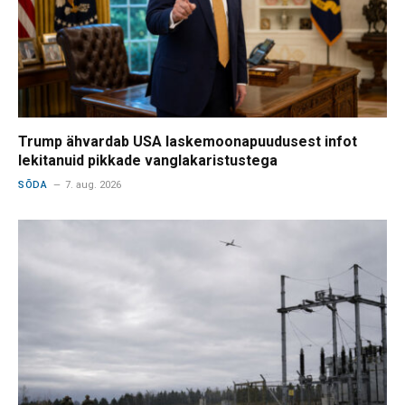
Trump ähvardab USA laskemoonapuudusest infot
lekitanuid pikkade vanglakaristustega
SÕDA
7. aug. 2026