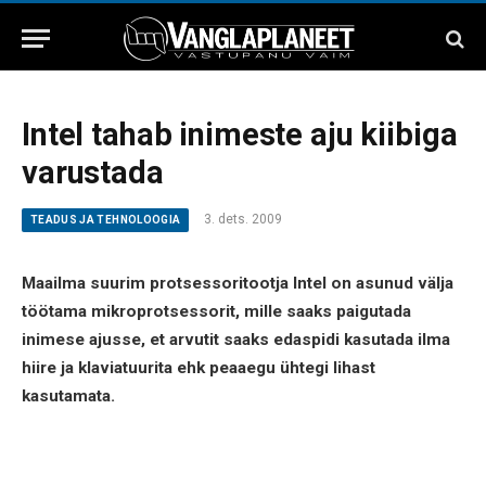
Intel tahab inimeste aju kiibiga
varustada
3. dets. 2009
TEADUS JA TEHNOLOOGIA
Maailma suurim protsessoritootja Intel on asunud välja
töötama mikroprotsessorit, mille saaks paigutada
inimese ajusse, et arvutit saaks edaspidi kasutada ilma
hiire ja klaviatuurita ehk peaaegu ühtegi lihast
kasutamata.