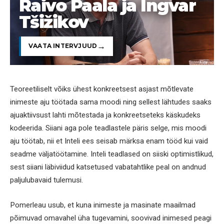
Raivo Paala ja Ingvar
Tšižikov
VAATA INTERVJUUD
Teoreetiliselt võiks ühest konkreetsest asjast mõtlevate
inimeste aju töötada sama moodi ning sellest lähtudes saaks
ajuaktiivsust lahti mõtestada ja konkreetseteks käskudeks
kodeerida. Siiani aga pole teadlastele päris selge, mis moodi
aju töötab, nii et Inteli ees seisab märksa enam tööd kui vaid
seadme väljatöötamine. Inteli teadlased on siiski optimistlikud,
sest siiani läbiviidud katsetused vabatahtlike peal on andnud
paljulubavaid tulemusi.
Pomerleau usub, et kuna inimeste ja masinate maailmad
põimuvad omavahel üha tugevamini, soovivad inimesed peagi