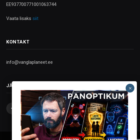
EE937700771001063744
Vaata lisaks
siit
KONTAKT
info@vanglaplaneet.ee
JÄLGI SOTSIAALMEEDIAS
Facebook
X
Instagram
YouTube
Telegram
(Twitter)