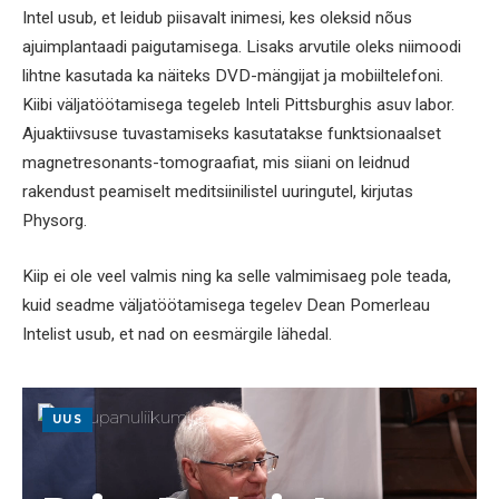
Intel usub, et leidub piisavalt inimesi, kes oleksid nõus
ajuimplantaadi paigutamisega. Lisaks arvutile oleks niimoodi
lihtne kasutada ka näiteks DVD-mängijat ja mobiiltelefoni.
Kiibi väljatöötamisega tegeleb Inteli Pittsburghis asuv labor.
Ajuaktiivsuse tuvastamiseks kasutatakse funktsionaalset
magnetresonants-tomograafiat, mis siiani on leidnud
rakendust peamiselt meditsiinilistel uuringutel, kirjutas
Physorg.
Kiip ei ole veel valmis ning ka selle valmimisaeg pole teada,
kuid seadme väljatöötamisega tegelev Dean Pomerleau
Intelist usub, et nad on eesmärgile lähedal.
UUS