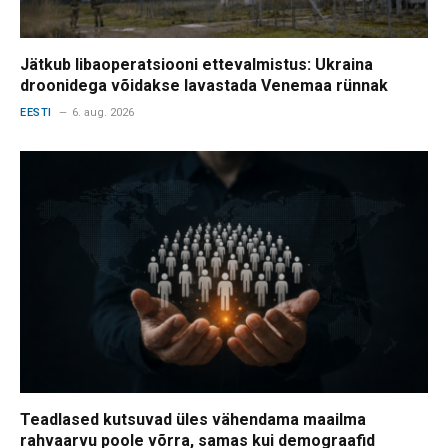
Jätkub libaoperatsiooni ettevalmistus: Ukraina
droonidega võidakse lavastada Venemaa rünnak
EESTI
6. aug. 2026
Teadlased kutsuvad üles vähendama maailma
rahvaarvu poole võrra, samas kui demograafid