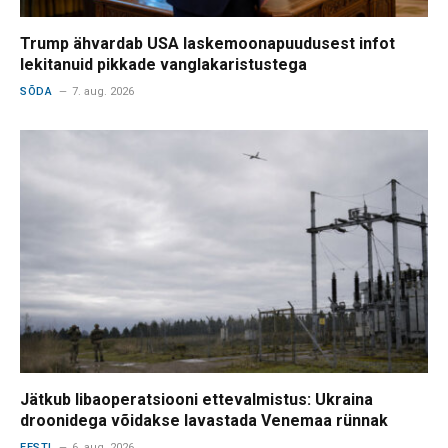
Trump ähvardab USA laskemoonapuudusest infot
lekitanuid pikkade vanglakaristustega
SÕDA
7. aug. 2026
Jätkub libaoperatsiooni ettevalmistus: Ukraina
droonidega võidakse lavastada Venemaa rünnak
EESTI
6. aug. 2026