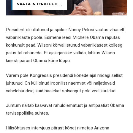
VAATA INTERVJUUD
President oli üllatunud ja spiiker Nancy Pelosi vaatas vihaselt
vabariiklaste poole. Esimene leedi Michelle Obama raputas
kohkunult pead. Wilsoni kõrval istunud vabariiklasest kolleeg
palus tal rahuneda. Et ajakirjanikke vältida, lahkus Wilson
kiiresti pärast Obama kõne lõppu.
Varem pole Kongressis presidendi kõnede ajal midagi sellist
juhtunud. On küll olnud iroonilist naermist või naljatlevaid
vahelehüüdeid, kuid häälekat solvangut pole veel kuuldud.
Juhtum näitab kasvavat rahulolematust ja antipaatiat Obama
tervisepoliitika suhtes.
Hilisõhtuses intervjuus pärast kõnet nimetas Arizona