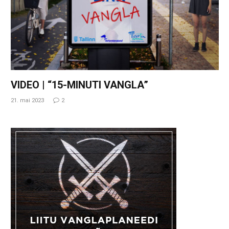
VIDEO | “15-MINUTI VANGLA”
21. mai 2023
2