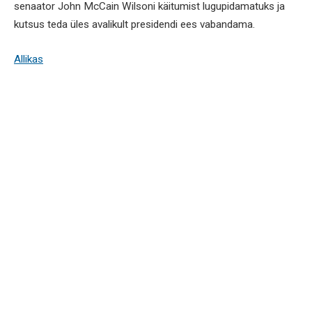
senaator John McCain Wilsoni käitumist lugupidamatuks ja
kutsus teda üles avalikult presidendi ees vabandama.
Allikas