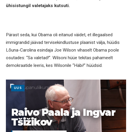
ühisistungil valetajaks kutsuti.
Pärast seda, kui Obama oli eitanud väidet, et illegaalsed
immigrandid jäävad tervisekindlustuse plaanist välja, hüüdis
Lõuna-Carolina esindaja Joe Wilson vihaselt Obama poole
osutades: “Sa valetad!”. Wilsoni hüüe tekitas pahameelt
demokraatide leeris, kes Wilsonile “Häbi!” hüüdsid.
UUS
Raivo Paala ja Ingvar
Tšižikov