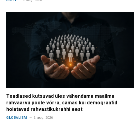
Teadlased kutsuvad üles vähendama maailma
rahvaarvu poole võrra, samas kui demograafid
hoiatavad rahvastikukrahhi eest
GLOBALISM
6. aug. 2026