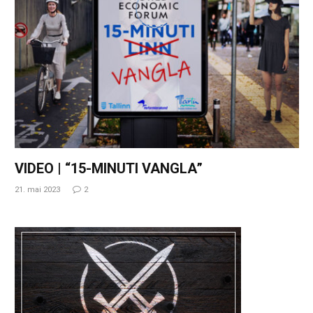
VIDEO | “15-MINUTI VANGLA”
21. mai 2023
2