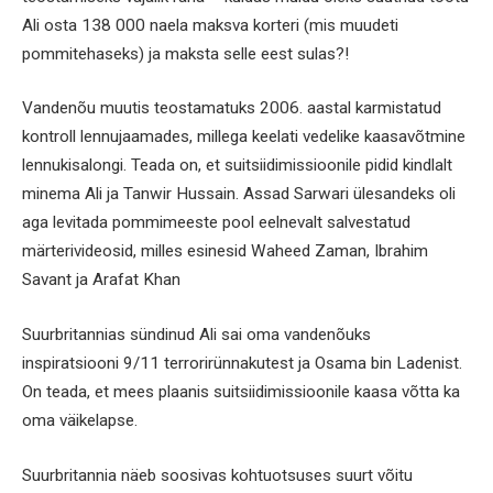
Ali osta 138 000 naela maksva korteri (mis muudeti
pommitehaseks) ja maksta selle eest sulas?!
Vandenõu muutis teostamatuks 2006. aastal karmistatud
kontroll lennujaamades, millega keelati vedelike kaasavõtmine
lennukisalongi. Teada on, et suitsiidimissioonile pidid kindlalt
minema Ali ja Tanwir Hussain. Assad Sarwari ülesandeks oli
aga levitada pommimeeste pool eelnevalt salvestatud
märterivideosid, milles esinesid Waheed Zaman, Ibrahim
Savant ja Arafat Khan
Suurbritannias sündinud Ali sai oma vandenõuks
inspiratsiooni 9/11 terrorirünnakutest ja Osama bin Ladenist.
On teada, et mees plaanis suitsiidimissioonile kaasa võtta ka
oma väikelapse.
Suurbritannia näeb soosivas kohtuotsuses suurt võitu