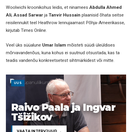
Woolwichi kroonikohus leidis, et ninamees
Abdulla Ahmed
Ali
,
Assad Sarwar
ja
Tanvir Hussain
plaanisid õhata seitse
reisilennukit teel Heathrow lennujaamast Põhja-Ameerikasse,
kirjutab Times Online.
Veel üks süüalune
Umar Islam
mõisteti süüdi üleüldises
mõrvavandenõus, kuna kohus ei suutnud otsustada, kas ta
teadis vandenõu konkreetsetest sihtmärkidest või mitte.
UUS
Raivo Paala ja Ingvar
Tšižikov
VAATA INTERVJUUD