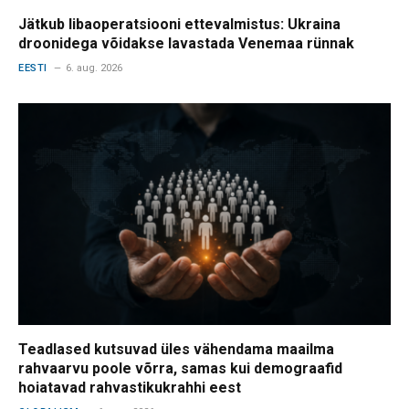
Jätkub libaoperatsiooni ettevalmistus: Ukraina
droonidega võidakse lavastada Venemaa rünnak
EESTI
6. aug. 2026
Teadlased kutsuvad üles vähendama maailma
rahvaarvu poole võrra, samas kui demograafid
hoiatavad rahvastikukrahhi eest