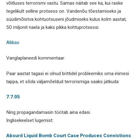
võitluses terrorismi vastu. Samas näitab see ka, kui raske
tegelikult selline protsess on. Vandenõu tõestamiseks ja
süüdimõistva kohtuotsuseni jõudmiseks kulus kolm aastat,
50 miljonit naela ja kaks pikka kohtuprotsessi.
Allikas
Vanglaplaneedi kommentaar:
Paar aastat tagasi ei olnud brittidel probleemiks oma inimesi
tappa, et sõda väljamõeldud terrorismiga saaks jätkuda:
7.7.05
Ning propagandamasin töötab aina edasi.
Inglisekeelset lugemist:
Absurd Liquid Bomb Court Case Produces Convictions