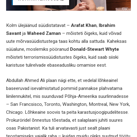
Kolm ülejäänud süüdistatavat –
Arafat Khan
,
Ibrahim
Savant
ja
Waheed Zaman
– mõisteti õigeks, kuid võivad
uute mõrvasüüdistustega taas kohtu alla sattuda. Kaheksas
süüalune, moslemiks pööranud
Donald-Stewart Whyte
mõisteti terrorismissüüdistustes õigeks, kuid saab siiski
karistuse tulirelvade ebaseadusliku omamise eest.
Abdullah Ahmed Ali plaan nägi ette, et vedelal lõhkeainel
baseeruvad isevalmistatud pommid pannakse plahvatama
liinilennukitel, mis suunduvad Põhja-Ameerika suurlinnadesse
– San Francsisco, Toronto, Washington, Montreal, New York,
Chicago. Lõhkeaine soovis ta peita karastusjoogipudelitesse.
Prokuröridel õnnestus tõestada, et salaplaani juhiti suures
osas Pakistanist. Ka tuli arvatavasti just sealt plaani
teostamiseks vajalik raha – kuidas muidu oleks suutnud töötu