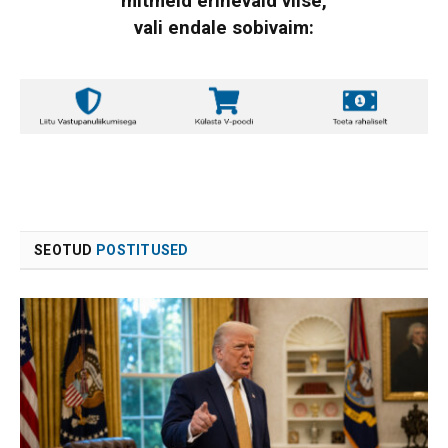
mitmeid erinevaid viise,
vali endale sobivaim:
SEOTUD
POSTITUSED