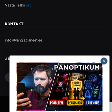
Vaata lisaks
siit
KONTAKT
info@vanglaplaneet.ee
JÄLGI SOTSIAALMEEDIAS
Facebook
X
Instagram
YouTube
Telegram
(Twitter)
Vanglaplaneet - Vastupanu Vaim