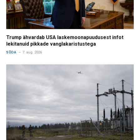
Trump ähvardab USA laskemoonapuudusest infot
lekitanuid pikkade vanglakaristustega
SÕDA
7. aug. 2026