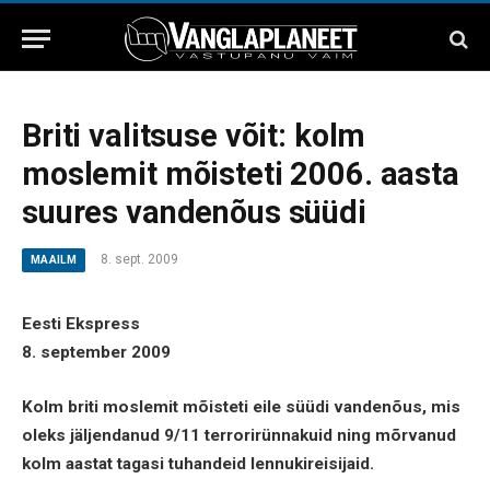
Briti valitsuse võit: kolm
moslemit mõisteti 2006. aasta
suures vandenõus süüdi
8. sept. 2009
MAAILM
Eesti Ekspress
8. september 2009
Kolm briti moslemit mõisteti eile süüdi vandenõus, mis
oleks jäljendanud 9/11 terrorirünnakuid ning mõrvanud
kolm aastat tagasi tuhandeid lennukireisijaid.