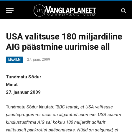
USA valitsuse 180 miljardiline
AIG päästmine uurimise all
27. jaan. 2009
MAAILM
Tundmatu Sõdur
Minut
27. jaanuar 2009
Tundmatu Sõdur kirjutab:
“BBC teatab, et USA valitsuse
päästeprogrammi osas on algatatud uurimine. USA suurim
kindlustusfirma AIG sai kokku 180 miljardit dollarit
valitsuselt pankrotist pääsemiseks. Nüüd on selgunud, et