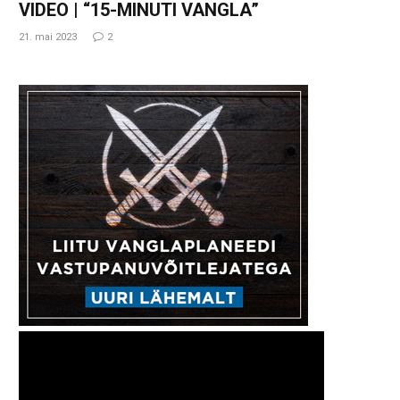
VIDEO | “15-MINUTI VANGLA”
21. mai 2023
2