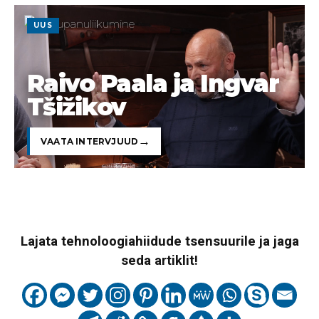
UUS
Raivo Paala ja Ingvar
Tšižikov
VAATA INTERVJUUD
Lajata tehnoloogiahiidude tsensuurile ja jaga
seda artiklit!