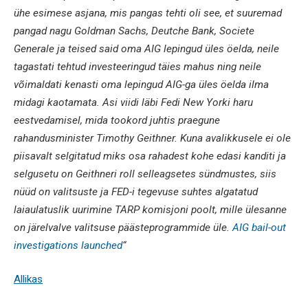
ühe esimese asjana, mis pangas tehti oli see, et suuremad
pangad nagu Goldman Sachs, Deutche Bank, Societe
Generale ja teised said oma AIG lepingud üles öelda, neile
tagastati tehtud investeeringud täies mahus ning neile
võimaldati kenasti oma lepingud AIG-ga üles öelda ilma
midagi kaotamata. Asi viidi läbi Fedi New Yorki haru
eestvedamisel, mida tookord juhtis praegune
rahandusminister Timothy Geithner. Kuna avalikkusele ei ole
piisavalt selgitatud miks osa rahadest kohe edasi kanditi ja
selgusetu on Geithneri roll selleagsetes sündmustes, siis
nüüd on valitsuste ja FED-i tegevuse suhtes algatatud
laiaulatuslik uurimine TARP komisjoni poolt, mille ülesanne
on järelvalve valitsuse päästeprogrammide üle.
AIG bail-out
investigations launched
“
Allikas