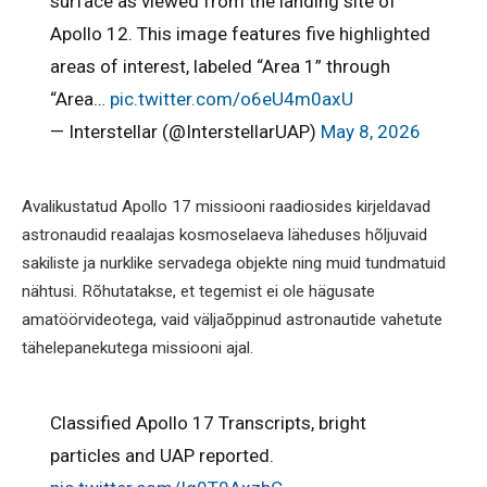
surface as viewed from the landing site of
Apollo 12. This image features five highlighted
areas of interest, labeled “Area 1” through
“Area…
pic.twitter.com/o6eU4m0axU
— Interstellar (@InterstellarUAP)
May 8, 2026
Avalikustatud Apollo 17 missiooni raadiosides kirjeldavad
astronaudid reaalajas kosmoselaeva läheduses hõljuvaid
sakiliste ja nurklike servadega objekte ning muid tundmatuid
nähtusi. Rõhutatakse, et tegemist ei ole hägusate
amatöörvideotega, vaid väljaõppinud astronautide vahetute
tähelepanekutega missiooni ajal.
Classified Apollo 17 Transcripts, bright
particles and UAP reported.