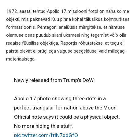
1972. aastal tehtud Apollo 17 missiooni fotol on näha kolme
objekti, mis paiknevad Kuu pinna kohal täiuslikus kolmnurkses
formatsioonis. Pentagoni analüüsis märgitakse, et nähtuse
olemuse osas puudub siiani üksmeel ning tegemist võib olla
reaalse füüsilise objektiga. Raportis rõhutatakse, et tegu ei
paista olevat ei prügi ega valguse peegelduse, vaid millegagi
materiaalsega.
Newly released from Trump’s DoW:
Apollo 17 photo showing three dots in a
perfect triangular formation above the Moon.
Official note says it could be a physical object.
No more hiding this stuff.
pic.twitter.com/friN7xdGfO