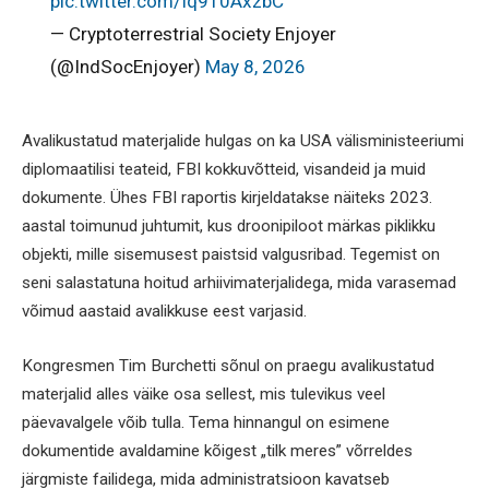
pic.twitter.com/Iq9T0AxzbC
— Cryptoterrestrial Society Enjoyer
(@IndSocEnjoyer)
May 8, 2026
Avalikustatud materjalide hulgas on ka USA välisministeeriumi
diplomaatilisi teateid, FBI kokkuvõtteid, visandeid ja muid
dokumente. Ühes FBI raportis kirjeldatakse näiteks 2023.
aastal toimunud juhtumit, kus droonipiloot märkas piklikku
objekti, mille sisemusest paistsid valgusribad. Tegemist on
seni salastatuna hoitud arhiivimaterjalidega, mida varasemad
võimud aastaid avalikkuse eest varjasid.
Kongresmen Tim Burchetti sõnul on praegu avalikustatud
materjalid alles väike osa sellest, mis tulevikus veel
päevavalgele võib tulla. Tema hinnangul on esimene
dokumentide avaldamine kõigest „tilk meres” võrreldes
järgmiste failidega, mida administratsioon kavatseb