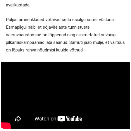
avalikustada.
Paljud ameeriklased võtavad seda esialgu suure võiduna.
Esmapilgul näib, et sõjaväelaste tunnistuste
naeruvääristamine on lõppenud ning niinimetatud süvariigi
pilkamiskampaaniad läbi saanud. Samuti jääb mulje, et valitsus
on lõpuks rahva nõudmisi kuulda võtnud.