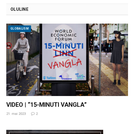
OLULINE
GLOBALISM
VIDEO | “15-MINUTI VANGLA”
21. mai 2023
2