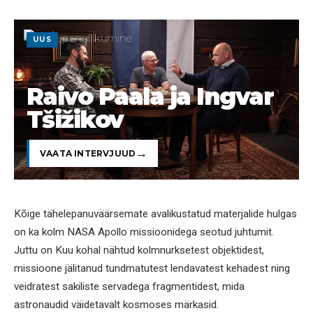
UUS
Raivo Paala ja Ingvar
Tšižikov
VAATA INTERVJUUD
Kõige tähelepanuväärsemate avalikustatud materjalide hulgas
on ka kolm NASA Apollo missioonidega seotud juhtumit.
Juttu on Kuu kohal nähtud kolmnurksetest objektidest,
missioone jälitanud tundmatutest lendavatest kehadest ning
veidratest sakiliste servadega fragmentidest, mida
astronaudid väidetavalt kosmoses märkasid.