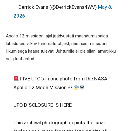
— Derrick Evans (@DerrickEvans4WV)
May 8,
2026
Apollo 12 missiooni ajal jäädvustati maandumispaiga
läheduses vilkuv tundmatu objekt, mis näis missiooni
liikumisega kaasa tulevat. Juhtumile ei ole siiani ametlikku
selgitust antud.
FIVE UFO's in one photo from the NASA
Apollo 12 Moon Mission
UFO DISCLOSURE IS HERE
This archival photograph depicts the lunar