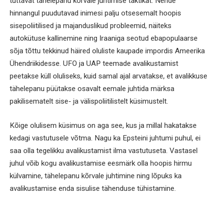
tuttavat tähelepanu kõrvale juhtimise taktikat. Nende
hinnangul puudutavad inimesi palju otsesemalt hoopis
sisepoliitilised ja majanduslikud probleemid, näiteks
autokütuse kallinemine ning Iraaniga seotud ebapopulaarse
sõja tõttu tekkinud häired oluliste kaupade impordis Ameerika
Ühendriikidesse. UFO ja UAP teemade avalikustamist
peetakse küll oluliseks, kuid samal ajal arvatakse, et avalikkuse
tähelepanu püütakse osavalt eemale juhtida märksa
pakilisematelt sise- ja välispoliitilistelt küsimustelt.
Kõige olulisem küsimus on aga see, kus ja millal hakatakse
kedagi vastutusele võtma. Nagu ka Epsteini juhtumi puhul, ei
saa olla tegelikku avalikustamist ilma vastutuseta. Vastasel
juhul võib kogu avalikustamise eesmärk olla hoopis hirmu
külvamine, tähelepanu kõrvale juhtimine ning lõpuks ka
avalikustamise enda sisulise tähenduse tühistamine.