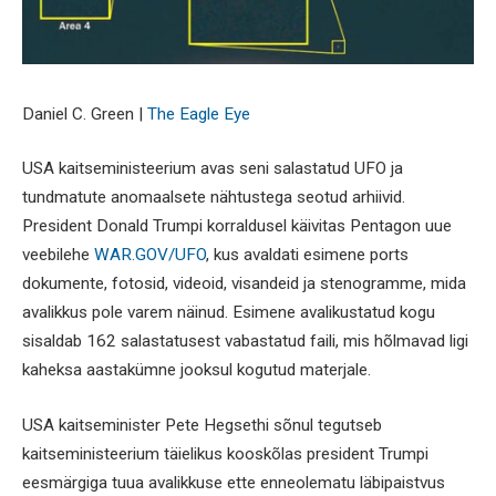
Daniel C. Green |
The Eagle Eye
USA kaitseministeerium avas seni salastatud UFO ja
tundmatute anomaalsete nähtustega seotud arhiivid.
President Donald Trumpi korraldusel käivitas Pentagon uue
veebilehe
WAR.GOV/UFO
, kus avaldati esimene ports
dokumente, fotosid, videoid, visandeid ja stenogramme, mida
avalikkus pole varem näinud. Esimene avalikustatud kogu
sisaldab 162 salastatusest vabastatud faili, mis hõlmavad ligi
kaheksa aastakümne jooksul kogutud materjale.
USA kaitseminister Pete Hegsethi sõnul tegutseb
kaitseministeerium täielikus kooskõlas president Trumpi
eesmärgiga tuua avalikkuse ette enneolematu läbipaistvus