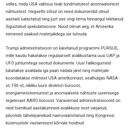
selles, mida USA valitsus teab tundmatutest anomaalsetest
nähtustest. Hegsethi sõnul on need dokumendid olnud
aastaid salastatud ning just see ongi tema hinnangul tekitanud
õigustatud spekulatsioone. Nüüd olevat aeg, et Ameerika
inimesed saaksid materjalidega ise tutvuda.
Trumpi administratsioon on käivitanud programmi PURSUE,
mille kaudu hakatakse regulaarselt avalikustama uusi UAP ja
UFO juhtumitega seotud dokumente. Uusi failikogumeid
lubatakse avaldada iga paari nädala järel ning materjale
koondatakse mitmest USA ametkonnast, sealhulgas NASA-
st, FBI-st, riikliku luure direktori büroost,
energiaministeeriumist ja anomaalsete nähtuste uurimisega
tegelevast AARO büroost. Varasemad administratsioonid on
neid toimikuid aastakümneid avalikkuse eest varjanud,
pilootide tähelepanekuid naeruvääristanud ning Kongressi
küsimustele vastamisest kõrvale hoidnud.