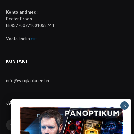
Konto andmed:
Peeter Proos
EE937700771001063744
Vaata lisaks
siit
KONTAKT
info@vanglaplaneet.ee
JÄLGI SOTSIAALMEEDIAS
Facebook
X
Instagram
YouTube
Telegram
(Twitter)