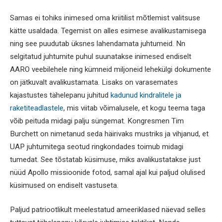
Samas ei tohiks inimesed oma kriitilist mõtlemist valitsuse
kätte usaldada. Tegemist on alles esimese avalikustamisega
ning see puudutab üksnes lahendamata juhtumeid. Nn
selgitatud juhtumite puhul suunatakse inimesed endiselt
AARO veebilehele ning kümneid miljoneid lehekülgi dokumente
on jätkuvalt avalikustamata. Lisaks on varasemates
kajastustes tähelepanu juhitud
kadunud kindralitele ja
raketiteadlastele
, mis viitab võimalusele, et kogu teema taga
võib peituda midagi palju süngemat. Kongresmen Tim
Burchett on nimetanud seda häirivaks mustriks ja vihjanud, et
UAP juhtumitega seotud ringkondades toimub midagi
tumedat. See tõstatab küsimuse, miks avalikustatakse just
nüüd Apollo missioonide fotod, samal ajal kui paljud olulised
küsimused on endiselt vastuseta.
Paljud patriootlikult meelestatud ameeriklased näevad selles