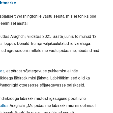
sihtmärke
.
õjaliselt Washingtonile vastu seista, mis ei tohiks olla
eelmisel aastal.
“ ütles Araghchi, viidates 2025. aasta juunis toimunud 12
mis lõppes Donald Trumpi väljakuulutatud relvarahuga.
tnud agressiooni, millele me vastu pidasime, nõudsid nad
tas
, et pärast sõjategevuse puhkemist ei näe
kidega läbirääkimisi jätkata. Läbirääkimised olid ka
a Ühendriigid otsesesse sõjategevusse paiskasid.
driikidega läbirääkimistest igasugune positiivne
ütles
Araghchi. „Me pidasime läbirääkimisi nii eelmisel
d rünnati. Seetõttu ei näe me põhjust uuesti