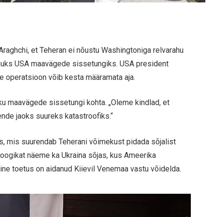
 Araghchi, et Teheran ei nõustu Washingtoniga relvarahu
ikuks USA maavägede sissetungiks. USA president
ine operatsioon võib kesta määramata aja.
ku maavägede sissetungi kohta. „Oleme kindlad, et
nde jaoks suureks katastroofiks.“
s, mis suurendab Teherani võimekust pidada sõjalist
t loogikat näeme ka Ukraina sõjas, kus Ameerika
jaline toetus on aidanud Kiievil Venemaa vastu võidelda.