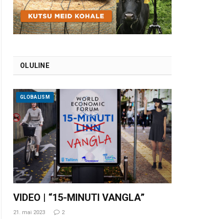
OLULINE
GLOBALISM
VIDEO | “15-MINUTI VANGLA”
21. mai 2023
2