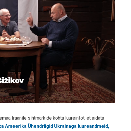
šižikov
maa Iraanile sihtmärkide kohta luureinfot, et aidata
ka Ameerika Ühendriigid Ukrainaga luureandmeid,