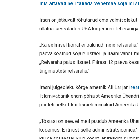
mis aitavad neil tabada Venemaa sõjalisi 
Iraan on jätkuvalt rõhutanud oma valmisolekut s
üllatus, arvestades USA kogemusi Teheraniga 
„Ka eelmisel korral ei palunud meie relvarahu,
päeva kestnud sõjale Iisraeli ja Iraani vahel, 
„Relvarahu palus Iisrael. Pärast 12 päeva kes
tingimusteta relvarahu.“
Iraani julgeoleku kõrge ametnik Ali Larijani
tea
Islamivabariik enam põhjust Ameerika Ühendrii
pooleli hetkel, kui Iisraeli rünnakud Ameerik
„Tõsiasi on see, et meil puudub Ameerika Ühen
kogemus. Eriti just selle administratsiooniga,“
kui ka sel aastal, kuid keset läbirääkimisi mei