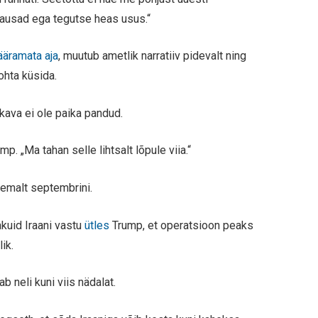
 ausad ega tegutse heas usus.“
äramata aja
, muutub ametlik narratiiv pidevalt ning
kohta küsida.
kava ei ole paika pandud.
mp. „Ma tahan selle lihtsalt lõpule viia.“
hemalt septembrini.
akuid Iraani vastu
ütles
Trump, et operatsioon peaks
lik.
b neli kuni viis nädalat.