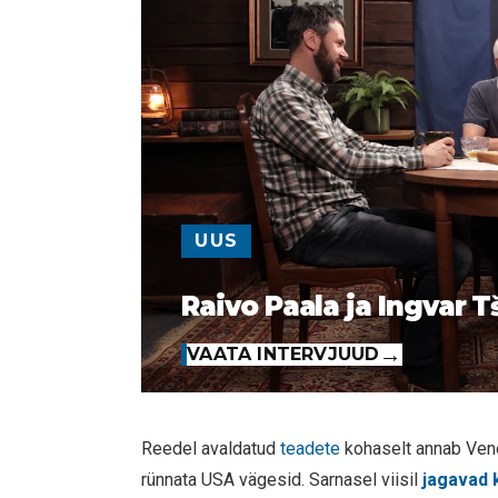
UUS
Raivo Paala ja Ingvar T
VAATA INTERVJUUD
Reedel avaldatud
teadete
kohaselt annab Vene
rünnata USA vägesid. Sarnasel viisil
jagavad 