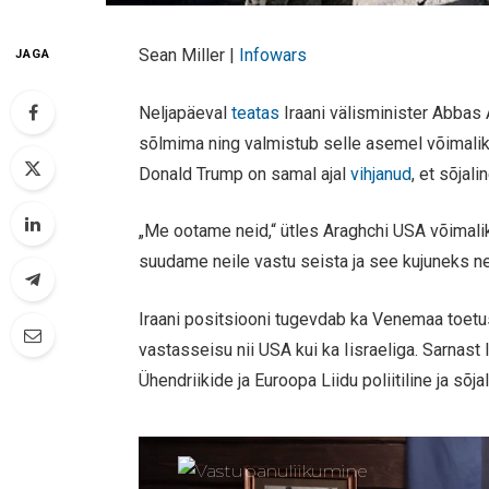
Sean Miller |
Infowars
JAGA
Neljapäeval
teatas
Iraani välisminister Abbas
sõlmima ning valmistub selle asemel võimal
Donald Trump on samal ajal
vihjanud
, et sõjal
„Me ootame neid,“ ütles Araghchi USA võimali
suudame neile vastu seista ja see kujuneks ne
Iraani positsiooni tugevdab ka Venemaa toetu
vastasseisu nii USA kui ka Iisraeliga. Sarnas
Ühendriikide ja Euroopa Liidu poliitiline ja sõ