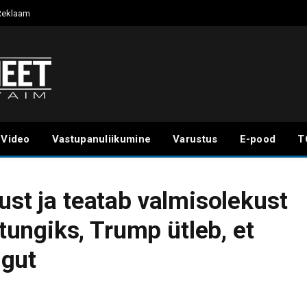
Reklaam
Video
Vastupanuliikumine
Varustus
E-pood
T
ust ja teatab valmisolekust
ungiks, Trump ütleb, et
ngut