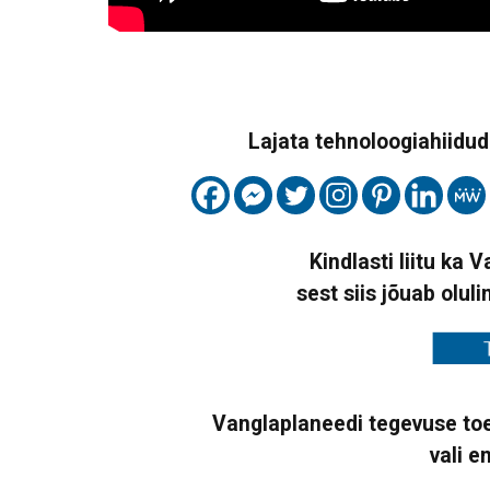
Lajata tehnoloogiahiidude
Kindlasti liitu ka 
sest siis jõuab oluli
Vanglaplaneedi tegevuse toe
vali e