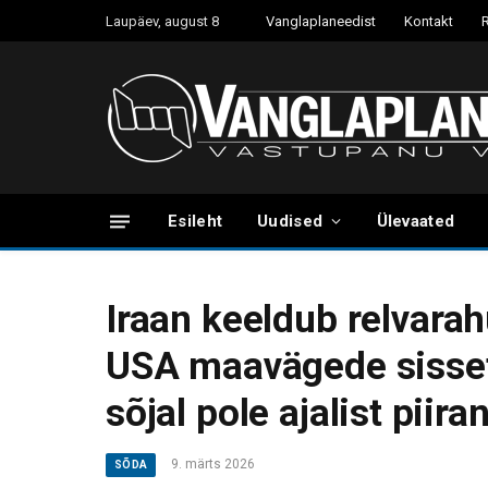
Laupäev, august 8
Vanglaplaneedist
Kontakt
Esileht
Uudised
Ülevaated
Iraan keeldub relvarah
USA maavägede sisset
sõjal pole ajalist piira
9. märts 2026
SÕDA