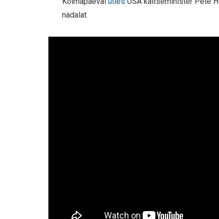
Kolmapäeval
ütles
USA kaitseminister Pete He
nädalat.