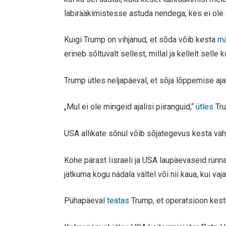
läbirääkimistesse astuda nendega, kes ei ole
Kuigi Trump on vihjanud, et sõda võib kesta
mä
erineb sõltuvalt sellest, millal ja kellelt selle 
Trump ütles neljapäeval, et sõja lõppemise aja
„Mul ei ole mingeid ajalisi piiranguid,“
ütles
Tru
USA allikate sõnul võib sõjategevus kesta vä
Kohe pärast Iisraeli ja USA laupäevaseid rünn
jätkuma kogu nädala vältel või nii kaua, kui vaja
Pühapäeval
teatas
Trump, et operatsioon kesta