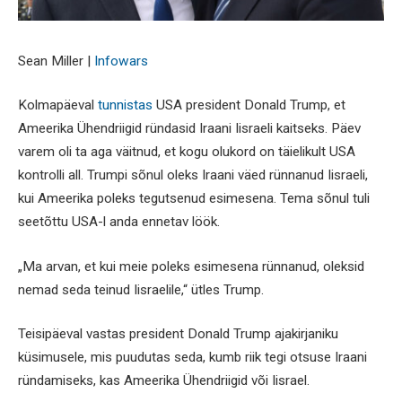
Sean Miller |
Infowars
Kolmapäeval
tunnistas
USA president Donald Trump, et
Ameerika Ühendriigid ründasid Iraani Iisraeli kaitseks. Päev
varem oli ta aga väitnud, et kogu olukord on täielikult USA
kontrolli all. Trumpi sõnul oleks Iraani väed rünnanud Iisraeli,
kui Ameerika poleks tegutsenud esimesena. Tema sõnul tuli
seetõttu USA-l anda ennetav löök.
„Ma arvan, et kui meie poleks esimesena rünnanud, oleksid
nemad seda teinud Iisraelile,“ ütles Trump.
Teisipäeval vastas president Donald Trump ajakirjaniku
küsimusele, mis puudutas seda, kumb riik tegi otsuse Iraani
ründamiseks, kas Ameerika Ühendriigid või Iisrael.