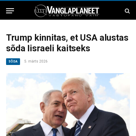
Trump kinnitas, et USA alustas
sõda Iisraeli kaitseks
5. märts 2026
SÕDA