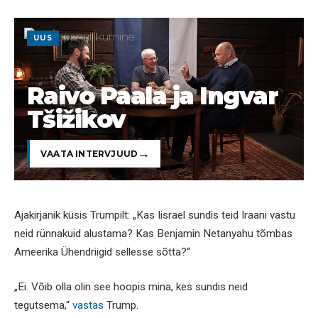
UUS
Raivo Paala ja Ingvar
Tšižikov
VAATA INTERVJUUD
Ajakirjanik küsis Trumpilt: „Kas Iisrael sundis teid Iraani vastu
neid rünnakuid alustama? Kas Benjamin Netanyahu tõmbas
Ameerika Ühendriigid sellesse sõtta?“
„Ei. Võib olla olin see hoopis mina, kes sundis neid
tegutsema,“
vastas
Trump.