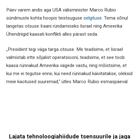
Päev varem andis aga USA välisminister Marco Rubio
sündmuste kohta hoopis teistsuguse
selgituse
. Tema sõnul
langetas otsuse Iraani ründamiseks Iisrael ning Ameerika
Ühendriigid kaasati konflikti alles pärast seda.
„President tegi väga targa otsuse. Me teadsime, et Iisrael
valmistab ette sõjalist operatsiooni, teadsime, et see toob
kaasa rünnakud Ameerika vägede vastu, ning mõistsime, et
kui me ei tegutse enne, kui need rünnakud käivitatakse, oleksid
meie kaotused suuremad,“ ütles Marco Rubio esmaspäeval.
Lajata tehnoloogiahiidude tsensuurile ja jaga