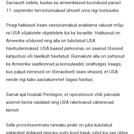
Sarnaselt sellele, kuidas ka ameeriklased koondusid pärast
11. septembri terrorirünnakuid ühtselt oma riigi toetuseks.
Peagi hakkasid Iraani vasturünnakud avaldama valusat mõju
nii USA sõjalistele objektidele kui ka Iisraelile. Hukkunud on
Ameerika sõdureid ning alla on tulistatud USA
hävituslennukeid. USA baasid piirkonnas on saanud tõsiseid
kahjustusi või täielikult hävitatud. Rünnakute alla on sattunud
ka Ameerika saatkonnad ja konsulaadid, sealhulgas Iraagis,
kus paljud inimesed on tõenäoliselt siiani vihased, et USA
nende riigi kaks aastakümmet tagasi hävitas.
Samal ajal hoiatab Pentagon, et operatsioon võib päevade
asemel kesta nädalaid ning USA raketivarud vähenevad
kiiresti.
Selle provotseerimata rünnaku peale on juba kulutatud
miljardeid dollareid ning kui suits kord hajub, juhul kui see üldse