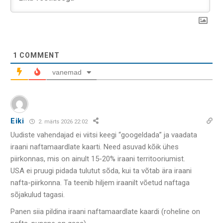
1
COMMENT
vanemad
Eiki
2. märts 2026 22:02
Uudiste vahendajad ei viitsi keegi “googeldada” ja vaadata
iraani naftamaardlate kaarti. Need asuvad kõik ühes
piirkonnas, mis on ainult 15-20% iraani territooriumist.
USA ei pruugi pidada tulutut sõda, kui ta võtab ära iraani
nafta-piirkonna. Ta teenib hiljem iraanilt võetud naftaga
sõjakulud tagasi.
Panen siia pildina iraani naftamaardlate kaardi (roheline on