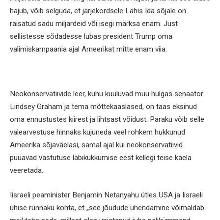
hajub, võib selguda, et järjekordsele Lähis Ida sõjale on
raisatud sadu miljardeid või isegi märksa enam. Just
sellistesse sõdadesse lubas president Trump oma
valimiskampaania ajal Ameerikat mitte enam viia.
Neokonservatiivide leer, kuhu kuuluvad muu hulgas senaator
Lindsey Graham ja tema mõttekaaslased, on taas eksinud
oma ennustustes kiirest ja lihtsast võidust. Paraku võib selle
valearvestuse hinnaks kujuneda veel rohkem hukkunud
Ameerika sõjaväelasi, samal ajal kui neokonservatiivid
püüavad vastutuse läbikukkumise eest kellegi teise kaela
veeretada.
Iisraeli peaminister Benjamin Netanyahu ütles USA ja Iisraeli
ühise rünnaku kohta, et „see jõudude ühendamine võimaldab