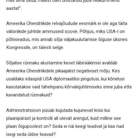
meil teha seda, millest olen unistanud juba nelikümmend
aastat“.
Ameerika Ühendriikide relvajõudude eesmärk ei ole aga täita
välisriikide juhtide ammuseid soove. Põhjus, miks USA-l on
põhiseadus, mis annab sõja väljakuulutamise õiguse üksnes
Kongressile, on täiesti selge.
Sõjalise rünnaku alustamine keset läbirääkimisi avaldab
Ameerika Ühendriikidele pikaajalist negatiivset mõju. Kes
usaldaks edaspidi USA diplomaatilisi pingutusi, kui kõnelusi
kasutatakse vaid tähelepanu kõrvalejuhtimiseks enne juba ette
kavandatud rünnakuid?
Administratsioon püüab kujutada kujunevat kriisi kui
plaanipärast ja kontrolli all olevat arengut, kuid milline see
plaan õigupoolest on? Seda ei näi keegi teadvat ja kas nad
isegi seda üldse teavad?