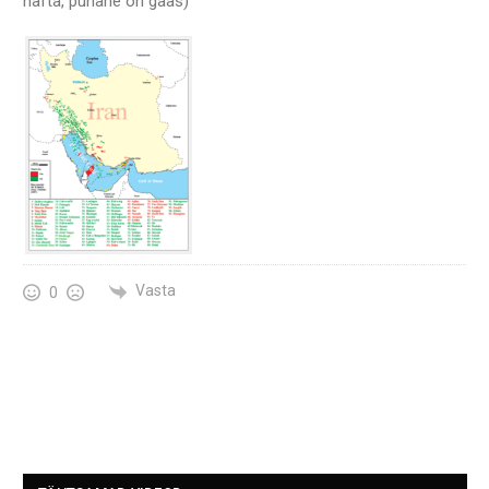
nafta, punane on gaas)
Vasta
0