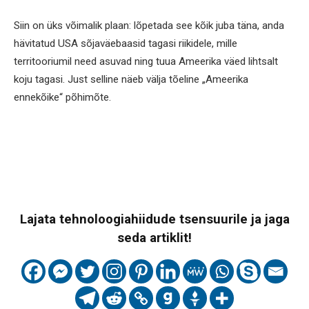
Siin on üks võimalik plaan: lõpetada see kõik juba täna, anda
hävitatud USA sõjaväebaasid tagasi riikidele, mille
territooriumil need asuvad ning tuua Ameerika väed lihtsalt
koju tagasi. Just selline näeb välja tõeline „Ameerika
ennekõike“ põhimõte.
Lajata tehnoloogiahiidude tsensuurile ja jaga
seda artiklit!