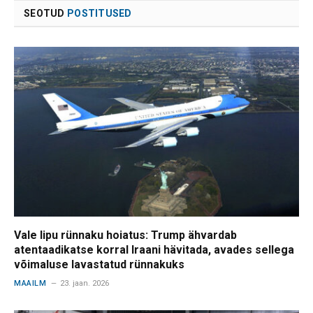
SEOTUD
POSTITUSED
Vale lipu rünnaku hoiatus: Trump ähvardab
atentaadikatse korral Iraani hävitada, avades sellega
võimaluse lavastatud rünnakuks
MAAILM
23. jaan. 2026