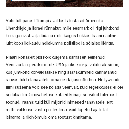
Vahetult pärast Trumpi avaldust alustasid Ameerika
Ühendriigid ja Iisrael rünnakut, mille eesmärk oli riigi juhtkond
korraga rivist välja lüüa ja mille käigus hukkus Iraani usuline
juht koos ligikaudu neljakümne poliitilise ja sõjalise liidriga.
Plaani kohaselt pidi kõik kulgema sarnaselt eelnenud
Venezuela operatsioonile. USA jaoks kiire ja valutu aktsioon,
kus juhtkond kõrvaldatakse ning aastakümneid kannatanud
rahvas tuleb tänavatele oma riiki tagasi nõudma. Hollywoodi
filmi süžeena võib see kõlada veenvalt, kuid tegelikkuses ei ole
sedalaadi režiimivahetuse katsed kunagi soovitud tulemust
toonud. Iraanis tulid küll miljonid inimesed tänavatele, ent
mitte valitsuse vastu protestima, vaid tapetud ajatollat
leinama ja riigivõimule oma toetust kinnitama.