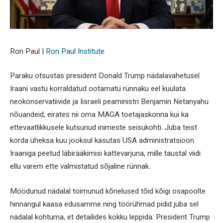
Ron Paul |
Ron Paul Institute
Paraku otsustas president Donald Trump nädalavahetusel
Iraani vastu korraldatud ootamatu rünnaku eel kuulata
neokonservatiivide ja Iisraeli peaministri Benjamin Netanyahu
nõuandeid, eirates nii oma MAGA toetajaskonna kui ka
ettevaatlikkusele kutsunud inimeste seisukohti. Juba teist
korda üheksa kuu jooksul kasutas USA administratsioon
Iraaniga peetud läbirääkimisi kattevarjuna, mille taustal viidi
ellu varem ette valmistatud sõjaline rünnak.
Möödunud nädalal toimunud kõnelused tõid kõigi osapoolte
hinnangul kaasa edusamme ning töörühmad pidid juba sel
nädalal kohtuma, et detailides kokku leppida. President Trump