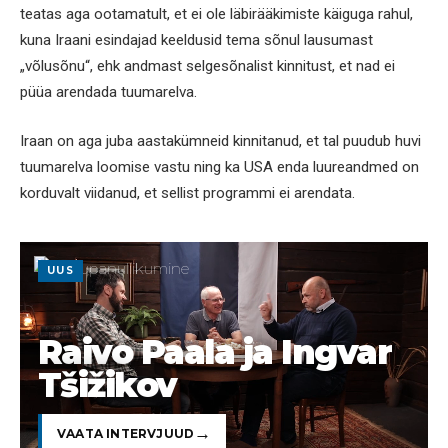
teatas aga ootamatult, et ei ole läbirääkimiste käiguga rahul,
kuna Iraani esindajad keeldusid tema sõnul lausumast
„võlusõnu“, ehk andmast selgesõnalist kinnitust, et nad ei
püüa arendada tuumarelva.
Iraan on aga juba aastakümneid kinnitanud, et tal puudub huvi
tuumarelva loomise vastu ning ka USA enda luureandmed on
korduvalt viidanud, et sellist programmi ei arendata.
UUS
Raivo Paala ja Ingvar
Tšižikov
VAATA INTERVJUUD