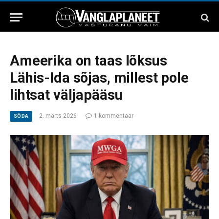
Ameerika on taas lõksus
Lähis-Ida sõjas, millest pole
lihtsat väljapääsu
2. märts 2026
1 kommentaar
SÕDA