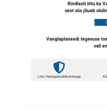
Kindlasti liitu ka 
sest siis jõuab oluli
Vanglaplaneedi tegevuse toe
vali e