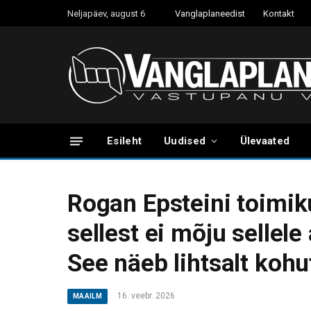
Neljapäev, august 6
Vanglaplaneedist
Kontakt
Esileht
Uudised
Ülevaated
Rogan Epsteini toimik
sellest ei mõju sellele
See näeb lihtsalt kohut
16. veebr. 2026
MAAILM