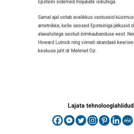
Epsteini sidemed mõjukate isikutega.
Samal ajal ootab avalikkus vastuseid küsimuse
ametnikke, kelle seosed Epsteiniga jätkusid 
alaealistega seotud inimkaubanduse eest. Ne
Howard Lutnick ning viimati skandaali keerise
keskuse juht dr Mehmet Oz.
Lajata tehnoloogiahiidude