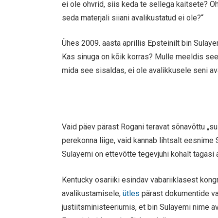
ei ole ohvrid, siis keda te sellega kaitsete? O
seda materjali siiani avalikustatud ei ole?“
Ühes 2009. aasta aprillis Epsteinilt bin Sula
Kas sinuga on kõik korras? Mulle meeldis see p
mida see sisaldas, ei ole avalikkusele seni av
Vaid päev pärast Rogani teravat sõnavõttu „sult
perekonna liige, vaid kannab lihtsalt eesnime 
Sulayemi on ettevõtte tegevjuhi kohalt tagasi 
Kentucky osariiki esindav vabariiklasest ko
avalikustamisele,
ütles
pärast dokumentide va
justiitsministeeriumis, et bin Sulayemi nime av