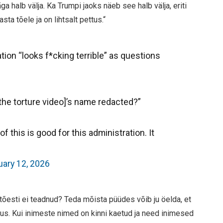
a halb välja. Ka Trumpi jaoks näeb see halb välja, eriti
sta tõele ja on lihtsalt pettus.“
ion “looks f*cking terrible” as questions
the torture video]’s name redacted?”
f this is good for this administration. It
uary 12, 2026
s tõesti ei teadnud? Teda mõista püüdes võib ju öelda, et
ettus. Kui inimeste nimed on kinni kaetud ja need inimesed