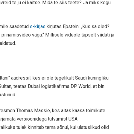
hvreid te ju ei kaitse. Mida te siis teete? Ja miks kogu
yemile saadetud
e-kirjas
kirjutas Epstein: „Kus sa oled?
iinamisvideo väga.“ Millisele videole täpselt viidati ja
aldatud.
ani“ aadressil, kes ei ole tegelikult Saudi kuningliku
Sultan, teatas Dubai logistikafirma DP World, et bin
astunud.
ngresmen Thomas Massie, kes aitas kaasa toimikute
rjamata versioonidega tutvumist USA
alikuks tulek kinnitab tema sõnul, kui ulatuslikud olid