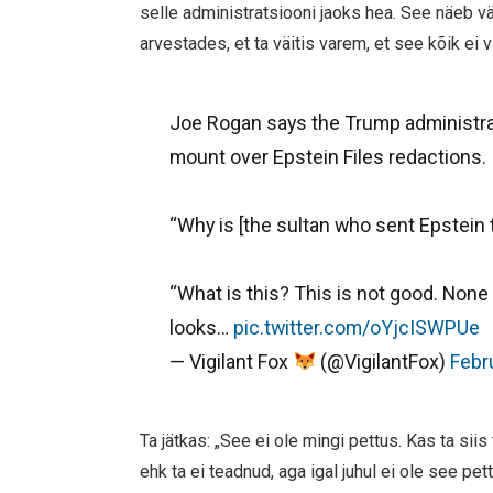
selle administratsiooni jaoks hea. See näeb väg
arvestades, et ta väitis varem, et see kõik ei va
Joe Rogan says the Trump administrat
mount over Epstein Files redactions.
“Why is [the sultan who sent Epstein 
“What is this? This is not good. None o
looks…
pic.twitter.com/oYjcISWPUe
— Vigilant Fox
(@VigilantFox)
Febr
Ta jätkas: „See ei ole mingi pettus. Kas ta sii
ehk ta ei teadnud, aga igal juhul ei ole see p