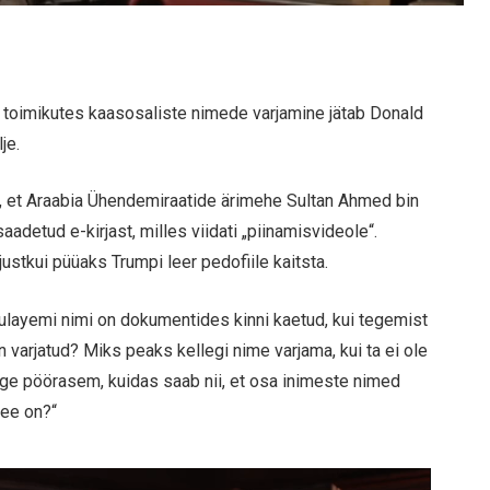
i toimikutes kaasosaliste nimede varjamine jätab Donald
je.
lu, et Araabia Ühendemiraatide ärimehe Sultan Ahmed bin
aadetud e-kirjast, milles viidati „piinamisvideole“.
justkui püüaks Trumpi leer pedofiile kaitsta.
Sulayemi nimi on dokumentides kinni kaetud, kui tegemist
 varjatud? Miks peaks kellegi nime varjama, kui ta ei ole
õige pöörasem, kuidas saab nii, et osa inimeste nimed
see on?“