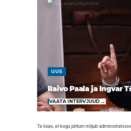
UUS
Raivo Paala ja Ingvar T
VAATA INTERVJUUD
Ta lisas, et kogu juhtum mõjub administratsioon