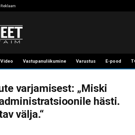
Reklaam
Video
Vastupanuliikumine
Varustus
E-pood
T
ute varjamisest: „Miski
 administratsioonile hästi.
av välja.“