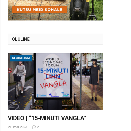
OLULINE
GLOBALISM
VIDEO | “15-MINUTI VANGLA”
21. mai 2023
2