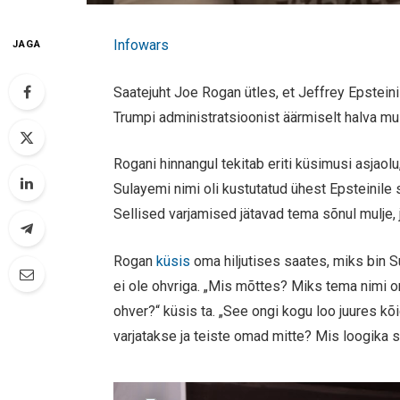
Infowars
JAGA
Saatejuht Joe Rogan ütles, et Jeffrey Epstein
Trumpi administratsioonist äärmiselt halva mul
Rogani hinnangul tekitab eriti küsimusi asjao
Sulayemi nimi oli kustutatud ühest Epsteinile s
Sellised varjamised jätavad tema sõnul mulje, 
Rogan
küsis
oma hiljutises saates, miks bin 
ei ole ohvriga. „Mis mõttes? Miks tema nimi on
ohver?“ küsis ta. „See ongi kogu loo juures k
varjatakse ja teiste omad mitte? Mis loogika 