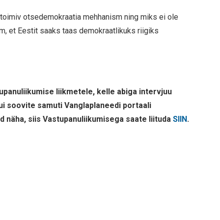
s toimiv otsedemokraatia mehhanism ning miks ei ole
im, et Eestit saaks taas demokraatlikuks riigiks
anuliikumise liikmetele, kelle abiga intervjuu
Kui soovite samuti Vanglaplaneedi portaali
d näha, siis Vastupanuliikumisega saate liituda
SIIN
.