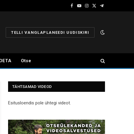
Facebook
YouTube
Instagram
X
Telegram
(Twitter)
TELLI VANGLAPLANEEDI UUDISKIRI
OETA
Otse
TÄHTSAMAD VIDEOD
Esitusloendis pole ühtegi videot.