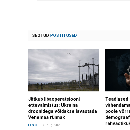
SEOTUD
POSTITUSED
Jätkub libaoperatsiooni
Teadlased 
ettevalmistus: Ukraina
vähendama
droonidega võidakse lavastada
poole võrr
Venemaa rünnak
demograafi
rahvastiku
EESTI
6. aug. 2026