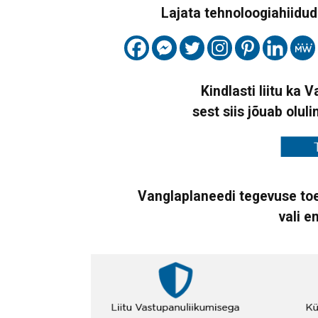
Lajata tehnoloogiahiidude
Kindlasti liitu ka 
sest siis jõuab oluli
Vanglaplaneedi tegevuse toe
vali e