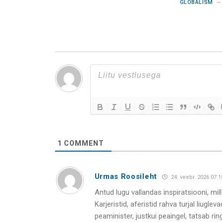
GLOBALISM
1
COMMENT
Urmas Roosileht
24. veebr. 2026 07:1
Antud lugu vallandas inspiratsiooni, mille
Karjeristid, aferistid rahva turjal liugle
peaminister, justkui peaingel, tatsab rin