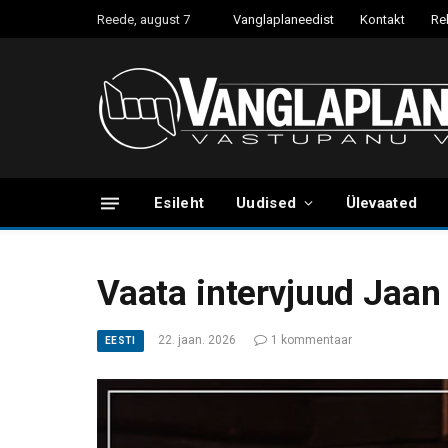
Reede, august 7
Vanglaplaneedist
Kontakt
Re
Esileht
Uudised
Ülevaated
Vaata intervjuud Jaan
22. jaan. 2026
1 kommentaar
EESTI