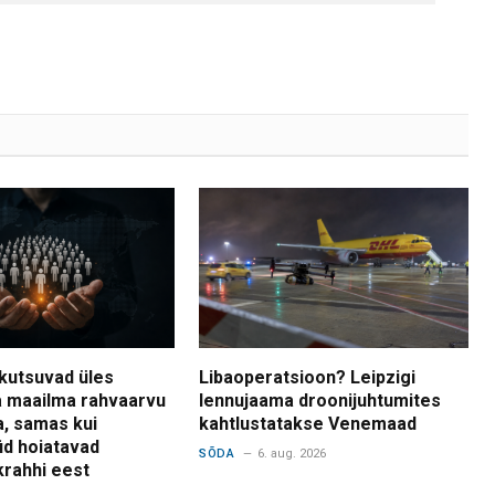
kutsuvad üles
Libaoperatsioon? Leipzigi
 maailma rahvaarvu
lennujaama droonijuhtumites
a, samas kui
kahtlustatakse Venemaad
d hoiatavad
SÕDA
6. aug. 2026
krahhi eest