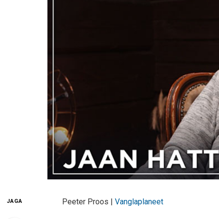
Peeter Proos |
Vanglaplaneet
JAGA