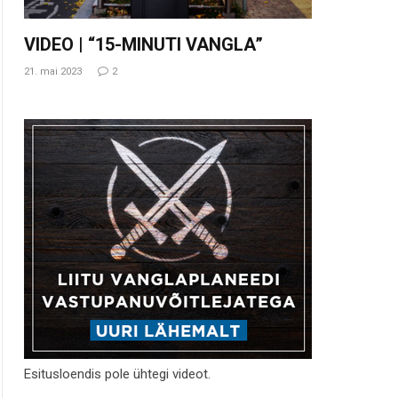
VIDEO | “15-MINUTI VANGLA”
21. mai 2023
2
Esitusloendis pole ühtegi videot.