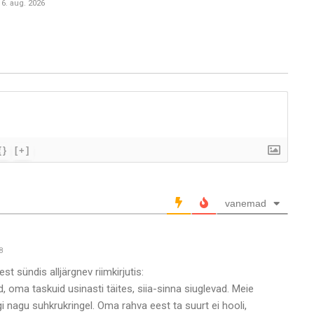
6. aug. 2026
{}
[+]
vanemad
8
st sündis alljärgnev riimkirjutis:
vad, oma taskuid usinasti täites, siia-sinna siuglevad. Meie
gi nagu suhkrukringel. Oma rahva eest ta suurt ei hooli,