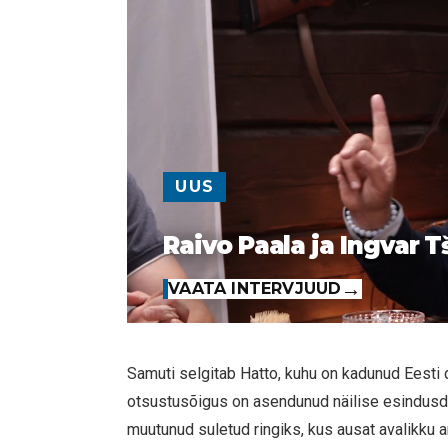
UUS
Raivo Paala ja Ingvar T
VAATA INTERVJUUD
Samuti selgitab Hatto, kuhu on kadunud Eesti d
otsustusõigus on asendunud näilise esindusde
muutunud suletud ringiks, kus ausat avalikku a