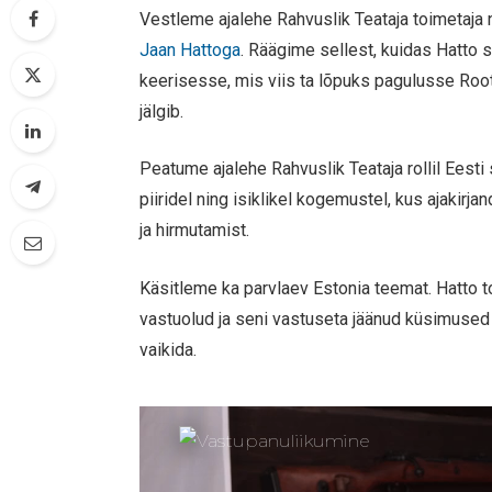
Vestleme ajalehe Rahvuslik Teataja toimetaja 
Jaan Hattoga
. Räägime sellest, kuidas Hatto 
keerisesse, mis viis ta lõpuks pagulusse Roots
jälgib.
Peatume ajalehe Rahvuslik Teataja rollil Ees
piiridel ning isiklikel kogemustel, kus ajakirj
ja hirmutamist.
Käsitleme ka parvlaev Estonia teemat. Hatto t
vastuolud ja seni vastuseta jäänud küsimuse
vaikida.