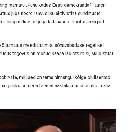
ning raamatu „Kuhu kadus Eesti demokraatia?“ autori
sattus juba noore rahvusliku aktivistina sündmuste
i, ning millise pilguga ta tänaseid Rootsi arenguid
ti sõltumatus meediaruumis, sõnavabaduse tegelikel
anduslik tegevus on toonud kaasa läbiotsimisi, süüdistusi
oob välja, millised on tema hinnangul kõige olulisemad
d ning miks on seda teemat aastakümneid püütud maha