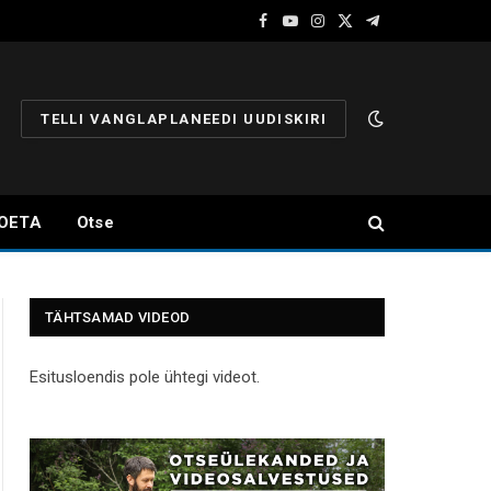
Facebook
YouTube
Instagram
X
Telegram
(Twitter)
TELLI VANGLAPLANEEDI UUDISKIRI
OETA
Otse
TÄHTSAMAD VIDEOD
Esitusloendis pole ühtegi videot.