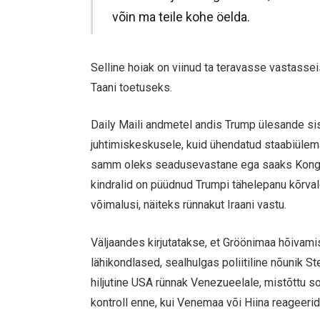
võin ma teile kohe öelda.
Selline hoiak on viinud ta teravasse vastass
Taani toetuseks.
Daily Maili andmetel andis Trump ülesande s
juhtimiskeskusele, kuid ühendatud staabiülema
samm oleks seadusevastane ega saaks Kongress
kindralid on püüdnud Trumpi tähelepanu kõrva
võimalusi, näiteks rünnakut Iraani vastu.
Väljaandes kirjutatakse, et Gröönimaa hõivami
lähikondlased, sealhulgas poliitiline nõunik 
hiljutine USA rünnak Venezueelale, mistõttu s
kontroll enne, kui Venemaa või Hiina reageerid