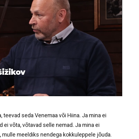
šižikov
, teevad seda Venemaa või Hiina. Ja mina ei
 ei võta, võtavad selle nemad. Ja mina ei
t, mulle meeldiks nendega kokkuleppele jõuda.