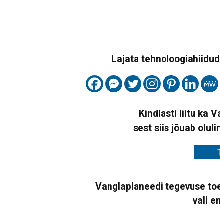
Lajata tehnoloogiahiidude
Kindlasti liitu ka 
sest siis jõuab oluli
Vanglaplaneedi tegevuse toe
vali e