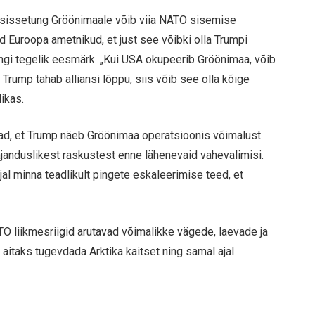
ik sissetung Gröönimaale võib viia NATO sisemise
 Euroopa ametnikud, et just see võibki olla Trumpi
ingi tegelik eesmärk. „Kui USA okupeerib Gröönimaa, võib
rump tahab alliansi lõppu, siis võib see olla kõige
ikas.
tavad, et Trump näeb Gröönimaa operatsioonis võimalust
majanduslikest raskustest enne lähenevaid vahevalimisi.
ajal minna teadlikult pingete eskaleerimise teed, et
O liikmesriigid arutavad võimalikke vägede, laevade ja
aitaks tugevdada Arktika kaitset ning samal ajal