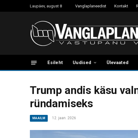
Laupäev, august 8
Vanglaplaneedist
Kontakt
Esileht
Uudised
Ülevaated
Trump andis käsu val
ründamiseks
12. jaan. 2026
MAAILM