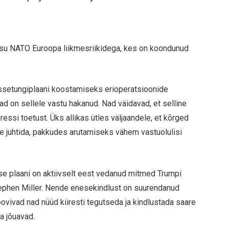
eisu NATO Euroopa liikmesriikidega, kes on koondunud
issetungiplaani koostamiseks erioperatsioonide
d on sellele vastu hakanud. Nad väidavad, et selline
i toetust. Üks allikas ütles väljaandele, et kõrged
le juhtida, pakkudes arutamiseks vähem vastuolulisi
se plaani on aktiivselt eest vedanud mitmed Trumpi
Stephen Miller. Nende enesekindlust on suurendanud
oovivad nad nüüd kiiresti tegutseda ja kindlustada saare
a jõuavad.