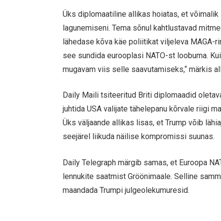
Üks diplomaatiline allikas hoiatas, et võimal
lagunemiseni. Tema sõnul kahtlustavad mitmed
lähedase kõva käe poliitikat viljeleva MAGA-r
see sundida eurooplasi NATO-st loobuma. Kui T
mugavam viis selle saavutamiseks,“ märkis all
Daily Maili tsiteeritud Briti diplomaadid ole
juhtida USA valijate tähelepanu kõrvale riigi 
Üks väljaande allikas lisas, et Trump võib lähi
seejärel liikuda näilise kompromissi suunas.
Daily Telegraph märgib samas, et Euroopa NAT
lennukite saatmist Gröönimaale. Selline samm 
maandada Trumpi julgeolekumuresid.