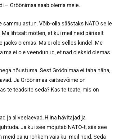
pidi – Gröönimaa saab olema meie.
le sammu astun. Võib-olla säästaks NATO selle
Ma lihtsalt mõtlen, et kui meil neid päriselt
e jaoks olemas. Ma ei ole selles kindel. Me
a ma ei ole veendunud, et nad oleksid olemas.
pega nõustuma. Sest Gröönimaa ei taha näha,
ravad. Ja Gröönimaa kaitsevõime on
as te teadsite seda? Kas te teate, mis on
d ja allveelaevad, Hiina hävitajad ja
l juhtuda. Ja kui see mõjutab NATO-t, siis see
on meid palju rohkem vaja kui meil neid. Seda