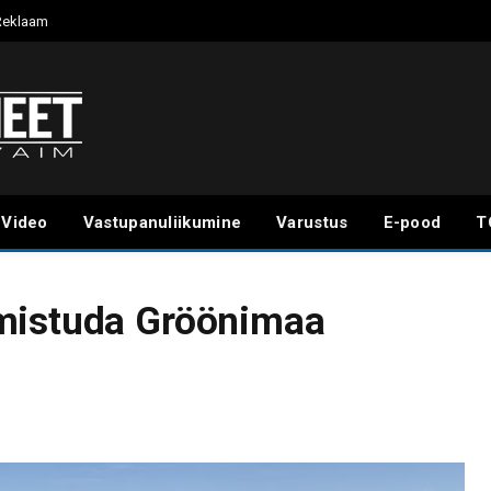
Reklaam
Video
Vastupanuliikumine
Varustus
E-pood
T
mistuda Gröönimaa