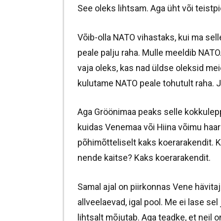
See oleks lihtsam. Aga üht või teist
Võib-olla NATO vihastaks, kui ma sel
peale palju raha. Mulle meeldib NATO. 
vaja oleks, kas nad üldse oleksid mei
kulutame NATO peale tohutult raha. J
Aga Gröönimaa peaks selle kokkulep
kuidas Venemaa või Hiina võimu haa
põhimõtteliselt kaks koerarakendit. K
nende kaitse? Kaks koerarakendit.
Samal ajal on piirkonnas Vene hävitaja
allveelaevad, igal pool. Me ei lase se
lihtsalt mõjutab. Aga teadke, et neil 