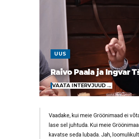
UUS
Raivo Paala ja Ingvar T
VAATA INTERVJUUD
Vaadake, kui meie Gröönimaad ei võta
lase sel juhtuda. Kui meie Gröönimaad
kavatse seda lubada. Jah, loomulikul