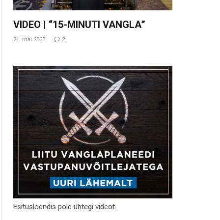
VIDEO | “15-MINUTI VANGLA”
21. mai 2023
2
Esitusloendis pole ühtegi videot.