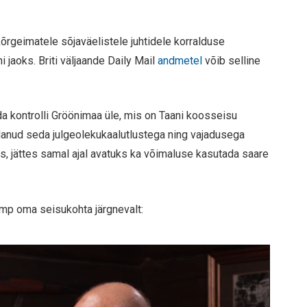
rgeimatele sõjaväelistele juhtidele korralduse
 jaoks. Briti väljaande Daily Mail
andmetel
võib selline
 kontrolli Gröönimaa üle, mis on Taani koosseisu
danud seda julgeolekukaalutlustega ning vajadusega
s, jättes samal ajal avatuks ka võimaluse kasutada saare
ump oma seisukohta järgnevalt: