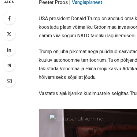
Peeter Proos |
Vanglaplaneet
JAGA
USA president Donald Trump on andnud oma kõ
koostada plaan võimaliku Gröönimaa invasiooni
samm viia koguni NATO täieliku lagunemiseni.
Trump on juba pikemat aega püüdnud saavutada
kuuluv autonoomne territoorium. Ta on põhjen
takistada Venemaa ja Hiina mõju kasvu Arktika
hõivamiseks sõjalist jõudu.
Vastates ajakirjanike küsimustele selgitas Tr