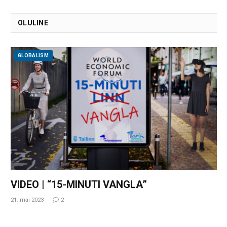
OLULINE
GLOBALISM
VIDEO | “15-MINUTI VANGLA”
21. mai 2023
2