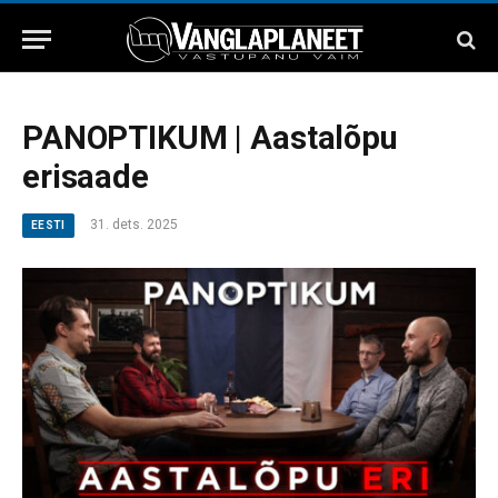
PANOPTIKUM | Aastalõpu
erisaade
31. dets. 2025
EESTI