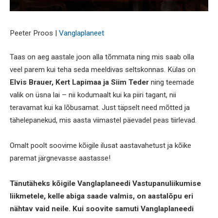
Peeter Proos |
Vanglaplaneet
Taas on aeg aastale joon alla tõmmata ning mis saab olla
veel parem kui teha seda meeldivas seltskonnas. Külas on
Elvis Brauer, Kert Lapimaa ja Siim Teder
ning teemade
valik on üsna lai – nii kodumaalt kui ka piiri tagant, nii
teravamat kui ka lõbusamat. Just täpselt need mõtted ja
tähelepanekud, mis aasta viimastel päevadel peas tiirlevad.
Omalt poolt soovime kõigile ilusat aastavahetust ja kõike
paremat järgnevasse aastasse!
Tänutäheks kõigile Vanglaplaneedi Vastupanuliikumise
liikmetele, kelle abiga saade valmis, on aastalõpu eri
nähtav vaid neile. Kui soovite samuti Vanglaplaneedi