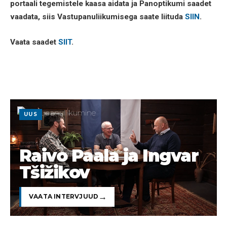
portaali tegemistele kaasa aidata ja Panoptikumi saadet
vaadata, siis Vastupanuliikumisega saate liituda
SIIN
.
Vaata saadet
SIIT
.
UUS
Raivo Paala ja Ingvar
Tšižikov
VAATA INTERVJUUD