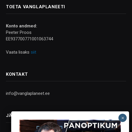
TOETA VANGLAPLANEETI
Konto andmed:
Peeter Proos
EE937700771001063744
Vaata lisaks
siit
KONTAKT
info@vanglaplaneet.ee
JÄLGI SOTSIAALMEEDIAS