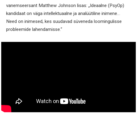
vanemseersant Matthew Johnson lisas: „Ideaalne (PsyOp)
kandidaat on väga intellektuaalne ja analüütiline inimene…
Need on inimesed, kes suudavad süveneda loomingulisse
probleemide lahendamisse.“