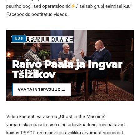
psühholoogilised operatsioonid
,“ seisab grupi eelmisel kuul
Facebookis postitatud videos.
UUS
Raivo Paala ja Ingvar
Tšižikov
VAATA INTERVJUUD
Video kasutab varasema „Ghost in the Machine”
värbamiskampaania sisu ning arhiivikaadreid, mis näitavad,
kuidas PSYOP on minevikus avalikku arvamust suunanud.