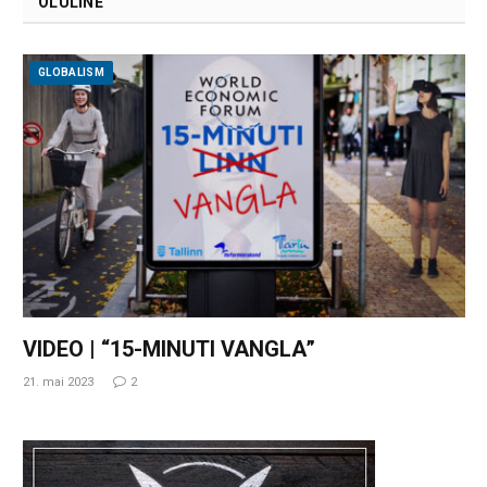
OLULINE
GLOBALISM
VIDEO | “15-MINUTI VANGLA”
21. mai 2023
2