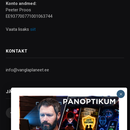
Konto andmed:
Peeter Proos
EE937700771001063744
Vaata lisaks
siit
KONTAKT
info@vanglaplaneet.ee
JÄLGI SOTSIAALMEEDIAS
Facebook
X
Instagram
YouTube
Telegram
(Twitter)