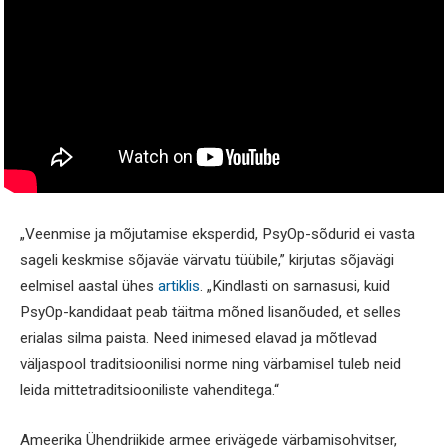
„Veenmise ja mõjutamise eksperdid, PsyOp-sõdurid ei vasta
sageli keskmise sõjaväe värvatu tüübile,” kirjutas sõjavägi
eelmisel aastal ühes
artiklis
. „Kindlasti on sarnasusi, kuid
PsyOp-kandidaat peab täitma mõned lisanõuded, et selles
erialas silma paista. Need inimesed elavad ja mõtlevad
väljaspool traditsioonilisi norme ning värbamisel tuleb neid
leida mittetraditsiooniliste vahenditega.“
Ameerika Ühendriikide armee erivägede värbamisohvitser,