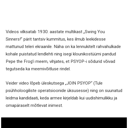
Videos vilksatab 1930. aastate multikast „Swing You
Sinners!” pärit tantsiv kummitus, kes ilmub leekidesse
mattunud teleri ekraanile. Näha on ka lennukitelt rahvahulkade
kohale puistatud lendlehti ning isegi klounikostüümi pandud
Pepe the Frog’i meem, vihjates, et PSYOP-i sõdurid võivad
tegutseda ka meemivõitluse rindel.
Veider video lõpeb üleskutsega „JOIN PSYOP“ (Tule
psühholoogiliste operatsioonide üksusesse) ning on suunatud
leidma kandidaati, keda armee kirjeldab kui uudishimulikku ja
omapäraselt mõtlevat inimest.