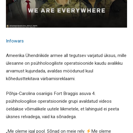
Infowars
Ameerika Ühendriikide armee all tegutsev varjatud üksus, mille
ülesanne on psühholoogiliste operatsioonide kaudu avalikku
arvamust kujundada, avaldas möödunud kuul
kõhedusttekitava värbamisreklaami.
Põhja-Carolina osariigis Fort Braggis asuva 4.
psühholoogilise operatsioonide grupi avaldatud videos
öeldakse võimalikele uutele liikmetele, et lahinguid ei peeta
üksnes relvadega, vaid ka sõnadega.
„Me oleme igal pool. Sõnad on meie relv.
Me oleme