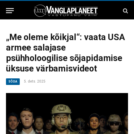
„Me oleme kõikjal“: vaata USA
armee salajase
psühholoogilise sõjapidamise
üksuse värbamisvideot
5. dets. 2025
SÕDA