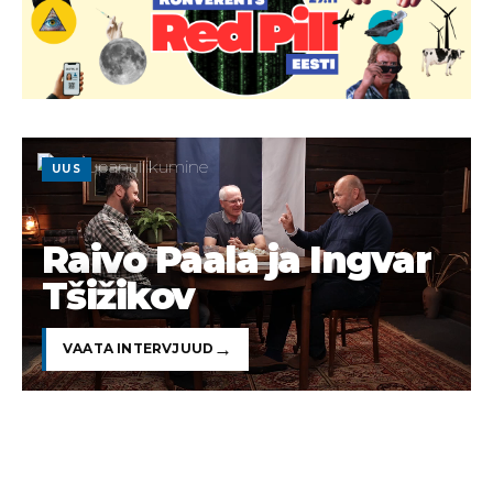
UUS
Raivo Paala ja Ingvar
Tšižikov
VAATA INTERVJUUD