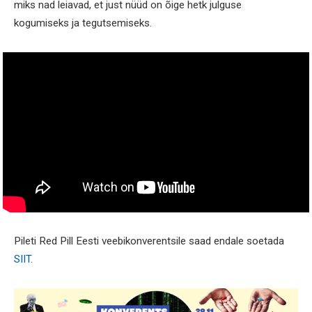
miks nad leiavad, et just nüüd on õige hetk julguse
kogumiseks ja tegutsemiseks.
Pileti Red Pill Eesti veebikonverentsile saad endale soetada
SIIT
.