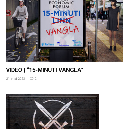
VIDEO | “15-MINUTI VANGLA”
21. mai 2023
2