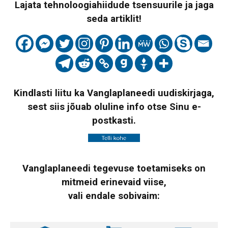
Lajata tehnoloogiahiidude tsensuurile ja jaga
seda artiklit!
Kindlasti liitu ka Vanglaplaneedi uudiskirjaga,
sest siis jõuab oluline info otse Sinu e-
postkasti.
Vanglaplaneedi tegevuse toetamiseks on
mitmeid erinevaid viise,
vali endale sobivaim: