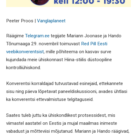
Peeter Proos |
Vanglaplaneet
Räägime
Telegram.ee
tegijate Mariann Joonase ja Hando
Tõnumaaga 29. novembril toimuvast
Red Pill Eesti
veebikonverentsist
, mille põhiteema on kasvav surve
kujundada meie ühiskonnast Hiina-stiilis düstoopiline
kontrolliühiskond.
Konverentsi korraldajad tutvustavad esinejaid, ettekannete
sisu ning päeva lõpetavat paneeldiskussiooni, avades ühtlasi
ka konverentsi ettevalmistuse telgitaguseid.
Saates tuleb juttu ka ühiskondlikest protsessidest, mis
viimastel aastatel on Eestis ja mujal maailmas inimeste
vabadust ja mõtteviisi mõjutanud. Mariann ja Hando räägivad,