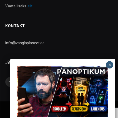
Vaata lisaks
siit
KONTAKT
info@vanglaplaneet.ee
JÄLGI SOTSIAALMEEDIAS
Facebook
X
Instagram
YouTube
Telegram
(Twitter)
Vanglaplaneet - Vastupanu Vaim