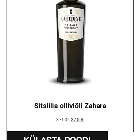
Sitsiilia oliiviõli Zahara
37.00
€
32.00
€