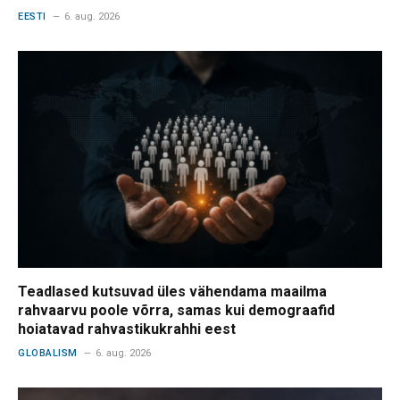
EESTI
6. aug. 2026
Teadlased kutsuvad üles vähendama maailma
rahvaarvu poole võrra, samas kui demograafid
hoiatavad rahvastikukrahhi eest
GLOBALISM
6. aug. 2026