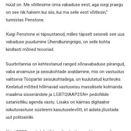
nüüd on. Me võitlesime oma vabaduse eest, aga isegi praegu
on see riik halvem kui siis, kui ma selle eest võitlesin,”
tunnistas Penstone.
Kuigi Penstone ei täpsustanud, milles täpselt seisneb see uus
vabaduse puudumine Ühendkuningriigis, on selle kohta
kindlasti mõned teooriad.
Suurbritannia on kehtestanud ranged sõnavabaduse piirangud,
vaba arvamuse ja seisukohtade avaldamine, mis on vastuolus
valitseva Tööpartei seisukohtadega, on kuulutatud kuriteoks.
Keelatud mõtted hõlmavad vastuseisu massilisele kolmanda
maailma sisserändele ja LGBTQIAAP2SN+ pedofiilide
satanistliku agenda vastu. Lisaks on käimas digitaalne
isikutuvastuse süsteemi kasutuselevõtt, et aidata jõustada
uut politseiriiki.