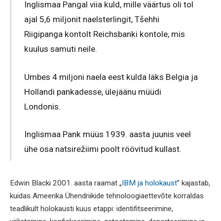
Inglismaa Pangal viia kuld, mille väärtus oli tol
ajal 5,6 miljonit naelsterlingit, Tšehhi
Riigipanga kontolt Reichsbanki kontole, mis
kuulus samuti neile.
Umbes 4 miljoni naela eest kulda läks Belgia ja
Hollandi pankadesse, ülejäänu müüdi
Londonis.
Inglismaa Pank müüs 1939. aasta juunis veel
ühe osa natsirežiimi poolt röövitud kullast.
Edwin Blacki 2001. aasta raamat „
IBM ja holokaust
” kajastab,
kuidas Ameerika Ühendriikide tehnoloogiaettevõte korraldas
teadlikult holokausti kuus etappi: identifitseerimine,