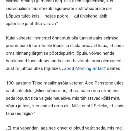
vaimse otsingu ja mässu aeg. Siis tuleb lagunemine, kus
individualism triumfeerib lagunevate institutsioonide üle.
Lõpuks tuleb kriis – neljas pööre – kui ühiskond läbib
ajaloolise ja ohtliku värava.”
Kuigi vähestel inimestel õnnestub olla tunnistajaks eelmise
pöördepunkti tormilisele lõpule ja elada piisavalt kaua, et anda
oma hinnang järgmise pöördepunkti lõpule, võivad nende
haruldased tunnistused anda aimu tsivilisatsiooni olemusest.
Just nii juhtus ühes hiljutises „
Good Morning Britain
” saates.
100-aastane Teise maailmasõja veteran Alec Penstone ütles
saatejuhtidele: „Minu sõnum on, et ma näen oma silme ees
seda lõputut rida valgeid hauakive, mis tähistavad kõiki minu
sõpru ja teisi, kes andsid oma elu. Mille eest? Selleks, et elada
tänases riigis?”
„Ei, ma vabandan, aga see ohver ei olnud väärt seda, mis meil