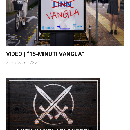
VIDEO | “15-MINUTI VANGLA”
21. mai 2023
2