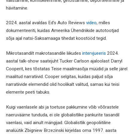
välistamine, konfiskeerimine, getostamine, deporteerimine ja
hävitamine.
2024. aastal avaldas Ed’s Auto Reviews
video
, milles
dokumenteeriti, kuidas Ameerika Ühendriikide autotootjad
sõja ajal natsi-Saksamaaga tihedat koostööd tegid.
Mikrotasandilt makrotasandile liikudes
intervjueeris
2024.
aastal talk-show saatejuht Tucker Carlson ajaloolast Darryl
Cooperit, kes tõstatas Teise maailmasõja müüdid ja selle järel
maalitud narratiivid. Cooper selgitas, kuidas paljud sõja
narratiivide elemendid olid hoolikalt valitud, samas kui teisi
elemente peeti tabuks.
Kuigi vaenlasele abi ja toetuse pakkumine võib võõrastele
naeruväärne tunduda, ei ole globalistlike pankurite tasandil
vaenlasi, vaid ainult mängijad. Globalistlik geopoliitiline
analüütik Zbigniew Brzezinski kirjeldas oma 1997. aasta