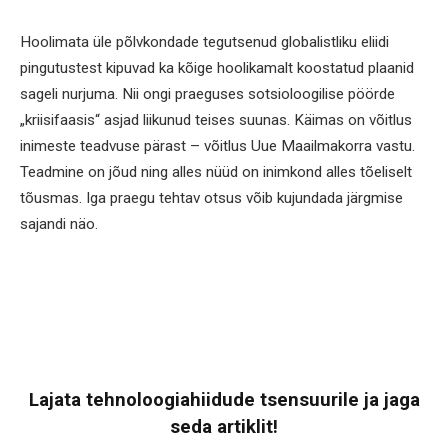
Hoolimata üle põlvkondade tegutsenud globalistliku eliidi
pingutustest kipuvad ka kõige hoolikamalt koostatud plaanid
sageli nurjuma. Nii ongi praeguses sotsioloogilise pöörde
„kriisifaasis“ asjad liikunud teises suunas. Käimas on võitlus
inimeste teadvuse pärast – võitlus Uue Maailmakorra vastu.
Teadmine on jõud ning alles nüüd on inimkond alles tõeliselt
tõusmas. Iga praegu tehtav otsus võib kujundada järgmise
sajandi näo.
Lajata tehnoloogiahiidude tsensuurile ja jaga
seda artiklit!