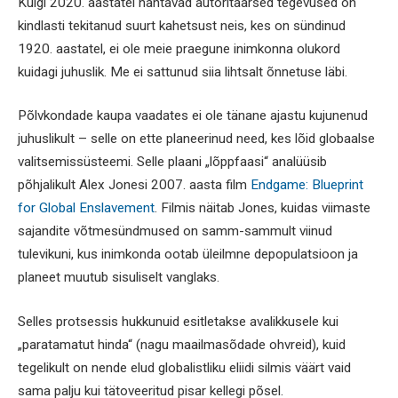
Kuigi 2020. aastatel nähtavad autoritaarsed tegevused on
kindlasti tekitanud suurt kahetsust neis, kes on sündinud
1920. aastatel, ei ole meie praegune inimkonna olukord
kuidagi juhuslik. Me ei sattunud siia lihtsalt õnnetuse läbi.
Põlvkondade kaupa vaadates ei ole tänane ajastu kujunenud
juhuslikult – selle on ette planeerinud need, kes lõid globaalse
valitsemissüsteemi. Selle plaani „lõppfaasi“ analüüsib
põhjalikult Alex Jonesi 2007. aasta film
Endgame: Blueprint
for Global Enslavement
. Filmis näitab Jones, kuidas viimaste
sajandite võtmesündmused on samm-sammult viinud
tulevikuni, kus inimkonda ootab üleilmne depopulatsioon ja
planeet muutub sisuliselt vanglaks.
Selles protsessis hukkunuid esitletakse avalikkusele kui
„paratamatut hinda“ (nagu maailmasõdade ohvreid), kuid
tegelikult on nende elud globalistliku eliidi silmis väärt vaid
sama palju kui tätoveeritud pisar kellegi põsel.