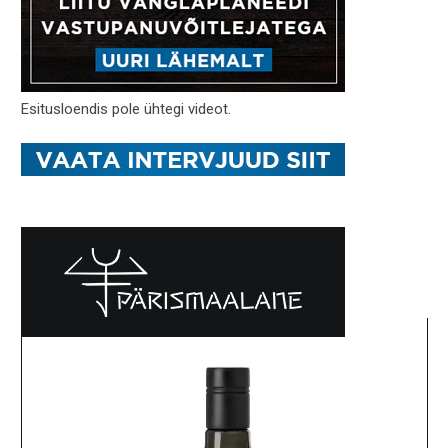
Esitusloendis pole ühtegi videot.