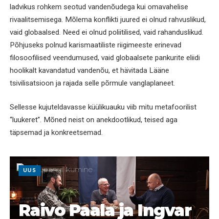
ladvikus rohkem seotud vandenõudega kui omavahelise
rivaalitsemisega. Mõlema konflikti juured ei olnud rahvuslikud,
vaid globaalsed. Need ei olnud poliitilised, vaid rahanduslikud.
Põhjuseks polnud karismaatiliste riigimeeste erinevad
filosoofilised veendumused, vaid globaalsete pankurite eliidi
hoolikalt kavandatud vandenõu, et hävitada Lääne
tsivilisatsioon ja rajada selle põrmule vanglaplaneet.
Sellesse kujuteldavasse küülikuauku viib mitu metafoorilist
“luukeret”. Mõned neist on anekdootlikud, teised aga
täpsemad ja konkreetsemad.
UUS
Raivo Paala ja Ingvar