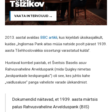
Tšižikov
VAATA INTERVJUUD
2013. aastal avaldas
BBC artikli
, kus kirjeldati üksikasjalikult,
kuidas „Inglismaa Pank aitas müüa natside poolt pärast 1939.
aasta Tšehhoslovakkia sissetungi varastatud kulda”.
Huvitaval kombel paistab, et Šveitsis Baselis asuv
Rahvusvaheline Arvelduspank (mida Quigley nimetas
„keskpankade keskpangaks”) oli see, kes juhtis kahe
„vaidlusaluse” panga vaheliste varade ülekandmist.
Dokumendid näitavad, et 1939. aasta märtsis
palus Rahvusvaheline Arvelduspank (BIS)