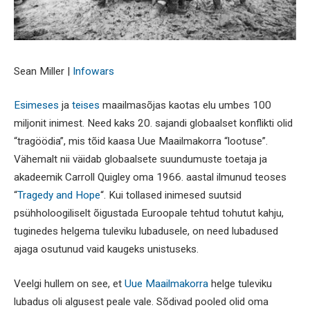
Sean Miller |
Infowars
Esimeses
ja
teises
maailmasõjas kaotas elu umbes 100
miljonit inimest. Need kaks 20. sajandi globaalset konflikti olid
“tragöödia”, mis tõid kaasa Uue Maailmakorra “lootuse”.
Vähemalt nii väidab globaalsete suundumuste toetaja ja
akadeemik Carroll Quigley oma 1966. aastal ilmunud teoses
“
Tragedy and Hope
“. Kui tollased inimesed suutsid
psühholoogiliselt õigustada Euroopale tehtud tohutut kahju,
tuginedes helgema tuleviku lubadusele, on need lubadused
ajaga osutunud vaid kaugeks unistuseks.
Veelgi hullem on see, et
Uue Maailmakorra
helge tuleviku
lubadus oli algusest peale vale. Sõdivad pooled olid oma