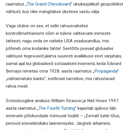
raamatus „
The Grand Chessboard
” üksikasjalikult geopoliitilist
nähtust, kus riike mängitakse üksteise vastu välja.
Väga oluline on see, et selle rahvusvahelise
kontrollimehhanismi võim ei tulene valitsevate inimeste
tahteist, nagu seda on näiteks USA seadusandlus, mis
põhineb oma kodanike tahtel. Seetõttu peavad globaalse
valitsuse tegevused jääma suuresti avalikkuse eest varjatuks,
samal ajal kui globaalsed sotsiaalsed insenerid, keda Edward
Bernays nimetas oma 1928. aasta raamatus „
Propaganda
”
„nähtamatuks käeks”, esitlevad narratiive, mis rahustavad
rahva meeli.
Sotsioloogiline analüüs William Straussi ja Neil Howe 1997.
aasta raamatus „
The Fourth Turning
” kajastab ajaloos läbi
erinevate põlvkondade toimuvat tsüklit – „Esmalt tuleb tõus,
periood enesekindlaks laienemiseks. Järgneb ärkamine,