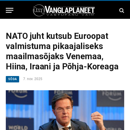
NATO juht kutsub Euroopat
valmistuma pikaajaliseks
maailmasõjaks Venemaa,
Hiina, Iraani ja Põhja-Koreaga
7. nov. 2025
SÕDA