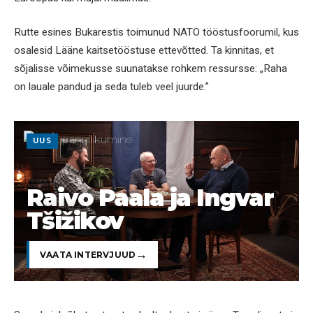
Rutte esines Bukarestis toimunud NATO tööstusfoorumil, kus
osalesid Lääne kaitsetööstuse ettevõtted. Ta kinnitas, et
sõjalisse võimekusse suunatakse rohkem ressursse: „Raha
on lauale pandud ja seda tuleb veel juurde.”
UUS
Raivo Paala ja Ingvar
Tšižikov
VAATA INTERVJUUD