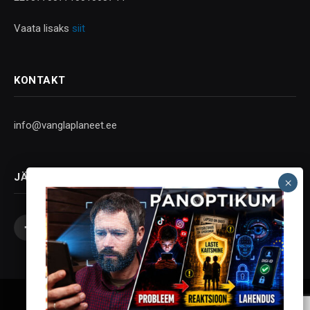
Vaata lisaks
siit
KONTAKT
info@vanglaplaneet.ee
JÄLGI SOTSIAALMEEDIAS
Facebook
X
Instagram
YouTube
Telegram
(Twitter)