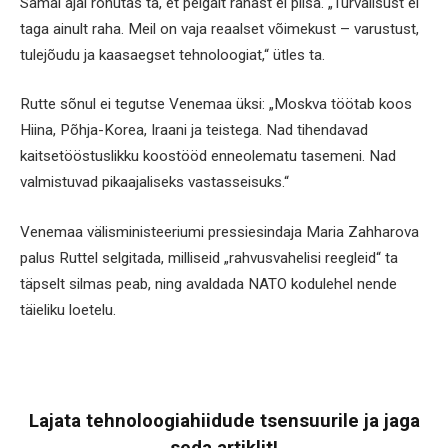
Samal ajal rõhutas ta, et pelgalt rahast ei piisa. „Turvalisust ei
taga ainult raha. Meil on vaja reaalset võimekust – varustust,
tulejõudu ja kaasaegset tehnoloogiat,“ ütles ta.
Rutte sõnul ei tegutse Venemaa üksi: „Moskva töötab koos
Hiina, Põhja-Korea, Iraani ja teistega. Nad tihendavad
kaitsetööstuslikku koostööd enneolematu tasemeni. Nad
valmistuvad pikaajaliseks vastasseisuks.“
Venemaa välisministeeriumi pressiesindaja Maria Zahharova
palus Ruttel selgitada, milliseid „rahvusvahelisi reegleid“ ta
täpselt silmas peab, ning avaldada NATO kodulehel nende
täieliku loetelu.
Lajata tehnoloogiahiidude tsensuurile ja jaga
seda artiklit!