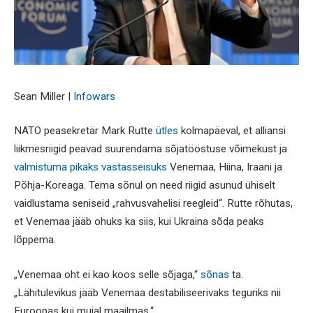
Sean Miller |
Infowars
NATO peasekretär Mark Rutte
ütles
kolmapäeval, et alliansi
liikmesriigid peavad suurendama sõjatööstuse võimekust ja
valmistuma pikaks vastasseisuks
Venemaa, Hiina, Iraani ja
Põhja-Koreaga. Tema sõnul on need riigid asunud ühiselt
vaidlustama seniseid „rahvusvahelisi reegleid“. Rutte rõhutas,
et Venemaa jääb ohuks ka siis, kui Ukraina sõda peaks
lõppema.
„Venemaa oht ei kao koos selle sõjaga,“
sõnas
ta.
„Lähitulevikus jääb Venemaa destabiliseerivaks teguriks nii
Euroopas kui mujal maailmas.“