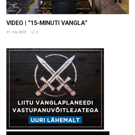
VIDEO | “15-MINUTI VANGLA”
21. mai 2023
2