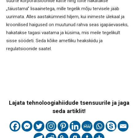
suurte korporatsioonide kätte ning toite hakatakse
„täiustama” lisaainetega, mille tegelik mõju tervisele jääb
uurimata. Alles aastakümneid hiljem, kui inimeste ülekaal ja
kroonilised haigused on muutunud rahva seas igapäevaseks,
hakatakse tagasi vaatama ja küsima, mis meile tegelikult
sisse söödeti. Seda kõike ametliku heakskiidu ja
regulatsioonide saatel.
Lajata tehnoloogiahiidude tsensuurile ja jaga
seda artiklit!