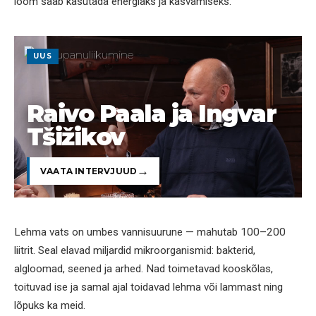
loom saab kasutada energiaks ja kasvamiseks.
UUS
Raivo Paala ja Ingvar
Tšižikov
VAATA INTERVJUUD
Lehma vats on umbes vannisuurune — mahutab 100–200
liitrit. Seal elavad miljardid mikroorganismid: bakterid,
algloomad, seened ja arhed. Nad toimetavad kooskõlas,
toituvad ise ja samal ajal toidavad lehma või lammast ning
lõpuks ka meid.