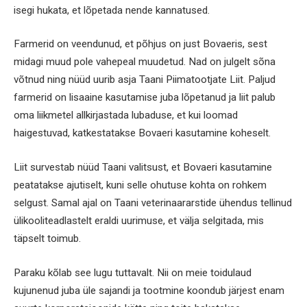
isegi hukata, et lõpetada nende kannatused.
Farmerid on veendunud, et põhjus on just Bovaeris, sest
midagi muud pole vahepeal muudetud. Nad on julgelt sõna
võtnud ning nüüd uurib asja Taani Piimatootjate Liit. Paljud
farmerid on lisaaine kasutamise juba lõpetanud ja liit palub
oma liikmetel allkirjastada lubaduse, et kui loomad
haigestuvad, katkestatakse Bovaeri kasutamine koheselt.
Liit survestab nüüd Taani valitsust, et Bovaeri kasutamine
peatatakse ajutiselt, kuni selle ohutuse kohta on rohkem
selgust. Samal ajal on Taani veterinaararstide ühendus tellinud
ülikooliteadlastelt eraldi uurimuse, et välja selgitada, mis
täpselt toimub.
Paraku kõlab see lugu tuttavalt. Nii on meie toidulaud
kujunenud juba üle sajandi ja tootmine koondub järjest enam