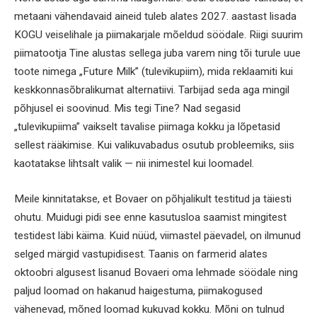
metaani vähendavaid aineid tuleb alates 2027. aastast lisada
KOGU veiselihale ja piimakarjale mõeldud söödale. Riigi suurim
piimatootja Tine alustas sellega juba varem ning tõi turule uue
toote nimega „Future Milk” (tulevikupiim), mida reklaamiti kui
keskkonnasõbralikumat alternatiivi. Tarbijad seda aga mingil
põhjusel ei soovinud. Mis tegi Tine? Nad segasid
„tulevikupiima” vaikselt tavalise piimaga kokku ja lõpetasid
sellest rääkimise. Kui valikuvabadus osutub probleemiks, siis
kaotatakse lihtsalt valik — nii inimestel kui loomadel.
Meile kinnitatakse, et Bovaer on põhjalikult testitud ja täiesti
ohutu. Muidugi pidi see enne kasutusloa saamist mingitest
testidest läbi käima. Kuid nüüd, viimastel päevadel, on ilmunud
selged märgid vastupidisest. Taanis on farmerid alates
oktoobri algusest lisanud Bovaeri oma lehmade söödale ning
paljud loomad on hakanud haigestuma, piimakogused
vähenevad, mõned loomad kukuvad kokku. Mõni on tulnud