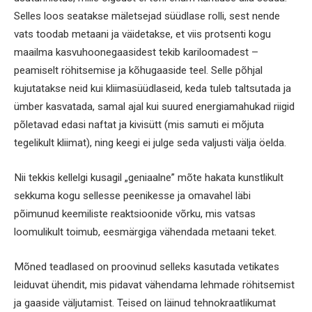
Selles loos seatakse mäletsejad süüdlase rolli, sest nende
vats toodab metaani ja väidetakse, et viis protsenti kogu
maailma kasvuhoonegaasidest tekib kariloomadest –
peamiselt röhitsemise ja kõhugaaside teel. Selle põhjal
kujutatakse neid kui kliimasüüdlaseid, keda tuleb taltsutada ja
ümber kasvatada, samal ajal kui suured energiamahukad riigid
põletavad edasi naftat ja kivisütt (mis samuti ei mõjuta
tegelikult kliimat), ning keegi ei julge seda valjusti välja öelda.
Nii tekkis kellelgi kusagil „geniaalne” mõte hakata kunstlikult
sekkuma kogu sellesse peenikesse ja omavahel läbi
põimunud keemiliste reaktsioonide võrku, mis vatsas
loomulikult toimub, eesmärgiga vähendada metaani teket.
Mõned teadlased on proovinud selleks kasutada vetikates
leiduvat ühendit, mis pidavat vähendama lehmade röhitsemist
ja gaaside väljutamist. Teised on läinud tehnokraatlikumat