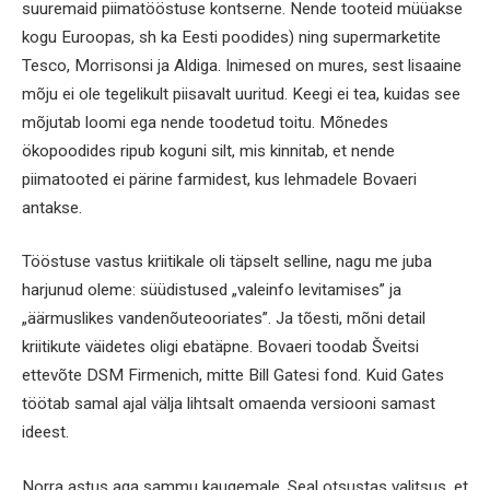
suuremaid piimatööstuse kontserne. Nende tooteid müüakse
kogu Euroopas, sh ka Eesti poodides) ning supermarketite
Tesco, Morrisonsi ja Aldiga. Inimesed on mures, sest lisaaine
mõju ei ole tegelikult piisavalt uuritud. Keegi ei tea, kuidas see
mõjutab loomi ega nende toodetud toitu. Mõnedes
ökopoodides ripub koguni silt, mis kinnitab, et nende
piimatooted ei pärine farmidest, kus lehmadele Bovaeri
antakse.
Tööstuse vastus kriitikale oli täpselt selline, nagu me juba
harjunud oleme: süüdistused „valeinfo levitamises” ja
„äärmuslikes vandenõuteooriates”. Ja tõesti, mõni detail
kriitikute väidetes oligi ebatäpne. Bovaeri toodab Šveitsi
ettevõte DSM Firmenich, mitte Bill Gatesi fond. Kuid Gates
töötab samal ajal välja lihtsalt omaenda versiooni samast
ideest.
Norra astus aga sammu kaugemale. Seal otsustas valitsus, et