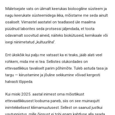
Mäletsejate vats on ülimalt keerukas bioloogiline süsteem ja
nagu keerukate süsteemidega ikka, mõistame me seda ainult
osaliselt. Viimastel aastatel on teadlased üle maailma
püüdnud laborites seda protsessi jäljendada, et toota
odavamalt soovitud aineid, näiteks biokütuseid, kemikaale või
isegi niinimetatud „kultuurliha”.
Ent ükskõik kui palju me vatsast ka ei teaks, jääb alati veel
rohkem, mida me ei tea. Sellistes olukordades on
ettevaatlikkus tavaliselt parim põhimõte. Tuleb astuda tasa ja
targu — kiirustamine ja jõuline sekkumine võivad kergesti
halvasti lõppeda.
Kui miski 2025. aastal inimest oma mõistlikust
ettevaatlikkusest loobuma paneb, siis on see muinasjutt
inimtekkelisest kliimamuutusest. Sellest on saanud justkui
usutunnistus, mille õigsust ei tohi enam kahtluse alla seada.