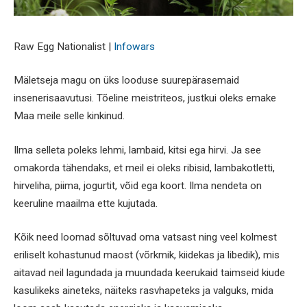
Raw Egg Nationalist |
Infowars
Mäletseja magu on üks looduse suurepärasemaid
insenerisaavutusi. Tõeline meistriteos, justkui oleks emake
Maa meile selle kinkinud.
Ilma selleta poleks lehmi, lambaid, kitsi ega hirvi. Ja see
omakorda tähendaks, et meil ei oleks ribisid, lambakotletti,
hirveliha, piima, jogurtit, võid ega koort. Ilma nendeta on
keeruline maailma ette kujutada.
Kõik need loomad sõltuvad oma vatsast ning veel kolmest
eriliselt kohastunud maost (võrkmik, kiidekas ja libedik), mis
aitavad neil lagundada ja muundada keerukaid taimseid kiude
kasulikeks aineteks, näiteks rasvhapeteks ja valguks, mida