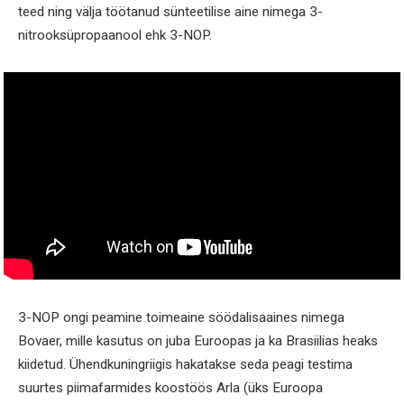
teed ning välja töötanud sünteetilise aine nimega 3-
nitrooksüpropaanool ehk 3-NOP.
3-NOP ongi peamine toimeaine söödalisaaines nimega
Bovaer, mille kasutus on juba Euroopas ja ka Brasiilias heaks
kiidetud. Ühendkuningriigis hakatakse seda peagi testima
suurtes piimafarmides koostöös Arla (üks Euroopa