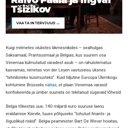
Tšižikov
VAATA INTERVJUUD
Kuigi mitmetes olulistes liikmesriikides – sealhulgas
Saksamaal, Prantsusmaal ja Belgias, kus suurem osa
Venemaa külmutatud varadest asub – on rahulolematus
kasvamas, nimetas von der Leyen vastuseisu üksnes
“tehnilisteks küsimusteks”. Kuid hiljutine Euroopa Ülemkogu
kohtumine Brüsselis
näitas
, et plaan Venemaa varasid
konfiskeerida ja ümber suunata on tekitanud sügavaid lõhesid.
Belgia tõkestas uue, 140 miljardi euro suuruse laenu
eraldamise Kiievile, tuues põhjuseks “tohutud finants- ja
õiguslikud riskid”. Belgia peaminister Bart De Wever hoiatas,