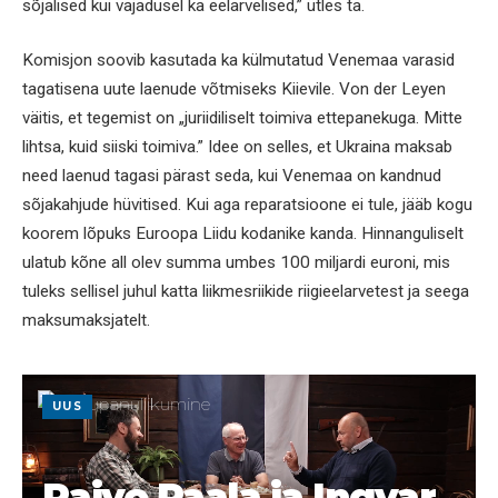
sõjalised kui vajadusel ka eelarvelised,” ütles ta.
Komisjon soovib kasutada ka külmutatud Venemaa varasid
tagatisena uute laenude võtmiseks Kiievile. Von der Leyen
väitis, et tegemist on „juriidiliselt toimiva ettepanekuga. Mitte
lihtsa, kuid siiski toimiva.” Idee on selles, et Ukraina maksab
need laenud tagasi pärast seda, kui Venemaa on kandnud
sõjakahjude hüvitised. Kui aga reparatsioone ei tule, jääb kogu
koorem lõpuks Euroopa Liidu kodanike kanda. Hinnanguliselt
ulatub kõne all olev summa umbes 100 miljardi euroni, mis
tuleks sellisel juhul katta liikmesriikide riigieelarvetest ja seega
maksumaksjatelt.
UUS
Raivo Paala ja Ingvar