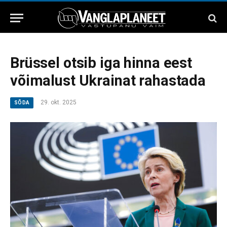
Brüssel otsib iga hinna eest
võimalust Ukrainat rahastada
29. okt. 2025
SÕDA