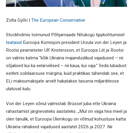
Zolta Győri |
The European Conservative
Stockholmis toimunud Põhjamaade Nõukogu tippkohtumisel
teatasid
Euroopa Komisjoni president Ursula von der Leyen ja
Rootsi peaminister Ulf Kristersson, et Euroopa Liit ja Rootsi
on valmis katma “kõik Ukraina majanduslikud vajadused – nii
sõjalised kui ka eelarvelised – nii kaua, kui vaja.” Seda lubadust
esitleti solidaarsuse märgina, kuid praktikas tähendab see, et
ELi maksumaksjate arvelt hakatakse tasuma miljarditesse
ulatuvat kulu.
Von der Leyen sõnul valmistab Brüssel juba ette Ukraina
rahastamist järgnevateks aastateks. „Mul on väga hea meel ja
olen tänulik, et Euroopa Ülemkogu on võtnud kohustuse katta
Ukraina rahalised vajadused aastatel 2026 ja 2027. Nii