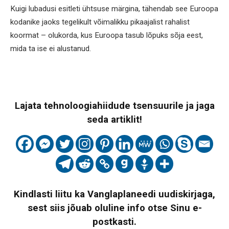
Kuigi lubadusi esitleti ühtsuse märgina, tähendab see Euroopa
kodanike jaoks tegelikult võimalikku pikaajalist rahalist
koormat – olukorda, kus Euroopa tasub lõpuks sõja eest,
mida ta ise ei alustanud.
Lajata tehnoloogiahiidude tsensuurile ja jaga
seda artiklit!
Kindlasti liitu ka Vanglaplaneedi uudiskirjaga,
sest siis jõuab oluline info otse Sinu e-
postkasti.