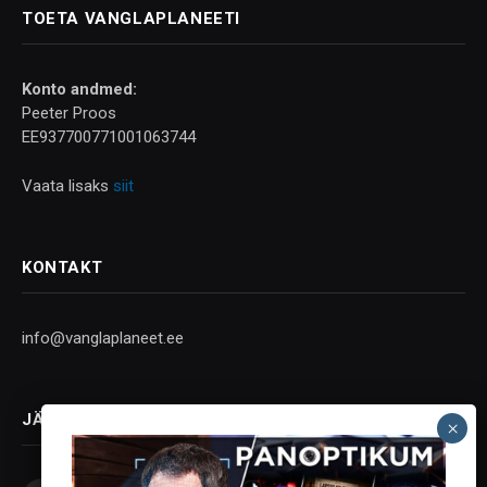
TOETA VANGLAPLANEETI
Konto andmed:
Peeter Proos
EE937700771001063744
Vaata lisaks
siit
KONTAKT
info@vanglaplaneet.ee
JÄLGI SOTSIAALMEEDIAS