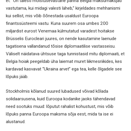
et: “On täiesti mõistusevastane panna Belgia maksumaksjad
vastutama, kui midagi valesti läheb,” kirjeldades mehhanismi
kui sellist, mis võib õõnestada usaldust Euroopa
finantssüsteemi vastu. Kuna suurem osa umbes 200
miljardist eurost Venemaa külmutatud varadest hoitakse
Brüsselis Eurocleari juures, on nende kasutamine laenude
tagatisena vallandanud tõsise diplomaatilise vastasseisu.
Väliselt näidatava ühtsuse taga tunnistasid mitu diplomaati, et
Belgia hoiak peegeldab üha laiemat muret liikmesriikides, kes
kardavad kasvavat “Ukraina arvet” ega tea, kelle õlgadele see
lõpuks jääb.
Stockholmis kõlanud suured lubadused võivad kõlada
solidaarsusena, kuid Euroopa kodanike jaoks tähendavad
need sootuks muud: lõputut rahalist kohustust, mis võib
lõpuks panna Euroopa maksma sõja eest, mida ta ise ei
alustanud.