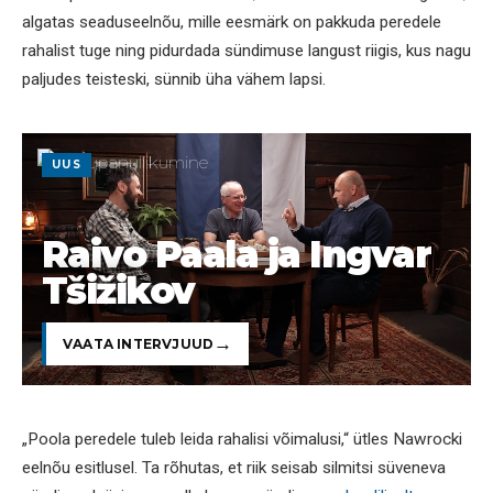
algatas seaduseelnõu, mille eesmärk on pakkuda peredele
rahalist tuge ning pidurdada sündimuse langust riigis, kus nagu
paljudes teisteski, sünnib üha vähem lapsi.
UUS
Raivo Paala ja Ingvar
Tšižikov
VAATA INTERVJUUD
„Poola peredele tuleb leida rahalisi võimalusi,“ ütles Nawrocki
eelnõu esitlusel. Ta rõhutas, et riik seisab silmitsi süveneva