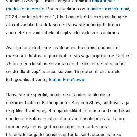
sündimuskriisiga – mullu langes sündimus
rekordiliselt
madalale tasemele
. Poola sündimus on
maailma madalamaid
,
2024. aastaks kõigest 1,1 last naise kohta, mis jääb kaugele
alla rahvastiku taastetaseme. Rahvastikuuuringute büroo
andmetel on vaid kaheksal riigil veelgi väiksem sündimus.
Avalikud arutelud enne seaduse vastuvõtmist näitasid, et
maksusoodustus on poolakate seas väga populaarne. Umbes
76 protsenti küsitlusele vastanutest leidis, et sellist seadust
on „kindlasti vaja“, samas kui vaid 16 protsenti olid sellele
kategooriliselt vastu,
teatas EuroNews
.
Rahvastikueksperdid, nende seas andmeanalüütik ja
dokumentaalfilmi Birthgap autor Stephen Shaw, suhtuvad aga
skeptiliselt väitesse, et majanduslikud soodustused suudaksid
sündimuse kahanemist peatada või tõusule pöörata. Ta on
toonud välja, et isegi Rooma impeerium üritas oma
hilisematel aegadel sündimust tõsta, kehtestades näiteks