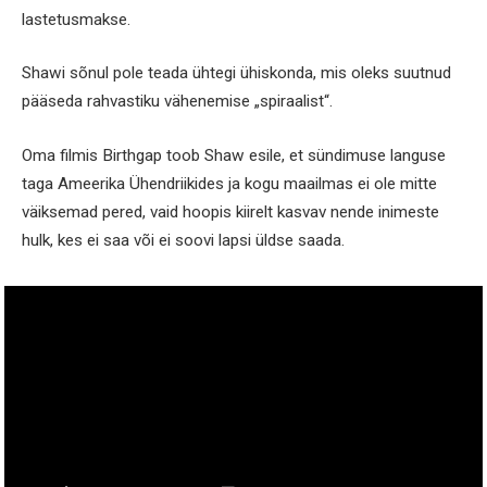
lastetusmakse.
Shawi sõnul pole teada ühtegi ühiskonda, mis oleks suutnud
pääseda rahvastiku vähenemise „spiraalist“.
Oma filmis Birthgap toob Shaw esile, et sündimuse languse
taga Ameerika Ühendriikides ja kogu maailmas ei ole mitte
väiksemad pered, vaid hoopis kiirelt kasvav nende inimeste
hulk, kes ei saa või ei soovi lapsi üldse saada.