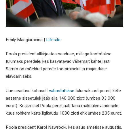
Emily Mangiaracina |
Lifesite
Poola president allkirjastas seaduse, millega kaotatakse
tulumaks peredele, kes kasvatavad vähemalt kahte last.
Samm on mõeldud perede toetamiseks ja majanduse
elavdamiseks.
Uue seaduse kohaselt
vabastatakse
tulumaksust pered, kelle
aastane sissetulek jääb alla 140 000 zloti (umbes 33 000
eurot). Keskmisel Poola perel jääb tänu maksuleevendusele
kuus rohkem kätte ligikaudu 1000 zloti ehk umbes 235 eurot.
Poola president Karol Nawrocki, kes asus ametisse augustis,