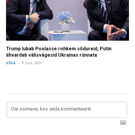
Trump lubab Poolasse rohkem sõdureid, Putin
ähvardab välisvägesid Ukrainas rünnata
SÕDA
8. sept. 2025