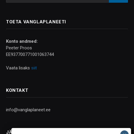
TOETA VANGLAPLANEETI
Konto andmed:
Peeter Proos
EE937700771001063744
Vaata lisaks
siit
KONTAKT
info@vanglaplaneet.ee
JÄLGI SOTSIAALMEEDIAS