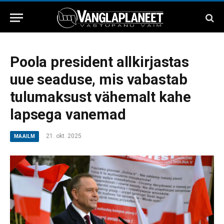
Poola president allkirjastas
uue seaduse, mis vabastab
tulumaksust vähemalt kahe
lapsega vanemad
21. okt. 2025
MAAILM