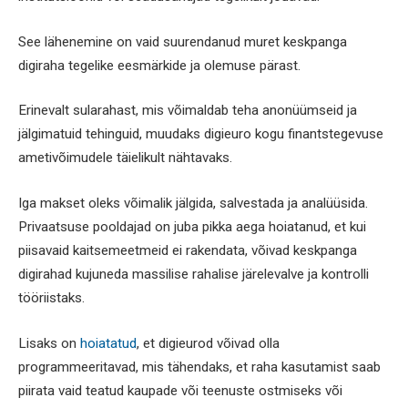
See lähenemine on vaid suurendanud muret keskpanga
digiraha tegelike eesmärkide ja olemuse pärast.
Erinevalt sularahast, mis võimaldab teha anonüümseid ja
jälgimatuid tehinguid, muudaks digieuro kogu finantstegevuse
ametivõimudele täielikult nähtavaks.
Iga makset oleks võimalik jälgida, salvestada ja analüüsida.
Privaatsuse pooldajad on juba pikka aega hoiatanud, et kui
piisavaid kaitsemeetmeid ei rakendata, võivad keskpanga
digirahad kujuneda massilise rahalise järelevalve ja kontrolli
tööriistaks.
Lisaks on
hoiatatud
, et digieurod võivad olla
programmeeritavad, mis tähendaks, et raha kasutamist saab
piirata vaid teatud kaupade või teenuste ostmiseks või