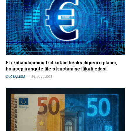
ELi rahandusministrid kiitsid heaks digieuro plaani,
hoiusepiirangute üle otsustamine lükati edasi
GLOBALISM
24. sept. 2025