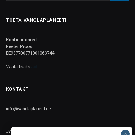
TOETA VANGLAPLANEETI
Konto andmed:
Peeter Proos
EE937700771001063744
Vaata lisaks
siit
KONTAKT
info@vanglaplaneet.ee
JÄLGI SOTSIAALMEEDIAS