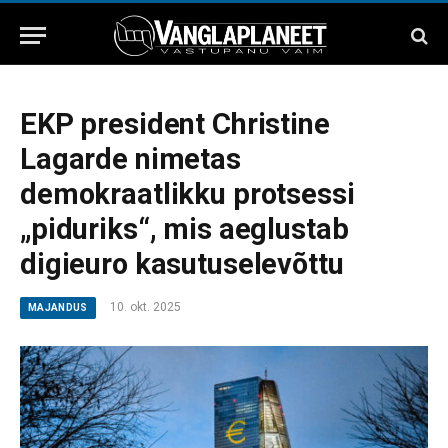
EKP president Christine
Lagarde nimetas
demokraatlikku protsessi
„piduriks“, mis aeglustab
digieuro kasutuselevõttu
10. okt. 2025
MAJANDUS