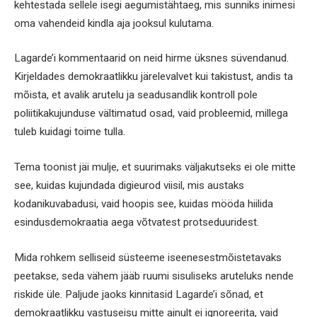
kehtestada sellele isegi aegumistähtaeg, mis sunniks inimesi
oma vahendeid kindla aja jooksul kulutama.
Lagarde’i kommentaarid on neid hirme üksnes süvendanud.
Kirjeldades demokraatlikku järelevalvet kui takistust, andis ta
mõista, et avalik arutelu ja seadusandlik kontroll pole
poliitikakujunduse vältimatud osad, vaid probleemid, millega
tuleb kuidagi toime tulla.
Tema toonist jäi mulje, et suurimaks väljakutseks ei ole mitte
see, kuidas kujundada digieurod viisil, mis austaks
kodanikuvabadusi, vaid hoopis see, kuidas mööda hiilida
esindusdemokraatia aega võtvatest protseduuridest.
Mida rohkem selliseid süsteeme iseenesestmõistetavaks
peetakse, seda vähem jääb ruumi sisuliseks aruteluks nende
riskide üle. Paljude jaoks kinnitasid Lagarde’i sõnad, et
demokraatlikku vastuseisu mitte ainult ei ignoreerita, vaid