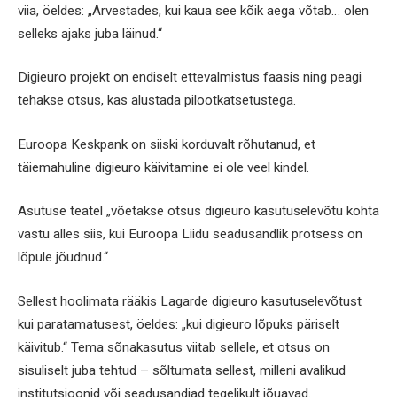
viia, öeldes: „Arvestades, kui kaua see kõik aega võtab… olen
selleks ajaks juba läinud.“
Digieuro projekt on endiselt ettevalmistus faasis ning peagi
tehakse otsus, kas alustada pilootkatsetustega.
Euroopa Keskpank on siiski korduvalt rõhutanud, et
täiemahuline digieuro käivitamine ei ole veel kindel.
Asutuse teatel „võetakse otsus digieuro kasutuselevõtu kohta
vastu alles siis, kui Euroopa Liidu seadusandlik protsess on
lõpule jõudnud.“
Sellest hoolimata rääkis Lagarde digieuro kasutuselevõtust
kui paratamatusest, öeldes: „kui digieuro lõpuks päriselt
käivitub.“ Tema sõnakasutus viitab sellele, et otsus on
sisuliselt juba tehtud – sõltumata sellest, milleni avalikud
institutsioonid või seadusandjad tegelikult jõuavad.