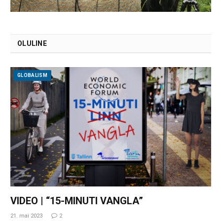
OLULINE
GLOBALISM
VIDEO | “15-MINUTI VANGLA”
21. mai 2023
2