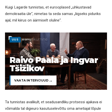
Kuigi Lagarde tunnistas, et eurooplased „uhkustavad
demokraatia üle“, nimetas ta seda samas „liigseks piduriks
ajal, mil kiirus on äärmiselt oluline“.
UUS
Raivo Paala ja Ingvar
Tšižikov
VAATA INTERVJUUD
Ta tunnistas avalikult, et seadusandliku protsessi ajakava ei
võimalda tal digieuro kasutuselevõttu oma ametiajal lõpule