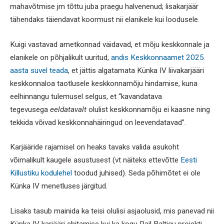
mahavõtmise jm tõttu juba praegu halvenenud; lisakarjäär
tähendaks täiendavat koormust nii elanikele kui loodusele.
Kuigi vastavad ametkonnad väidavad, et mõju keskkonnale ja
elanikele on põhjalikult uuritud,
andis Keskkonnaamet 2025.
aasta suvel teada
, et jättis algatamata Künka IV liivakarjääri
keskkonnaloa taotlusele keskkonnamõju hindamise, kuna
eelhinnangu tulemusel selgus, et “kavandatava
tegevusega
eeldatavalt
olulist keskkonnamõju ei kaasne ning
tekkida võivad keskkonnahäiringud on leevendatavad”.
Karjääride rajamisel on heaks tavaks valida asukoht
võimalikult kaugele asustusest (vt näiteks ettevõtte
Eesti
Killustiku kodulehel
toodud juhised). Seda põhimõtet ei ole
Künka IV menetluses järgitud.
Lisaks tasub mainida ka teisi olulisi asjaolusid, mis panevad nii