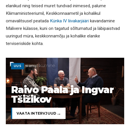
elanikud ning teised muret tundvad inimesed, palume
Kliimaministeeriumil, Keskkonnaametil ja kohalikul
omavalitsusel peatada
Künka IV liivakarjääri
kavandamine
Mälivere külasse, kuni on tagatud sõltumatud ja läbipaistvad
uuringud müra, keskkonnamõju ja kohalike elanike
terviseriskide kohta.
UUS
Raivo Paala ja Ingvar
Tšižikov
VAATA INTERVJUUD