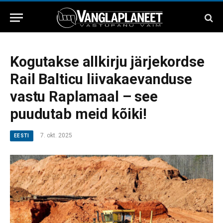
Kogutakse allkirju järjekordse
Rail Balticu liivakaevanduse
vastu Raplamaal – see
puudutab meid kõiki!
7. okt. 2025
EESTI