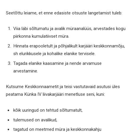
Seetõttu leiame, et enne edasiste otsuste langetamist tuleb:
Viia läbi sõltumatu ja avalik müraanalüüs, arvestades kogu
piirkonna kumulatiivset müra.
Hinnata erapooletult ja põhjalikult karjääri keskkonnamõju,
sh elurikkusele ja kohalike elanike tervisele.
Tagada elanike kaasamine ja nende arvamuse
arvestamine.
Kutsume Keskkonnaametit ja teisi vastutavaid asutusi üles
peatama Künka IV liivakarjääri menetluse seni, kuni:
kõik uuringud on tehtud sõltumatult,
tulemused on avalikud,
tagatud on meetmed müra ja keskkonnakahju