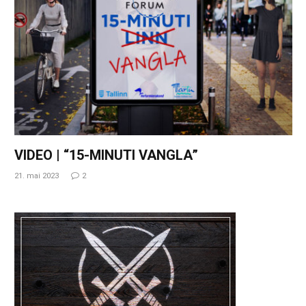
VIDEO | “15-MINUTI VANGLA”
21. mai 2023
2