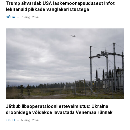
Trump ähvardab USA laskemoonapuudusest infot
lekitanuid pikkade vanglakaristustega
SÕDA
7. aug. 2026
Jätkub libaoperatsiooni ettevalmistus: Ukraina
droonidega võidakse lavastada Venemaa rünnak
EESTI
6. aug. 2026