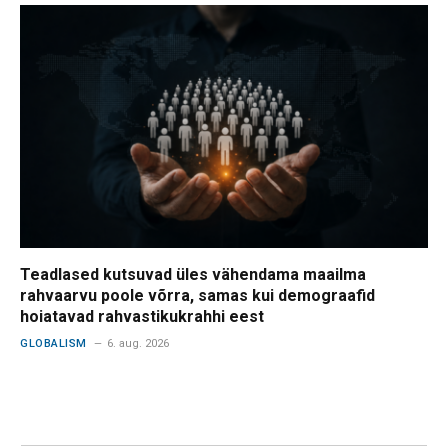
Teadlased kutsuvad üles vähendama maailma
rahvaarvu poole võrra, samas kui demograafid
hoiatavad rahvastikukrahhi eest
GLOBALISM
6. aug. 2026