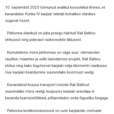
10. septembril 2025 toimunud avalikul koosolekul ilmnes, et
kavandatav Künka IV karjäär tekitab kohalikes elanikes
sügavat muret.
· Piirkonna elanikud on juba praegu häiritud Rail Balticu
ehitusest ning pidevast raskeveokite liiklusest.
· Kumulatiivne müra piirkonnas on väga suur: olemasolev
raudtee, maantee ja selle laiendamise projekt, Rail Balticu
ehitus ning kaks tegutsevat karjääri nelja kilomeetri raadiuses.
Uue karjääri lisandumine suurendaks koormust veelgi.
· Kavandatud kruusa transport mööda Rail Balticut
suurendaks müra veelgi, kusjuures karjääri arendaja ei
kavanda lisamüratõkkeid, põhjendades seda õigusliku lüngaga.
· Piirkonna keskkonnaseisund on uute karjääride, metsade