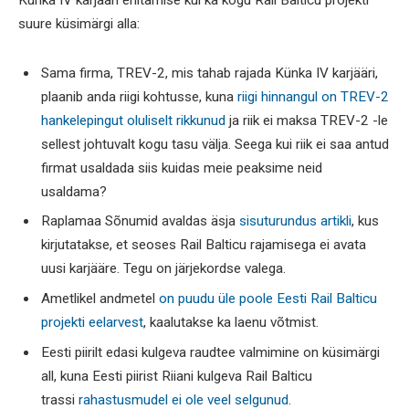
Künka IV karjääri ehitamise kui ka kogu Rail Balticu projekti
suure küsimärgi alla:
Sama firma, TREV-2, mis tahab rajada Künka IV karjääri,
plaanib anda riigi kohtusse, kuna
riigi hinnangul on TREV-2
hankelepingut oluliselt rikkunud
ja riik ei maksa TREV-2 -le
sellest johtuvalt kogu tasu välja. Seega kui riik ei saa antud
firmat usaldada siis kuidas meie peaksime neid
usaldama?
Raplamaa Sõnumid avaldas äsja
sisuturundus artikli
, kus
kirjutatakse, et seoses Rail Balticu rajamisega ei avata
uusi karjääre. Tegu on järjekordse valega.
Ametlikel andmetel
on puudu üle poole Eesti Rail Balticu
projekti eelarvest
, kaalutakse ka laenu võtmist.
Eesti piirilt edasi kulgeva raudtee valmimine on küsimärgi
all, kuna Eesti piirist Riiani kulgeva Rail Balticu
trassi
rahastusmudel ei ole veel selgunud
.