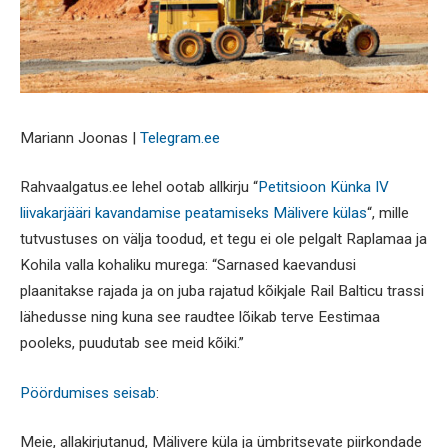
Mariann Joonas |
Telegram.ee
Rahvaalgatus.ee lehel ootab allkirju “
Petitsioon Künka IV
liivakarjääri kavandamise peatamiseks Mälivere külas
“, mille
tutvustuses on välja toodud, et tegu ei ole pelgalt Raplamaa ja
Kohila valla kohaliku murega: “Sarnased kaevandusi
plaanitakse rajada ja on juba rajatud kõikjale Rail Balticu trassi
lähedusse ning kuna see raudtee lõikab terve Eestimaa
pooleks, puudutab see meid kõiki.”
Pöördumises seisab
:
Meie, allakirjutanud, Mälivere küla ja ümbritsevate piirkondade