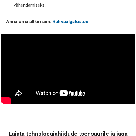
vähendamiseks.
Anna oma allkiri siin:
Rahvaalgatus.ee
Lajata tehnoloogiahiidude tsensuurile ja jaga