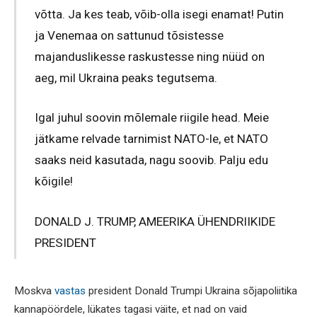
võtta. Ja kes teab, võib-olla isegi enamat! Putin
ja Venemaa on sattunud tõsistesse
majanduslikesse raskustesse ning nüüd on
aeg, mil Ukraina peaks tegutsema.
Igal juhul soovin mõlemale riigile head. Meie
jätkame relvade tarnimist NATO-le, et NATO
saaks neid kasutada, nagu soovib. Palju edu
kõigile!
DONALD J. TRUMP, AMEERIKA ÜHENDRIIKIDE
PRESIDENT
Moskva
vastas
president Donald Trumpi Ukraina sõjapoliitika
kannapöördele, lükates tagasi väite, et nad on vaid