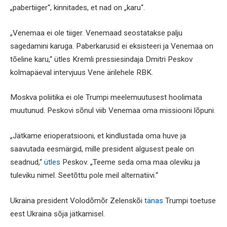
„pabertiiger“, kinnitades, et nad on „karu“.
„Venemaa ei ole tiiger. Venemaad seostatakse palju
sagedamini karuga. Paberkarusid ei eksisteeri ja Venemaa on
tõeline karu,“ ütles Kremli pressiesindaja Dmitri Peskov
kolmapäeval intervjuus Vene ärilehele RBK.
Moskva poliitika ei ole Trumpi meelemuutusest hoolimata
muutunud. Peskovi sõnul viib Venemaa oma missiooni lõpuni.
„Jätkame erioperatsiooni, et kindlustada oma huve ja
saavutada eesmärgid, mille president algusest peale on
seadnud,“
ütles
Peskov. „Teeme seda oma maa oleviku ja
tuleviku nimel. Seetõttu pole meil alternatiivi.“
Ukraina president Volodõmõr Zelenskõi
tänas
Trumpi toetuse
eest Ukraina sõja jätkamisel.