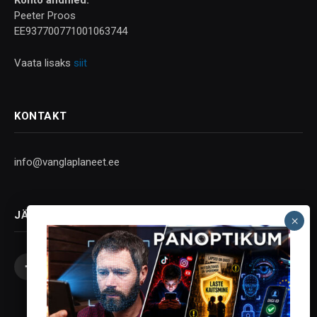
Konto andmed:
Peeter Proos
EE937700771001063744
Vaata lisaks
siit
KONTAKT
info@vanglaplaneet.ee
JÄLGI SOTSIAALMEEDIAS
Facebook
X
Instagram
YouTube
Telegram
(Twitter)