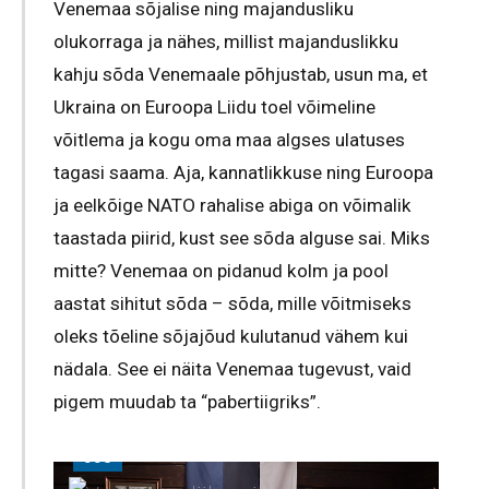
Venemaa sõjalise ning majandusliku
olukorraga ja nähes, millist majanduslikku
kahju sõda Venemaale põhjustab, usun ma, et
Ukraina on Euroopa Liidu toel võimeline
võitlema ja kogu oma maa algses ulatuses
tagasi saama. Aja, kannatlikkuse ning Euroopa
ja eelkõige NATO rahalise abiga on võimalik
taastada piirid, kust see sõda alguse sai. Miks
mitte? Venemaa on pidanud kolm ja pool
aastat sihitut sõda – sõda, mille võitmiseks
oleks tõeline sõjajõud kulutanud vähem kui
nädala. See ei näita Venemaa tugevust, vaid
pigem muudab ta “pabertiigriks”.
UUS