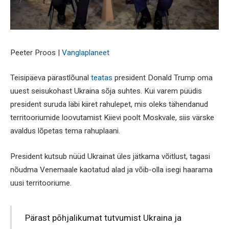
Peeter Proos |
Vanglaplaneet
Teisipäeva pärastlõunal
teatas
president Donald Trump oma
uuest seisukohast Ukraina sõja suhtes. Kui varem püüdis
president suruda läbi kiiret rahulepet, mis oleks tähendanud
territooriumide loovutamist Kiievi poolt Moskvale, siis värske
avaldus lõpetas tema rahuplaani.
President kutsub nüüd Ukrainat üles jätkama võitlust, tagasi
nõudma Venemaale kaotatud alad ja võib-olla isegi haarama
uusi territooriume.
Pärast põhjalikumat tutvumist Ukraina ja