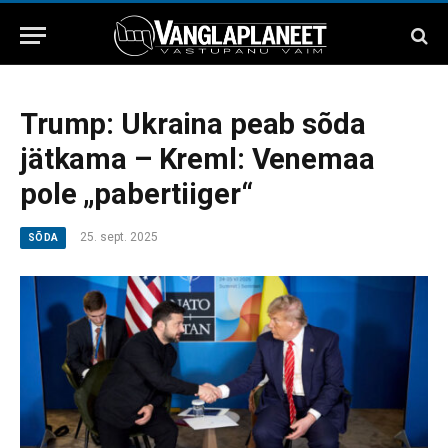
Trump: Ukraina peab sõda
jätkama – Kreml: Venemaa
pole „pabertiiger“
25. sept. 2025
SÕDA