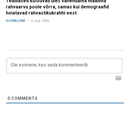
Teadlased kutsuvad üles vähendama maailma
rahvaarvu poole võrra, samas kui demograafid
hoiatavad rahvastikukrahhi eest
GLOBALISM
6. aug. 2026
0
COMMENTS