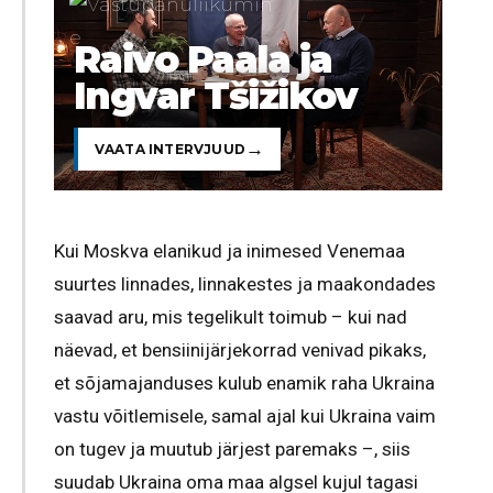
Raivo Paala ja
Ingvar Tšižikov
VAATA INTERVJUUD
Kui Moskva elanikud ja inimesed Venemaa
suurtes linnades, linnakestes ja maakondades
saavad aru, mis tegelikult toimub – kui nad
näevad, et bensiinijärjekorrad venivad pikaks,
et sõjamajanduses kulub enamik raha Ukraina
vastu võitlemisele, samal ajal kui Ukraina vaim
on tugev ja muutub järjest paremaks –, siis
suudab Ukraina oma maa algsel kujul tagasi