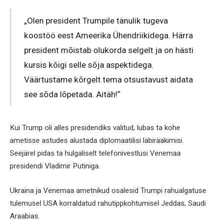
„Olen president Trumpile tänulik tugeva
koostöö eest Ameerika Ühendriikidega. Härra
president mõistab olukorda selgelt ja on hästi
kursis kõigi selle sõja aspektidega.
Väärtustame kõrgelt tema otsustavust aidata
see sõda lõpetada. Aitäh!“
Kui Trump oli alles presidendiks valitud, lubas ta kohe
ametisse astudes alustada diplomaatilisi läbirääkimisi.
Seejärel pidas ta hulgaliselt telefonivestlusi Venemaa
presidendi Vladimir Putiniga.
Ukraina ja Venemaa ametnikud osalesid Trumpi rahualgatuse
tulemusel USA korraldatud rahutippkohtumisel Jeddas, Saudi
Araabias.