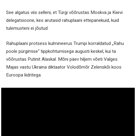
See algatus viis selleni, et Türgi võõrustas Moskva ja Kiievi
delegatsioone, kes arutasid rahuplaani ettepanekuid, kuid
tulemusteni ei jõutud.
Rahuplaani protsess kulmineerus Trumpi korraldatud „Rahu
poole pürgimise“ tippkohtumisega augusti keskel, kui ta
võõrustas Putinit Alaskal. Mõni päev hiljem võeti Valges
Majas vastu Ukraina diktaator Volodõmõr Zelenskõi koos
Euroopa liidritega.