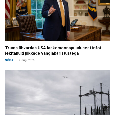
Trump ähvardab USA laskemoonapuudusest infot
lekitanuid pikkade vanglakaristustega
SÕDA
7. aug. 2026