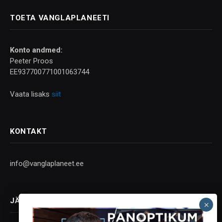
TOETA VANGLAPLANEETI
Konto andmed:
Peeter Proos
EE937700771001063744
Vaata lisaks
siit
KONTAKT
info@vanglaplaneet.ee
JÄLGI SOTSIAALMEEDIAS