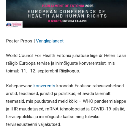
Peeter Proos |
Vanglaplaneet
World Council For Health Estonia juhatuse liige dr Helen Lasn
räägib Euroopa tervise ja inimõiguste konverentsist, mis
toimub 11.–12. septembril Riigikogus.
Kahepäevane
konverents
koondab Eestisse rahvusvahelised
arstid, teadlased, juristid ja poliitikud, et avada laiemalt
teemasid, mis puudutavad meid kõiki – WHO pandeemialeppe
ja IHR muudatused, mRNA tehnoloogiad ja COVID-19 süstid,
tervisepoliitika ja inimõiguste kaitse ning tuleviku
tervisesüsteemi väljakutsed.