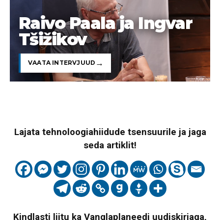
Raivo Paala ja Ingvar
Tšižikov
VAATA INTERVJUUD
Lajata tehnoloogiahiidude tsensuurile ja jaga
seda artiklit!
Kindlasti liitu ka Vanglaplaneedi uudiskirjaga,