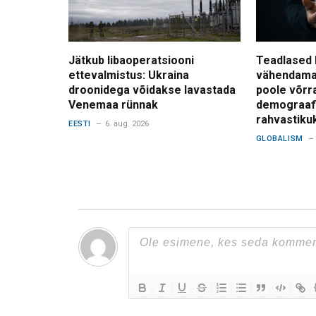
Jätkub libaoperatsiooni
Teadlased 
ettevalmistus: Ukraina
vähendama
droonidega võidakse lavastada
poole võrr
Venemaa rünnak
demograafi
rahvastiku
EESTI
6. aug. 2026
GLOBALISM