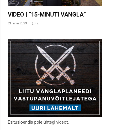
VIDEO | “15-MINUTI VANGLA”
21. mai 2023
2
Esitusloendis pole ühtegi videot.