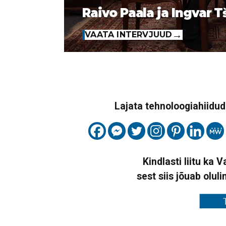
Raivo Paala ja Ingvar T
VAATA INTERVJUUD
Lajata tehnoloogiahiidude
Kindlasti liitu ka 
sest siis jõuab oluli