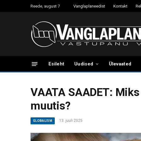
Reede, august 7
Vanglaplaneedist
Kontakt
Re
Esileht
Uudised
Ülevaated
VAATA SAADET: Miks 
muutis?
13. juuli 2025
GLOBALISM