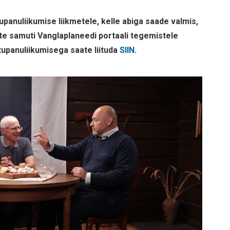
panuliikumise liikmetele, kelle abiga saade valmis,
ite samuti Vanglaplaneedi portaali tegemistele
stupanuliikumisega saate liituda
SIIN
.