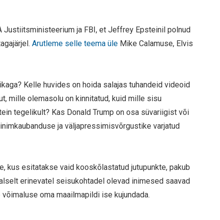
A Justiitsministeerium ja FBI, et Jeffrey Epsteinil polnud
agajärjel.
Arutleme selle teema üle
Mike Calamuse, Elvis
tikaga? Kelle huvides on hoida salajas tuhandeid videoid
t, mille olemasolu on kinnitatud, kuid mille sisu
tein tegelikult? Kas Donald Trump on osa süvariigist või
 inimkaubanduse ja väljapressimisvõrgustike varjatud
e, kus esitatakse vaid kooskõlastatud jutupunkte, pakub
aalselt erinevatel seisukohtadel olevad inimesed saavad
e võimaluse oma maailmapildi ise kujundada.