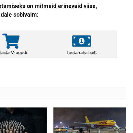
tamiseks on mitmeid erinevaid viise,
ndale sobivaim: