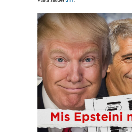
Vaata saadet
SIIT
.