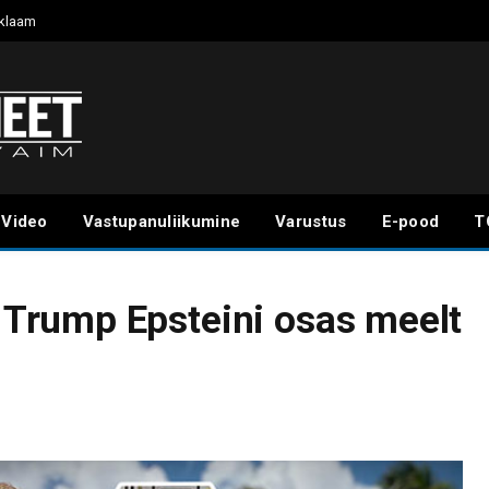
klaam
Video
Vastupanuliikumine
Varustus
E-pood
T
Trump Epsteini osas meelt