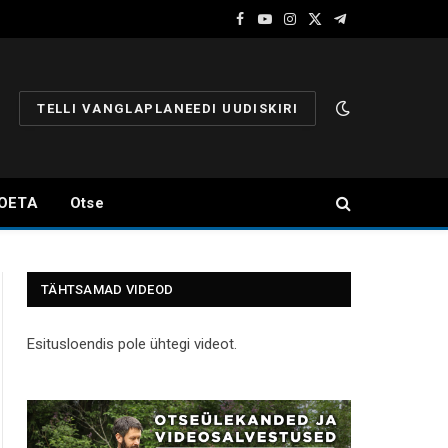
Facebook
YouTube
Instagram
X
Telegram
(Twitter)
TELLI VANGLAPLANEEDI UUDISKIRI
OETA
Otse
TÄHTSAMAD VIDEOD
Esitusloendis pole ühtegi videot.