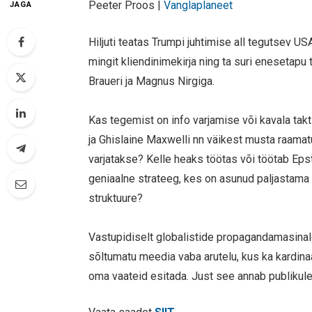
Peeter Proos |
Vanglaplaneet
JAGA
Hiljuti teatas Trumpi juhtimise all tegutsev US
mingit kliendinimekirja ning ta suri enesetapu t
Braueri ja Magnus Nirgiga.
Kas tegemist on info varjamise või kavala tak
ja Ghislaine Maxwelli nn väikest musta raamatu
varjatakse? Kelle heaks töötas või töötab Eps
geniaalne strateeg, kes on asunud paljastama
struktuure?
Vastupidiselt globalistide propagandamasinal
sõltumatu meedia vaba arutelu, kus ka kardin
oma vaateid esitada. Just see annab publikul