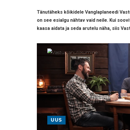
Tänutäheks kõikidele Vanglaplaneedi Vastu
on see esialgu nähtav vaid neile. Kui soov
kaasa aidata ja seda arutelu näha, siis Va
UUS