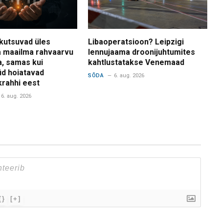
kutsuvad üles
Libaoperatsioon? Leipzigi
 maailma rahvaarvu
lennujaama droonijuhtumites
a, samas kui
kahtlustatakse Venemaad
d hoiatavad
SÕDA
6. aug. 2026
krahhi eest
6. aug. 2026
{}
[+]