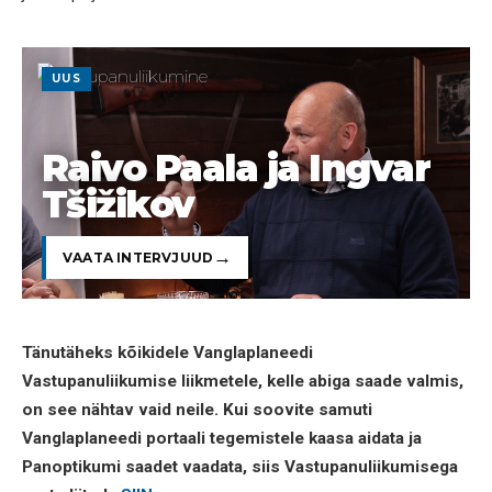
UUS
Raivo Paala ja Ingvar
Tšižikov
VAATA INTERVJUUD
Tänutäheks kõikidele Vanglaplaneedi
Vastupanuliikumise liikmetele, kelle abiga saade valmis,
on see nähtav vaid neile. Kui soovite samuti
Vanglaplaneedi portaali tegemistele kaasa aidata ja
Panoptikumi saadet vaadata, siis Vastupanuliikumisega