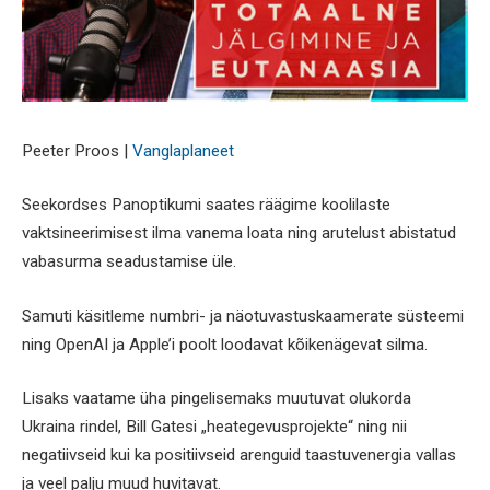
Peeter Proos |
Vanglaplaneet
Seekordses Panoptikumi saates räägime koolilaste
vaktsineerimisest ilma vanema loata ning arutelust abistatud
vabasurma seadustamise üle.
Samuti käsitleme numbri- ja näotuvastuskaamerate süsteemi
ning OpenAI ja Apple’i poolt loodavat kõikenägevat silma.
Lisaks vaatame üha pingelisemaks muutuvat olukorda
Ukraina rindel, Bill Gatesi „heategevusprojekte“ ning nii
negatiivseid kui ka positiivseid arenguid taastuvenergia vallas
ja veel palju muud huvitavat.