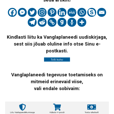
seda artiklit!
Kindlasti liitu ka Vanglaplaneedi uudiskirjaga,
sest siis jõuab oluline info otse Sinu e-
postkasti.
Vanglaplaneedi tegevuse toetamiseks on
mitmeid erinevaid viise,
vali endale sobivaim: