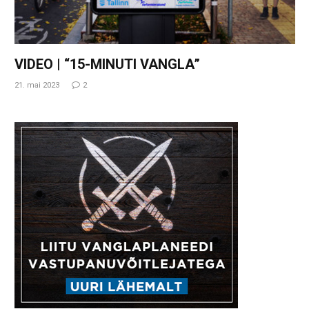
VIDEO | “15-MINUTI VANGLA”
21. mai 2023
2