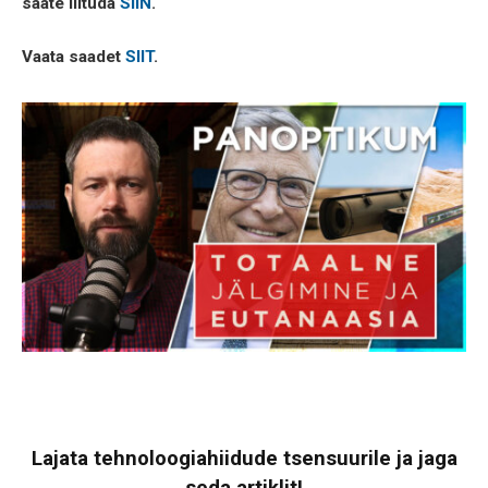
saate liituda
SIIN
.
Vaata saadet
SIIT
.
Lajata tehnoloogiahiidude tsensuurile ja jaga