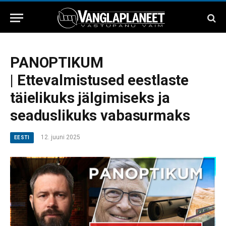
PANOPTIKUM
| Ettevalmistused eestlaste
täielikuks jälgimiseks ja
seaduslikuks vabasurmaks
12. juuni 2025
EESTI