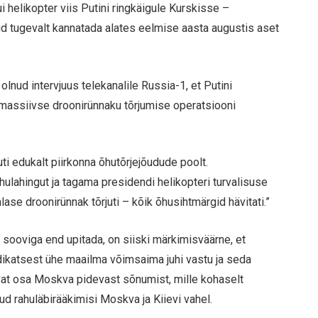
ui helikopter viis Putini ringkäigule Kurskisse –
d tugevalt kannatada alates eelmise aasta augustis aset
lnud intervjuus telekanalile Russia-1, et Putini
 massiivse droonirünnaku tõrjumise operatsiooni
uti edukalt piirkonna õhutõrjejõudude poolt.
lahingut ja tagama presidendi helikopteri turvalisuse
lase droonirünnak tõrjuti – kõik õhusihtmärgid hävitati.”
 sooviga end upitada, on siiski märkimisväärne, et
dikatsest ühe maailma võimsaima juhi vastu ja seda
vat osa Moskva pidevast sõnumist, mille kohaselt
d rahuläbirääkimisi Moskva ja Kiievi vahel.