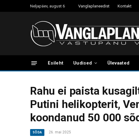
Neljapäev, august 6
Vanglaplaneedist
Kontakt
Esileht
Uudised
Ülevaated
Rahu ei paista kusagil
Putini helikopterit, V
koondanud 50 000 sõd
26. mai 2025
SÕDA