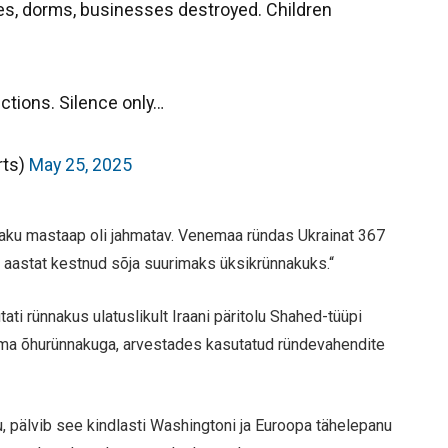
s, dorms, businesses destroyed. Children
nctions. Silence only…
ts)
May 25, 2025
naku mastaap oli jahmatav. Venemaa ründas Ukrainat 367
m aastat kestnud sõja suurimaks üksikrünnakuks.“
tati rünnakus ulatuslikult Iraani päritolu Shahed-tüüpi
ema õhurünnakuga, arvestades kasutatud ründevahendite
u, pälvib see kindlasti Washingtoni ja Euroopa tähelepanu