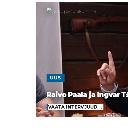
UUS
Raivo Paala ja Ingvar T
VAATA INTERVJUUD