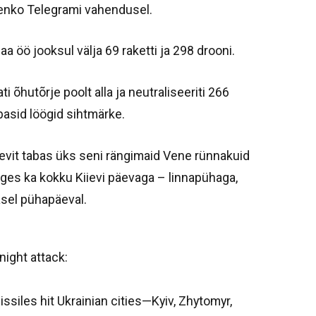
menko Telegrami vahendusel.
a öö jooksul välja 69 raketti ja 298 drooni.
ati õhutõrje poolt alla ja neutraliseeriti 266
basid löögid sihtmärke.
ievit tabas üks seni rängimaid Vene rünnakuid
ges ka kokku Kiievi päevaga – linnapühaga,
asel pühapäeval.
night attack:
siles hit Ukrainian cities—Kyiv, Zhytomyr,