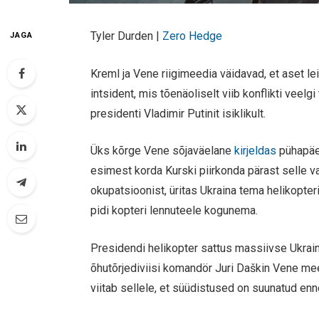
Tyler Durden |
Zero Hedge
JAGA
Kreml ja Vene riigimeedia väidavad, et aset le
intsident, mis tõenäoliselt viib konflikti veel
presidenti Vladimir Putinit isiklikult.
Üks kõrge Vene sõjaväelane
kirjeldas
pühapäe
esimest korda Kurski piirkonda pärast selle 
okupatsioonist, üritas Ukraina tema helikopteri
pidi kopteri lennuteele kogunema.
Presidendi helikopter sattus massiivse Ukrain
õhutõrjediviisi komandör Juri Daškin Vene me
viitab sellele, et süüdistused on suunatud en