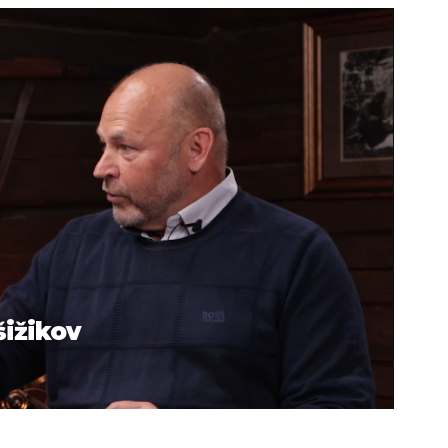
šižikov