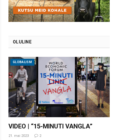
OLULINE
GLOBALISM
VIDEO | “15-MINUTI VANGLA”
21. mai 2023
2