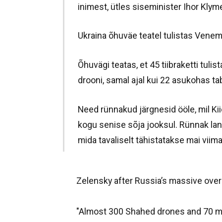
inimest, ütles siseminister Ihor Kly
Ukraina õhuväe teatel tulistas Venema
Õhuvägi teatas, et 45 tiibraketti tulist
drooni, samal ajal kui 22 asukohas ta
Need rünnakud järgnesid ööle, mil Ki
kogu senise sõja jooksul. Rünnak lan
mida tavaliselt tähistatakse mai viim
Zelensky after Russia’s massive over
"Almost 300 Shahed drones and 70 mis