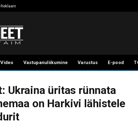
Reklaam
Video
Vastupanuliikumine
Varustus
E-pood
T
t: Ukraina üritas rünnata
enemaa on Harkivi lähistele
urit