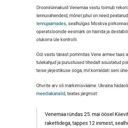
Droonirünnakuid Venemaa vastu toimub rekord
lennuvahendeid, mõnel juhul on need peatanud
lennujaamades
, sealhulgas Moskva piirkonna
operatsioonide eesmärk on häirida ja destabil
olukorra üle kontrolli.
Ööl vastu tänast pommitas Vene armee taas aga
tulekahjud ja purustused tihedalt asustatud pii
teise järjestikuse ööga, mil korraldati seni üh
Ohvrite arv oli märkimisväärne. Ukraina hädaol
meediakanalid
, teatas järgmist:
Venemaa ründas 25. mai öösel Kiievit 
rakettidega, tappes 12 inimest, seal