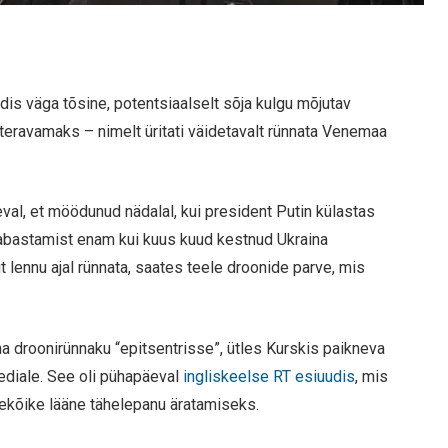
idis väga tõsine, potentsiaalselt sõja kulgu mõjutav
gi teravamaks – nimelt üritati väidetavalt rünnata Venemaa
val, et möödunud nädalal, kui president Putin külastas
vabastamist enam kui kuus kuud kestnud Ukraina
t lennu ajal rünnata, saates teele droonide parve, mis
a droonirünnaku “epitsentrisse”, ütles Kurskis paikneva
ediale. See oli pühapäeval
ingliskeelse RT esiuudis
, mis
nekõike lääne tähelepanu äratamiseks.