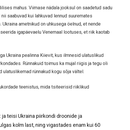
ilises mahus. Viimase nädala jooksul on saadetud sadu
 nii saabuvad kui lahkuvad lennud suuremates
s. Ukraina ametnikud on uhkusega öelnud, et nende
iseerida igapäevaelu Venemaal lootuses, et riik kaotab
 Ukraina pealinna Kiievit, kus ilmnesid ulatuslikud
rkondades. Rünnakuid toimus ka mujal riigis ja tegu oli
ed ulatuslikemad rünnakud kogu sõja vältel.
ukordade teenistus, mida tsiteerisid riiklikud
ja teisi Ukraina piirkondi droonide ja
hulgas kolm last, ning vigastades enam kui 60