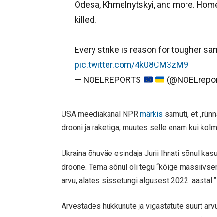
Odesa, Khmelnytskyi, and more. Home
killed.
Every strike is reason for tougher sa
pic.twitter.com/4k08CM3zM9
— NOELREPORTS
(@NOELrepor
USA meediakanal NPR
märkis
samuti, et „rün
drooni ja raketiga, muutes selle enam kui kol
Ukraina õhuväe esindaja Jurii Ihnati sõnul kasu
droone. Tema sõnul oli tegu “kõige massiivs
arvu, alates sissetungi algusest 2022. aastal.”
Arvestades hukkunute ja vigastatute suurt arv