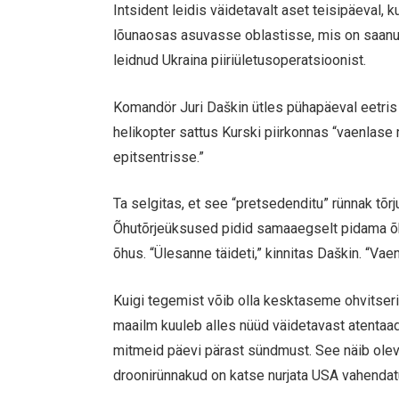
Intsident leidis väidetavalt aset teisipäeval, k
lõunaosas asuvasse oblastisse, mis on saanu
leidnud Ukraina piiriületusoperatsioonist.
Komandör Juri Daškin ütles pühapäeval eetris o
helikopter sattus Kurski piirkonnas “vaenlase
epitsentrisse.”
Ta selgitas, et see “pretsedenditu” rünnak tõrj
Õhutõrjeüksused pidid samaaegselt pidama õhu
õhus. “Ülesanne täideti,” kinnitas Daškin. “Vaen
Kuigi tegemist võib olla kesktaseme ohvitseri
maailm kuuleb alles nüüd väidetavast atentaa
mitmeid päevi pärast sündmust. See näib ole
droonirünnakud on katse nurjata USA vahendatu