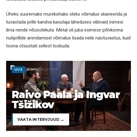
Üheks suuremaks murekohaks oleks võimalus skaneerida ja
tuvastada prille kandva kasutaja läheduses viibivaid inimesi
ilma nende nõusolekuta. Metal oli juba esimese põlvkonna
nutiprillide arendamisel võimalus lisada neile näotuvastus, kuid
toona otsustati sellest loobuda.
UUS
Raivo Paala ja Ingvar
Tšižikov
VAATA INTERVJUUD