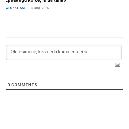
„peaaegu kõike, mida tahab”
GLOBALISM
3. aug. 2026
0
COMMENTS