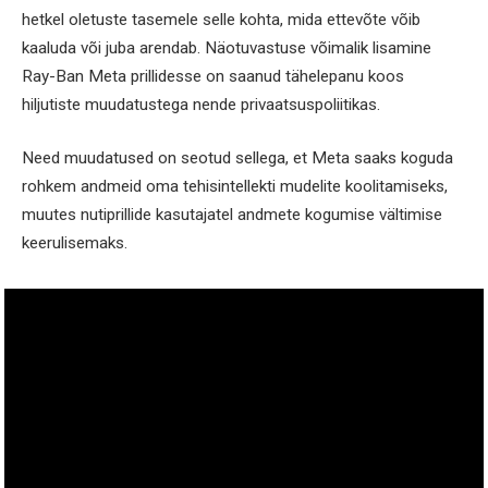
hetkel oletuste tasemele selle kohta, mida ettevõte võib
kaaluda või juba arendab. Näotuvastuse võimalik lisamine
Ray-Ban Meta prillidesse on saanud tähelepanu koos
hiljutiste muudatustega nende privaatsuspoliitikas.
Need muudatused on seotud sellega, et Meta saaks koguda
rohkem andmeid oma tehisintellekti mudelite koolitamiseks,
muutes nutiprillide kasutajatel andmete kogumise vältimise
keerulisemaks.