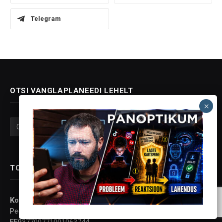
Telegram
OTSI VANGLAPLANEEDI LEHELT
TOETA VANGLAPLANEETI
Konto andmed:
Peeter Proos
EE937700771001063744