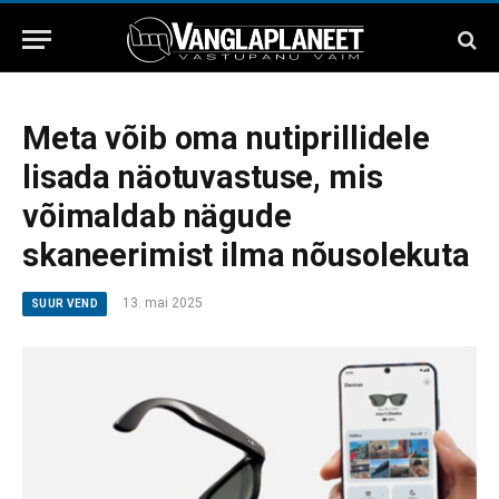
Meta võib oma nutiprillidele
lisada näotuvastuse, mis
võimaldab nägude
skaneerimist ilma nõusolekuta
13. mai 2025
SUUR VEND