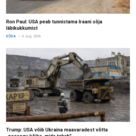
Ron Paul: USA peab tunnistama Iraani sõja
läbikukkumist
SÕDA
4. aug. 2026
Trump: USA võib Ukraina maavaradest võtta