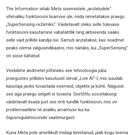
The Information viitab Meta sisemistele „aruteludele“
võimaliku funktsiooni lisamise üle, mida nimetatakse praegu
„SuperSensing-režiimiks“. Väidetavalt oleks selle tulevase
funktsiooni kasutamine vabatahtlik ning aktiveerida saaks
selle vaid prillide kandja ise. Samuti arutatakse, kas seadmel
peaks olema valgusindikaator, mis näitaks, kui „SuperSensing“
on sisse lülitatud.
Veebilehe andmetel põhineks see tehnoloogia juba
praegustes prillides kasutusel oleval „Live AI“-l, mis suudab
kasutaja jaoks tuvastada esemeid, objekte ja kohti. Nägusid
see aga praegu selgelt ei tuvasta. Seetõttu soovitaksegi
väidetavalt lisada just see eriti tundlik funktsioon, mis on
problemaatiline nii avaliku arvamuse kui ka
õigusregulatsioonide vaatenurgast.
Kuna Meta pole ametlikult midagi kinnitanud, jääb kogu teema