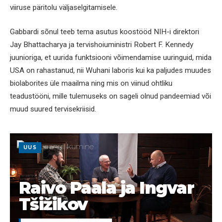
viiruse päritolu väljaselgitamisele.
Gabbardi sõnul teeb tema asutus koostööd NIH-i direktori
Jay Bhattacharya ja tervishoiuministri Robert F. Kennedy
juunioriga, et uurida funktsiooni võimendamise uuringuid, mida
USA on rahastanud, nii Wuhani laboris kui ka paljudes muudes
biolaborites üle maailma ning mis on viinud ohtliku
teadustööni, mille tulemuseks on sageli olnud pandeemiad või
muud suured tervisekriisid.
UUS
Raivo Paala ja Ingvar
Tšižikov