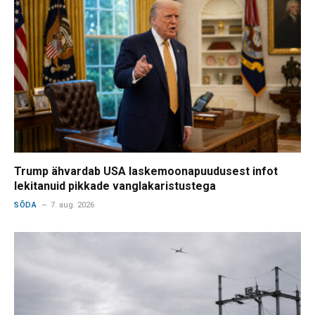
Trump ähvardab USA laskemoonapuudusest infot
lekitanuid pikkade vanglakaristustega
SÕDA
7. aug. 2026