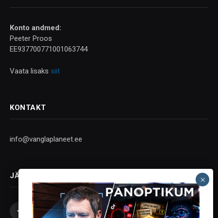
Konto andmed:
Peeter Proos
EE937700771001063744
Vaata lisaks
siit
KONTAKT
info@vanglaplaneet.ee
JÄLGI SOTSIAALMEEDIAS
Facebook
X
Instagram
YouTube
Telegram