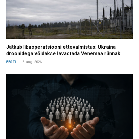
Jätkub libaoperatsiooni ettevalmistus: Ukraina
droonidega võidakse lavastada Venemaa rünnak
EESTI
6. aug. 2026