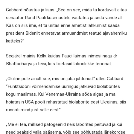
Gabbard nõustus ja lisas: „See on see, mida ta korduvalt eitas
senaator Rand Pauli küsimustele vastates ja seda vande all.
Kas on siis ime, et ta üritas enne ametist lahkumist saada
president Bidenilt ennetavat armuandmist teatud ajavahemiku
katteks?”
Seejärel mainis Kelly, kuidas Fauci laimas inimesi nagu dr
Bhattacharya ja teisi, kes toetasid laborilekke teooriat.
„Oluline pole ainult see, mis on juba juhtunud,“ ütles Gabbard.
“Funktsiooni võimendamise uuringud jätkuvad biolaborites
kogu maailmas. Kui Venemaa-Ukraina sõda algas ja ma
hoiatasin USA poolt rahastatud biolaborite eest Ukrainas, siis
rünnati mind just selle eest.”
„Me ei tea, millised patogeenid neis laborites peituvad ja kui
need peaksid valla pääsema, võib see põhjustada järjekordse