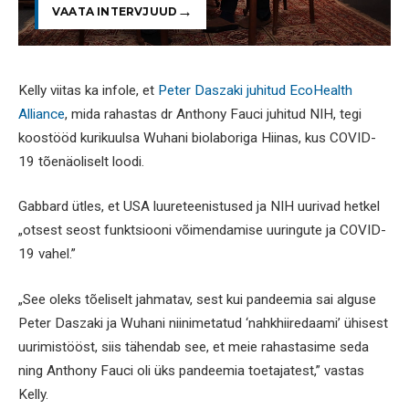
VAATA INTERVJUUD
Kelly viitas ka infole, et
Peter Daszaki juhitud EcoHealth
Alliance
, mida rahastas dr Anthony Fauci juhitud NIH, tegi
koostööd kurikuulsa Wuhani biolaboriga Hiinas, kus COVID-
19 tõenäoliselt loodi.
Gabbard ütles, et USA luureteenistused ja NIH uurivad hetkel
„otsest seost funktsiooni võimendamise uuringute ja COVID-
19 vahel.”
„See oleks tõeliselt jahmatav, sest kui pandeemia sai alguse
Peter Daszaki ja Wuhani niinimetatud ‘nahkhiiredaami’ ühisest
uurimistööst, siis tähendab see, et meie rahastasime seda
ning Anthony Fauci oli üks pandeemia toetajatest,” vastas
Kelly.