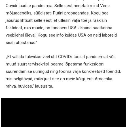
Covidi-laadse pandeemia. Selle eest nimetati mind Vene
mõjuagendiks, süüdistati Putini propagandas. Kogu see
jaburus lihtsalt selle eest, et ütlesin välja tõe ja rääkisin
faktidest, mis muide, on tänaseni USA Ukraina saatkonna
veebilehel üleval. Kogu see info kuidas USA on neid laboreid
seal rahastanud.”
„Et vältida tulevikus veel üht COVIDi-taolist pandeemiat või
muud suurt tervisekriisi, peame lõpetama funktsiooni
suurendamise uuringud ning tooma välja konkreetsed tõendid,
mis selgitavad, miks just see on meie kõigi, eriti Ameerika
rahva, huvides,” lausus ta.