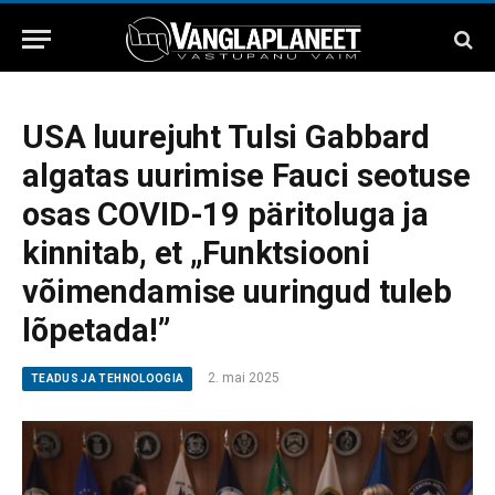
USA luurejuht Tulsi Gabbard
algatas uurimise Fauci seotuse
osas COVID-19 päritoluga ja
kinnitab, et „Funktsiooni
võimendamise uuringud tuleb
lõpetada!”
2. mai 2025
TEADUS JA TEHNOLOOGIA