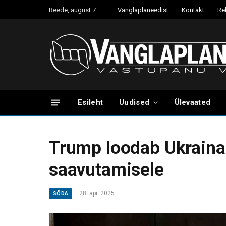
Reede, august 7
Vanglaplaneedist
Kontakt
Re
Esileht
Uudised
Ülevaated
Trump loodab Ukraina
saavutamisele
28. apr. 2025
SÕDA