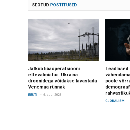
SEOTUD
POSTITUSED
Jätkub libaoperatsiooni
Teadlased 
ettevalmistus: Ukraina
vähendama
droonidega võidakse lavastada
poole võrr
Venemaa rünnak
demograafi
rahvastiku
EESTI
6. aug. 2026
GLOBALISM