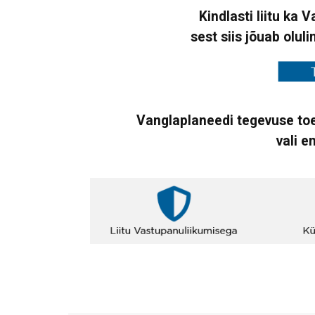
Kindlasti liitu ka 
sest siis jõuab oluli
Vanglaplaneedi tegevuse toe
vali e