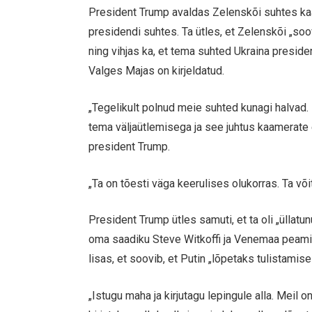
President Trump avaldas Zelenskõi suhtes ka
presidendi suhtes. Ta ütles, et Zelenskõi „soo
ning vihjas ka, et tema suhted Ukraina preside
Valges Majas on kirjeldatud.
„Tegelikult polnud meie suhted kunagi halvad.
tema väljaütlemisega ja see juhtus kaamerate 
president Trump.
„Ta on tõesti väga keerulises olukorras. Ta või
President Trump ütles samuti, et ta oli „üllat
oma saadiku Steve Witkoffi ja Venemaa peamini
lisas, et soovib, et Putin „lõpetaks tulistamise
„Istugu maha ja kirjutagu lepingule alla. Meil 