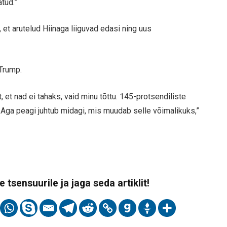
atud.”
 et arutelud Hiinaga liiguvad edasi ning uus
 Trump.
 et nad ei tahaks, vaid minu tõttu. 145-protsendiliste
. Aga peagi juhtub midagi, mis muudab selle võimalikuks,”
 tsensuurile ja jaga seda artiklit!