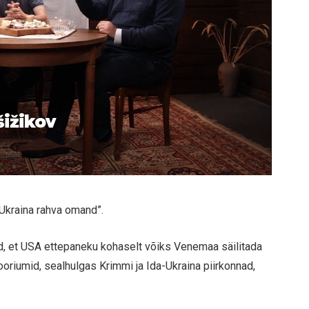
šižikov
„Ukraina rahva omand”.
id, et USA ettepaneku kohaselt võiks Venemaa säilitada
tooriumid, sealhulgas Krimmi ja Ida-Ukraina piirkonnad,