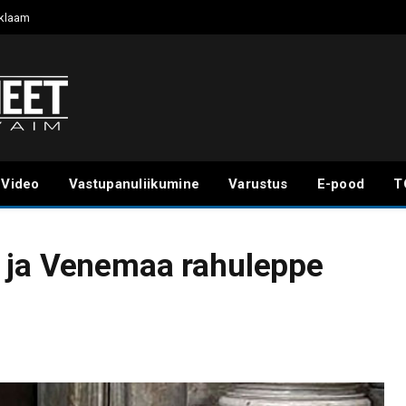
klaam
Video
Vastupanuliikumine
Varustus
E-pood
T
 ja Venemaa rahuleppe