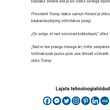
kirjutaks sellele alla ja asi oleks sellega lõpet
President Trump rääkis samuti Hiinast ja ütles,
kaubandusleping sõlmitakse peagi.
„On selge, et nad soovivad kokkulepet,” ütles
„Nad ei tee praegu meiega äri, mitte seepärast,
tollimaksude juures pole see lihtsalt võimalik
ütles Trump.
Lajata tehnoloogiahiidude