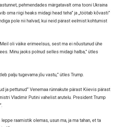
astunnet, pehmendades märgatavalt oma tooni Ukraina
vib oma riigi heaks midagi head teha” ja „töötab kõvasti”
ndiga pole nii halvad, kui neid pärast eelmist kohtumist
 Meil oli väike erimeelsus, sest ma ei nõustunud ühe
ees. Minu jaoks polnud selles midagi halba,” ütles
tleb palju tugevama jõu vastu,” ütles Trump.
unud ja pettunud” Venemaa rünnakute pärast Kiievis pärast
stri Vladimir Putini vahelist arutelu. President Trump
”.
on leppe raamistik olemas, usun ma, ja ma tahan, et ta