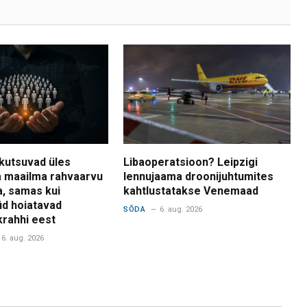
kutsuvad üles
Libaoperatsioon? Leipzigi
 maailma rahvaarvu
lennujaama droonijuhtumites
a, samas kui
kahtlustatakse Venemaad
d hoiatavad
SÕDA
6. aug. 2026
krahhi eest
6. aug. 2026