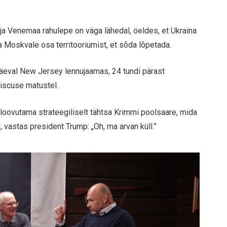
a ja Venemaa rahulepe on väga lähedal, öeldes, et Ukraina
 Moskvale osa territooriumist, et sõda lõpetada.
äeval New Jersey lennujaamas, 24 tundi pärast
iscuse matustel.
s loovutama strateegiliselt tähtsa Krimmi poolsaare, mida
vastas president Trump: „Oh, ma arvan küll.”