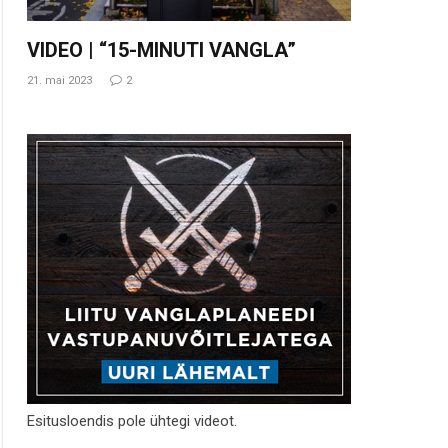
VIDEO | “15-MINUTI VANGLA”
21. mai 2023
2
Esitusloendis pole ühtegi videot.