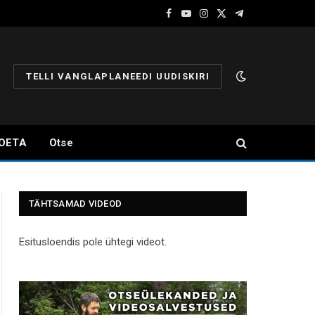
Facebook
YouTube
Instagram
X
Telegram
(Twitter)
TELLI VANGLAPLANEEDI UUDISKIRI
OETA
Otse
TÄHTSAMAD VIDEOD
Esitusloendis pole ühtegi videot.