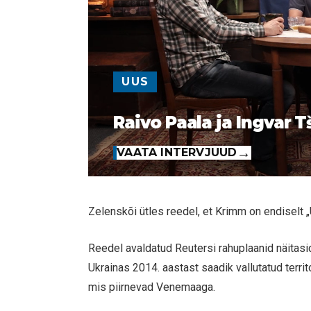
UUS
Raivo Paala ja Ingvar T
VAATA INTERVJUUD
Zelenskõi ütles reedel, et Krimm on endiselt 
Reedel avaldatud Reutersi rahuplaanid näitas
Ukrainas 2014. aastast saadik vallutatud terri
mis piirnevad Venemaaga.