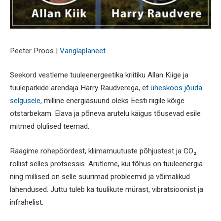
Peeter Proos |
Vanglaplaneet
Seekord vestleme tuuleenergeetika kriitiku Allan Kiige ja
tuuleparkide arendaja Harry Raudverega, et
üheskoos jõuda
selgusele
, milline energiasuund oleks Eesti riigile kõige
otstarbekam. Elava ja põneva arutelu käigus tõusevad esile
mitmed olulised teemad.
Räägime rohepöördest, kliimamuutuste põhjustest ja CO₂
rollist selles protsessis. Arutleme, kui tõhus on tuuleenergia
ning millised on selle suurimad probleemid ja võimalikud
lahendused. Juttu tuleb ka tuulikute mürast, vibratsioonist ja
infrahelist.