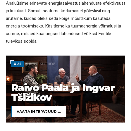
Analüüsime erinevate energiasalvestuslahenduste efektiivsust
ja kulukust. Samuti peatume kodumaisel põlevkivil ning
arutame, kuidas oleks seda kõige mõistlikum kasutada
energia tootmiseks. Käsitleme ka tuumaenergia võimalusi ja
uurime, millised kaasaegsed lahendused võiksid Eestile
tulevikus sobida.
UUS
Raivo Paala ja Ingvar
Tšižikov
VAATA INTERVJUUD