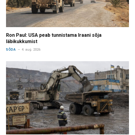
Ron Paul: USA peab tunnistama Iraani sõja
läbikukkumist
SÕDA
4. aug. 2026