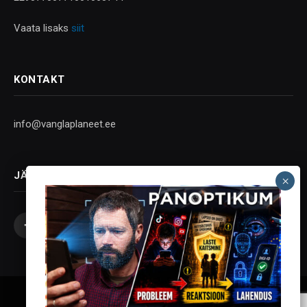
Vaata lisaks
siit
KONTAKT
info@vanglaplaneet.ee
JÄLGI SOTSIAALMEEDIAS
Facebook
X
Instagram
YouTube
Telegram
(Twitter)