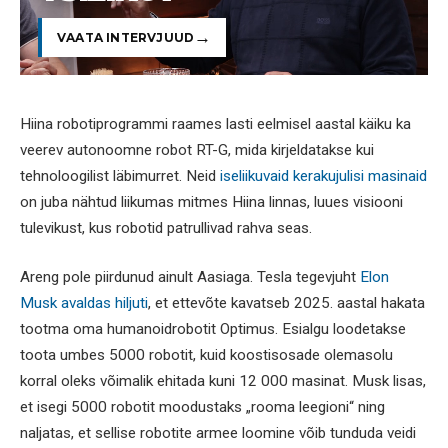
VAATA INTERVJUUD
Hiina robotiprogrammi raames lasti eelmisel aastal käiku ka
veerev autonoomne robot RT-G, mida kirjeldatakse kui
tehnoloogilist läbimurret. Neid
iseliikuvaid kerakujulisi masinaid
on juba nähtud liikumas mitmes Hiina linnas, luues visiooni
tulevikust, kus robotid patrullivad rahva seas.
Areng pole piirdunud ainult Aasiaga. Tesla tegevjuht
Elon
Musk avaldas hiljuti
, et ettevõte kavatseb 2025. aastal hakata
tootma oma humanoidrobotit Optimus. Esialgu loodetakse
toota umbes 5000 robotit, kuid koostisosade olemasolu
korral oleks võimalik ehitada kuni 12 000 masinat. Musk lisas,
et isegi 5000 robotit moodustaks „rooma leegioni“ ning
naljatas, et sellise robotite armee loomine võib tunduda veidi