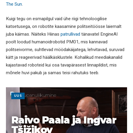
The Sun
.
Kuigi tegu on esmapilgul vaid ühe riigi tehnoloogilise
katsetusega, on robotite kaasamine politseitöösse laiemalt
juba käimas. Näiteks Hiinas
patrullivad
tänavatel EngineAI
poolt loodud humanoidrobotid PM01, mis kannavad
politseivorme, suhtlevad möödakäijatega, lehvitavad, suruvad
kätt ja reageerivad häälkäsklustele. Kohalikud meediakanalid
kajastavad roboteid kui osa tavapärasest linnapildist, mis
mõnele huvi pakub ja samas teisi rahutuks teeb.
UUS
Raivo Paala ja Ingvar
Tšižikov