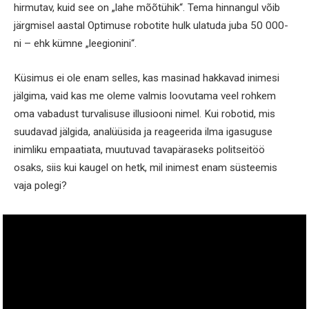
hirmutav, kuid see on „lahe mõõtühik“. Tema hinnangul võib
järgmisel aastal Optimuse robotite hulk ulatuda juba 50 000-
ni – ehk kümne „leegionini“.
Küsimus ei ole enam selles, kas masinad hakkavad inimesi
jälgima, vaid kas me oleme valmis loovutama veel rohkem
oma vabadust turvalisuse illusiooni nimel. Kui robotid, mis
suudavad jälgida, analüüsida ja reageerida ilma igasuguse
inimliku empaatiata, muutuvad tavapäraseks politseitöö
osaks, siis kui kaugel on hetk, mil inimest enam süsteemis
vaja polegi?