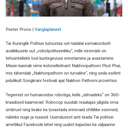
Peeter Proos |
Vanglaplaneet
Tai Kuninglik Politsei tutvustas sel nädalal esmakordselt
avalikkusele uut „robotpolitseinikku“, mille eesmärk on
tehisintellekti toel kuritegevuse ennetamine ja avastamine.
Masin kannab nime kolonelleitnant Nakhonpathom Plod Phai,
mis tähendab „Nakhonpathom on turvaline“, ning seda esitleti
pidulikult Songkrani festivali ajal Nakhon Pathomi provintsis.
Tegemist on humanoidse robotiga, kelle „silmadeks“ on 360-
kraadised kaamerad. Robocop suudab reaalajas jälgida oma
ümbrust ning lisaks ka tuvastada erinevaid ohtlikke esemeid,
näiteks nuge ja nuiasid. Uuendusest anti teada Tai politsei
ametlikul Facebooki lehel ning uudist kajastas ka väljaanne