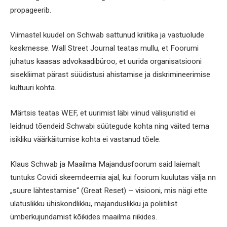
propageerib.
Viimastel kuudel on Schwab sattunud kriitika ja vastuolude
keskmesse. Wall Street Journal teatas mullu, et Foorumi
juhatus kaasas advokaadibüroo, et uurida organisatsiooni
sisekliimat pärast süüdistusi ahistamise ja diskrimineerimise
kultuuri kohta.
Märtsis teatas WEF, et uurimist läbi viinud välisjuristid ei
leidnud tõendeid Schwabi süütegude kohta ning väited tema
isikliku väärkäitumise kohta ei vastanud tõele.
Klaus Schwab ja Maailma Majandusfoorum said laiemalt
tuntuks Covidi skeemdeemia ajal, kui foorum kuulutas välja nn
„suure lähtestamise“ (Great Reset) – visiooni, mis nägi ette
ulatuslikku ühiskondlikku, majanduslikku ja poliitilist
ümberkujundamist kõikides maailma riikides.