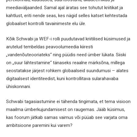
meediaväljaanded. Samal ajal äratas see tohutut kriitikat ja
kahtlust, eriti nende seas, kes nägid selles katset kehtestada
globaalset kontrolli tavainimeste elu üle.
Kõik Schwabi ja WEF-i rolli puudutavad kriitilised küsimused ja
arutelud tembeldas peavoolumeedia kiiresti
„vandenõuteooriateks“ ning püüdis need ümber lükata. Siiski
on „suur lähtestamine“ tänaseks reaalne märksõna, millega
seostatakse järjest rohkem globaalseid suundumusi – alates
digitaalsest identiteedist, kuni kontrollitava sularahavaba
ühiskonnani.
Schwabi tagasiastumine ei tähenda tingimata, et tema visioon
maailma ümberkujundamisest on raugemas. Jääb küsimus,
kas foorum jätkab samas vaimus või püüab see varjata oma
ambitsioone paremini kui varem?