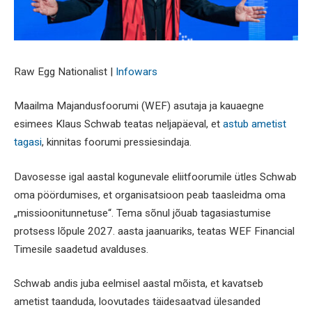
Raw Egg Nationalist |
Infowars
Maailma Majandusfoorumi (WEF) asutaja ja kauaegne
esimees Klaus Schwab teatas neljapäeval, et
astub ametist
tagasi
, kinnitas foorumi pressiesindaja.
Davosesse igal aastal kogunevale eliitfoorumile ütles Schwab
oma pöördumises, et organisatsioon peab taasleidma oma
„missioonitunnetuse“. Tema sõnul jõuab tagasiastumise
protsess lõpule 2027. aasta jaanuariks, teatas WEF Financial
Timesile saadetud avalduses.
Schwab andis juba eelmisel aastal mõista, et kavatseb
ametist taanduda, loovutades täidesaatvad ülesanded