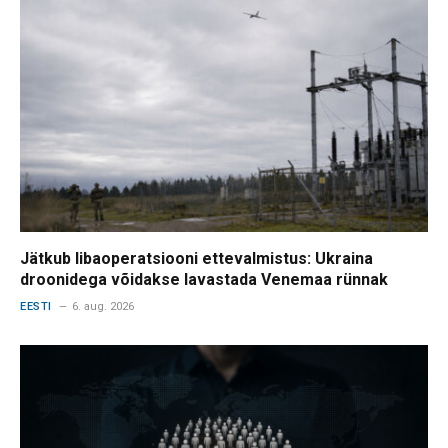
Jätkub libaoperatsiooni ettevalmistus: Ukraina
droonidega võidakse lavastada Venemaa rünnak
EESTI
6. aug. 2026