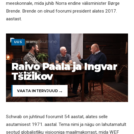
meeskonnale, mida juhib Norra endine välisminister Børge
Brende. Brende on olnud foorumi president alates 2017.
aastast.
UUS
Raivo Paala ja Ingvar
Tšižikov
VAATA INTERVJUUD
Schwab on juhtinud foorumit 54 aastat, alates selle
asutamisest 1971. aastal. Tema nimi ja nägu on lahutamatult
seotud globalistliku visiooniga maailmakorrast, mida WEF