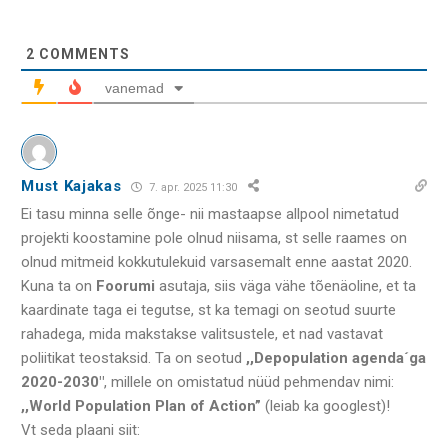
2
COMMENTS
vanemad
Must Kajakas
7. apr. 2025 11:30
Ei tasu minna selle õnge- nii mastaapse allpool nimetatud
projekti koostamine pole olnud niisama, st selle raames on
olnud mitmeid kokkutulekuid varsasemalt enne aastat 2020.
Kuna ta on
Foorumi
asutaja, siis väga vähe tõenäoline, et ta
kaardinate taga ei tegutse, st ka temagi on seotud suurte
rahadega, mida makstakse valitsustele, et nad vastavat
poliitikat teostaksid. Ta on seotud
,,Depopulation agenda´ga
2020-2030″
, millele on omistatud nüüd pehmendav nimi:
,,World Population Plan of Action”
(leiab ka googlest)!
Vt seda plaani siit: