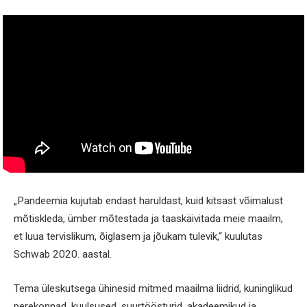
„Pandeemia kujutab endast haruldast, kuid kitsast võimalust
mõtiskleda, ümber mõtestada ja taaskäivitada meie maailm,
et luua tervislikum, õiglasem ja jõukam tulevik,“ kuulutas
Schwab 2020. aastal.
Tema üleskutsega ühinesid mitmed maailma liidrid, kuninglikud
perekonnad, kuulsused, suurtöösturid, akadeemikud ja