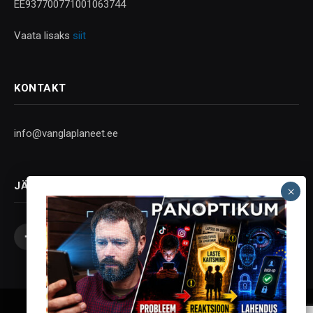
EE937700771001063744
Vaata lisaks
siit
KONTAKT
info@vanglaplaneet.ee
JÄLGI SOTSIAALMEEDIAS
Facebook
X
Instagram
YouTube
Telegram
(Twitter)