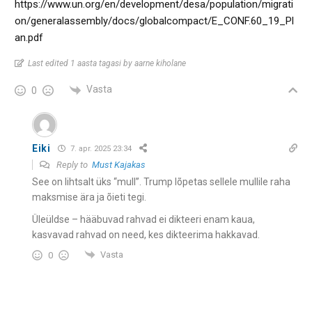
https://www.un.org/en/development/desa/population/migrati
on/generalassembly/docs/globalcompact/E_CONF.60_19_Pl
an.pdf
Last edited 1 aasta tagasi by aarne kiholane
Vasta
0
Eiki
7. apr. 2025 23:34
Reply to
Must Kajakas
See on lihtsalt üks “mull”. Trump lõpetas sellele mullile raha
maksmise ära ja õieti tegi.
Üleüldse – hääbuvad rahvad ei dikteeri enam kaua,
kasvavad rahvad on need, kes dikteerima hakkavad.
Vasta
0