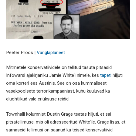
Peeter Proos |
Vanglaplaneet
Mitmetele konservatiividele on tellitud tasuta pitsasid
Infowarsi ajakirjaniku Jamie White’i nimele, kes
tapeti
hiljuti
oma korteri ees Austinis. See on osa kummalisest
vasakpoolsete terrorikampaaniast, kuhu kuuluvad ka
eluohtlikud vale eriüksuse reidid.
Townhalli kolumnist Dustin Grage teatas hiljuti, et sai
pitsatellimuse, mis oli adresseeritud White’ile. Grage lisas, et
sarnaseid tellimusi on saanud ka teised konservatiivid.