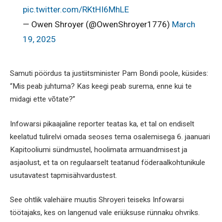
pic.twitter.com/RKtHI6MhLE
— Owen Shroyer (@OwenShroyer1776)
March
19, 2025
Samuti pöördus ta justiitsminister Pam Bondi poole, küsides:
“Mis peab juhtuma? Kas keegi peab surema, enne kui te
midagi ette võtate?”
Infowarsi pikaajaline reporter teatas ka, et tal on endiselt
keelatud tulirelvi omada seoses tema osalemisega 6. jaanuari
Kapitooliumi sündmustel, hoolimata armuandmisest ja
asjaolust, et ta on regulaarselt teatanud föderaalkohtunikule
usutavatest tapmisähvardustest.
See ohtlik valehäire muutis Shroyeri teiseks Infowarsi
töötajaks, kes on langenud vale eriüksuse rünnaku ohvriks.