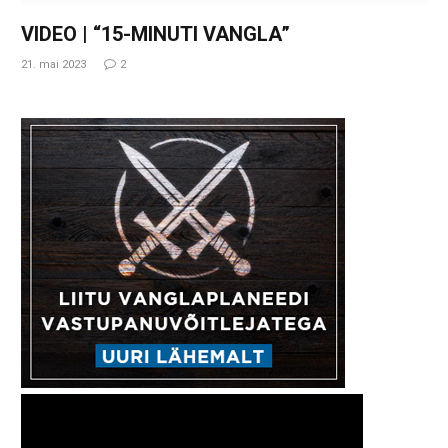
VIDEO | “15-MINUTI VANGLA”
21. mai 2023
2