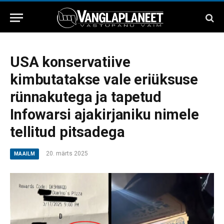
USA konservatiive
kimbutatakse vale eriüksuse
rünnakutega ja tapetud
Infowarsi ajakirjaniku nimele
tellitud pitsadega
20. märts 2025
MAAILM