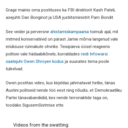
Grage mainis oma postituses ka FBI direktorit Kash Pateli,
asejuhti Dan Bonginot ja USA justiitsministrit Pam Bondit.
See veider ja perversne
ahistamiskampaania
toimub ajal, mil
mitmed konservatiivid on pärast Jamie mõrva langenud vale
eriüksuse rünnakute ohvriks. Teisipäeva öösel reageeris
politsei vale hädaabikõnele, korraldades
reidi Infowarsi
saatejuhi Owen Shroyeri kodus
ja suunates tema poole
tulirelvad.
Owen postitas video, kus kirjeldas jahmatavat hetke, tänas
Austini politseid nende töö eest ning nõudis, et Demokraatliku
Partei tänavabandiidid, kes nende terroriaktide taga on,
toodaks õigusemõistmise ette.
Videos from the swatting: