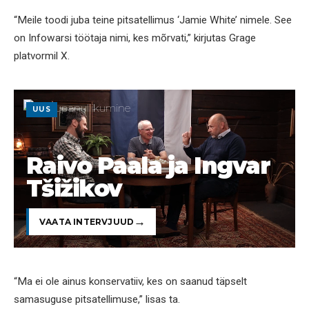
“Meile toodi juba teine pitsatellimus ‘Jamie White’ nimele. See
on Infowarsi töötaja nimi, kes mõrvati,” kirjutas Grage
platvormil X.
UUS
Raivo Paala ja Ingvar
Tšižikov
VAATA INTERVJUUD
“Ma ei ole ainus konservatiiv, kes on saanud täpselt
samasuguse pitsatellimuse,” lisas ta.