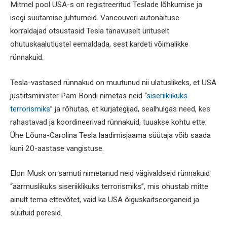
Mitmel pool USA-s on registreeritud Teslade lõhkumise ja
isegi süütamise juhtumeid. Vancouveri autonäituse
korraldajad otsustasid Tesla tänavuselt ürituselt
ohutuskaalutlustel eemaldada, sest kardeti võimalikke
rünnakuid.
Tesla-vastased rünnakud on muutunud nii ulatuslikeks, et USA
justiitsminister Pam Bondi nimetas neid “
siseriiklikuks
terrorismiks
” ja rõhutas, et kurjategijad, sealhulgas need, kes
rahastavad ja koordineerivad rünnakuid, tuuakse kohtu ette.
Ühe Lõuna-Carolina Tesla laadimisjaama süütaja võib saada
kuni 20-aastase vangistuse.
Elon Musk on samuti nimetanud neid vägivaldseid rünnakuid
“äärmuslikuks siseriiklikuks terrorismiks”, mis ohustab mitte
ainult tema ettevõtet, vaid ka USA õiguskaitseorganeid ja
süütuid peresid.