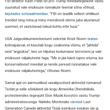
FBI direktor Kash Patel on pro-Trump meediategelaste vastu
suunatud vale eriüksuse rünnakute teemal sõna võtnud,
kirjutades sotsiaalmeedias
: “FBI on teadlik sellest ohtlikust
trendist ning mina ja minu meeskond oleme juba alustanud
uurimist, et vastutavad isikud kohtu ette tuua.”
USA Julgeolekuministeeriumi sekretär Kristi Noem
teatas
kolmapäeval, et kasutab kogu osakonna võimu, et “jahtida”
neid “argpükse”, kes on hiljutise kodumaise terrorismi ja vale
eriüksuse väljakutsete taga. “Me ei jää käed rüpes istuma, kui
konservatiivset meediat ja nende peresid rünnatakse vale
eriüksuse väljakutsetega,” rõhutas Noem.
Samal ajal on äärmuslikud vasakpoolsed aktivistid rünnanud
Teslat ja selle sõidukeid üle kogu Ameerika Ühendriikide,
protesteerides tegevjuht Elon Muski koostöö vastu Trumpi
administratsiooniga. Näiteks Montrealis
värvisid
Last
Generation Canada aktivistid Tesla esinduse esiukse üle ja