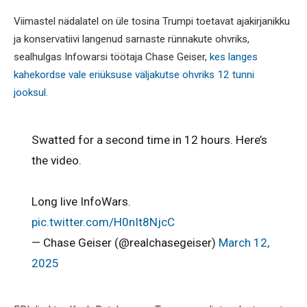
Viimastel nädalatel on üle tosina Trumpi toetavat ajakirjanikku
ja konservatiivi langenud sarnaste rünnakute ohvriks,
sealhulgas Infowarsi töötaja Chase Geiser,
kes langes
kahekordse vale eriüksuse väljakutse ohvriks 12 tunni
jooksul
.
Swatted for a second time in 12 hours. Here’s
the video.
Long live InfoWars.
pic.twitter.com/H0nIt8NjcC
— Chase Geiser (@realchasegeiser)
March 12,
2025