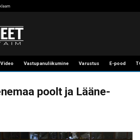
klaam
Video
Vastupanuliikumine
Varustus
E-pood
T
nemaa poolt ja Lääne-