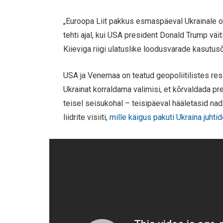
„Euroopa Liit pakkus esmaspäeval Ukrainale o
tehti ajal, kui USA president Donald Trump väi
Kiieviga riigi ulatuslike loodusvarade kasutusõ
USA ja Venemaa on teatud geopoliitilistes re
Ukrainat korraldama valimisi, et kõrvaldada p
teisel seisukohal – teisipäeval hääletasid na
liidrite visiiti,
mille käigus pakuti Ukraina juhtid