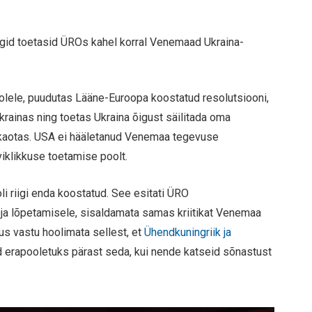
igid toetasid ÜROs kahel korral Venemaad Ukraina-
ele, puudutas Lääne-Euroopa koostatud resolutsiooni,
rainas ning toetas Ukraina õigust säilitada oma
le kaotas. USA ei hääletanud Venemaa tegevuse
viklikkuse toetamise poolt.
li riigi enda koostatud. See esitati ÜRO
ja lõpetamisele, sisaldamata samas kriitikat Venemaa
s vastu hoolimata sellest, et
Ühendkuningriik ja
 erapooletuks pärast seda, kui nende katseid sõnastust