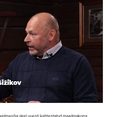
šižikov
lmasõja järel uuesti kehtestatud maailmakorra.