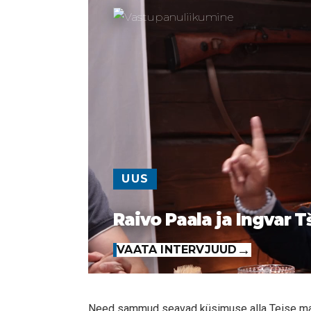
UUS
Raivo Paala ja Ingvar T
VAATA INTERVJUUD
Need sammud seavad küsimuse alla Teise maai