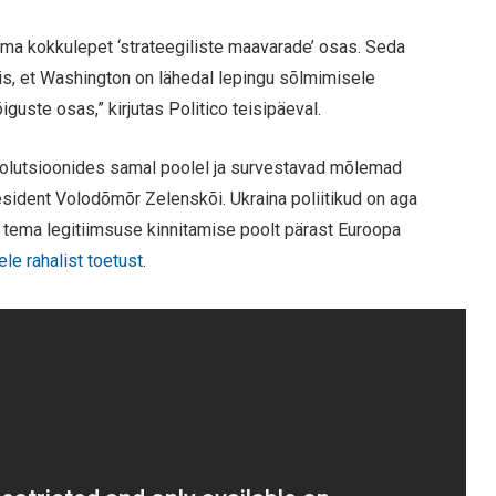
ma kokkulepet ‘strateegiliste maavarade’ osas. Seda
tis, et Washington on lähedal lepingu sõlmimisele
iguste osas,” kirjutas Politico teisipäeval.
solutsioonides samal poolel ja survestavad mõlemad
resident Volodõmõr Zelenskõi. Ukraina poliitikud on aga
d tema legitiimsuse kinnitamise poolt pärast Euroopa
ele rahalist toetust
.