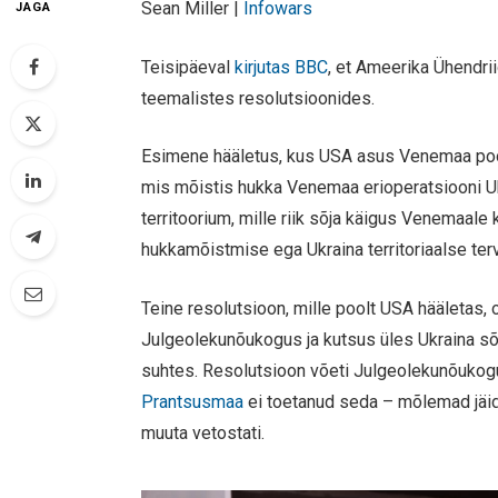
Sean Miller |
Infowars
JAGA
Teisipäeval
kirjutas BBC
, et Ameerika Ühendri
teemalistes resolutsioonides.
Esimene hääletus, kus USA asus Venemaa pool
mis mõistis hukka Venemaa erioperatsiooni Uk
territoorium, mille riik sõja käigus Venemaa
hukkamõistmise ega Ukraina territoriaalse ter
Teine resolutsioon, mille poolt USA hääletas, o
Julgeolekunõukogus ja kutsus üles Ukraina sõ
suhtes. Resolutsioon võeti Julgeolekunõukogu
Prantsusmaa
ei toetanud seda – mõlemad jäid
muuta vetostati.