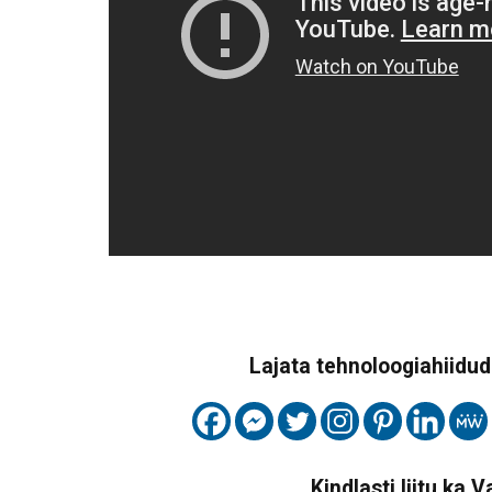
Lajata tehnoloogiahiidude
Kindlasti liitu ka 