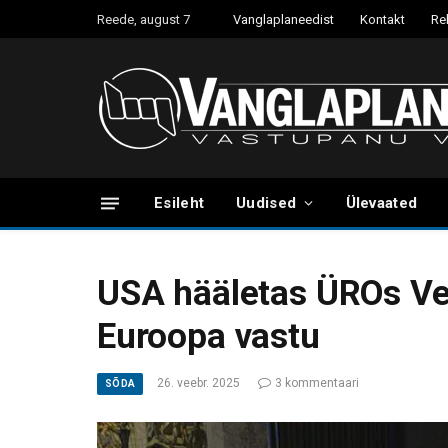
Reede, august 7
Vanglaplaneedist
Kontakt
Re
Esileht
Uudised
Ülevaated
USA hääletas ÜROs Ve
Euroopa vastu
26. veebr. 2025
3 kommentaari
SÕDA