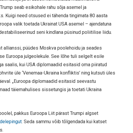
 Trump seab esikohale rahu sõja asemel ja
s. Kuigi need otsused ei tähenda tingimata 80 aasta
roopa valik toetada Ukrainat USA asemel – ajendatuna
tabiliseerinud seni kindlana püsinud poliitilise liidu.
ist allianssi, püüdes Moskva poolehoidu ja seades
e Euroopa julgeolekule. See lõhe tuli selgelt esile
saalis, kui USA diplomaadid esitasid oma piiratud
ohvrite üle ‘Venemaa-Ukraina konfliktis’ ning kutsuti üles
ipäeval. „Euroopa diplomaadid esitasid seevastu
emaad täiemahulises sissetungis ja toetati Ukraina
”
oolel, pakkus Euroopa Liit pärast Trumpi algset
delepingut
. Seda sammu võib tõlgendada kui katset
s.