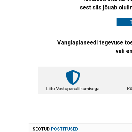
sest siis jõuab oluli
Vanglaplaneedi tegevuse toe
vali e
SEOTUD
POSTITUSED