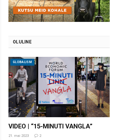
OLULINE
GLOBALISM
VIDEO | “15-MINUTI VANGLA”
21. mai 2023
2