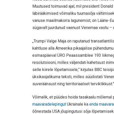
Muutused toimuvad ajal, mil president Donald
läbirääkimised võimaliku tuumasõja vältimisek
vanuse maailmakorra lagunemist, on Lääne-Eu
sügavalt juurdunud vaenust Venemaa vastu – des
„Trumpi Valge Maja on raputanud transatlantil
kahtluse alla Ameerika pikaajalise pühendumus
esmaspäeval ÜRO Peaassamblee 193 liikmega 
resolutsiooni, milles väljendati kahetsust inim
selle kiirele lõpetamisele,” kirjutas BBC teis
üksikasjalikuma teksti, milles süüdistati Ven
suveräänsust ning territoriaalset terviklikkust.
Võimalik, et püüdes hoida tasakaalu mõlemal p
maavaradelepingut
Ukrainale ka
enda maavara
õõnestada USA jõupingutusi sõja lõpetamisek