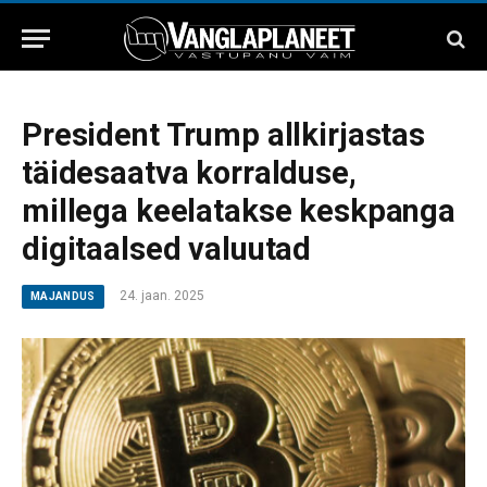
President Trump allkirjastas
täidesaatva korralduse,
millega keelatakse keskpanga
digitaalsed valuutad
24. jaan. 2025
MAJANDUS