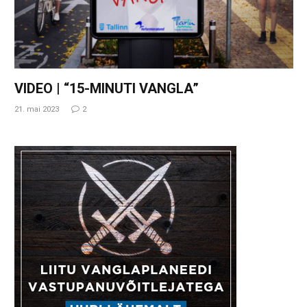
VIDEO | “15-MINUTI VANGLA”
21. mai 2023
2