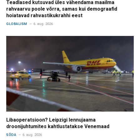
Teadlased kutsuvad üles vähendama maailma
rahvaarvu poole võrra, samas kui demograafid
hoiatavad rahvastikukrahhi eest
GLOBALISM
6. aug. 2026
Libaoperatsioon? Leipzigi lennujaama
droonijuhtumites kahtlustatakse Venemaad
SÕDA
6. aug. 2026