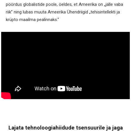
pöördus globalistide poole, öeldes, et Ameerika on „jälle vaba
riik” ning lubas muuta Ameerika Ühendriigid „tehisintellekti ja
krüpto maailma pealinnaks.”
Lajata tehnoloogiahiidude tsensuurile ja jaga