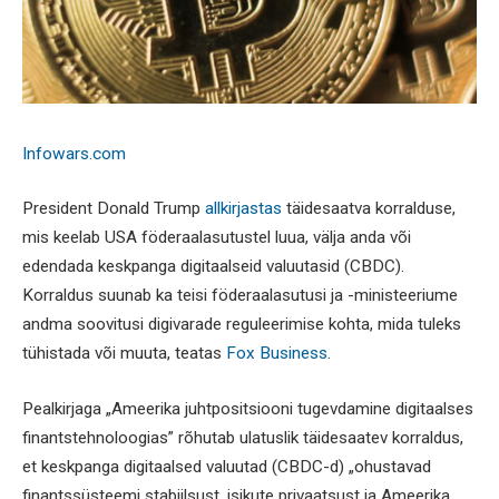
Infowars.com
President Donald Trump
allkirjastas
täidesaatva korralduse,
mis keelab USA föderaalasutustel luua, välja anda või
edendada keskpanga digitaalseid valuutasid (CBDC).
Korraldus suunab ka teisi föderaalasutusi ja -ministeeriume
andma soovitusi digivarade reguleerimise kohta, mida tuleks
tühistada või muuta, teatas
Fox Business
.
Pealkirjaga „Ameerika juhtpositsiooni tugevdamine digitaalses
finantstehnoloogias” rõhutab ulatuslik täidesaatev korraldus,
et keskpanga digitaalsed valuutad (CBDC-d) „ohustavad
finantssüsteemi stabiilsust, isikute privaatsust ja Ameerika