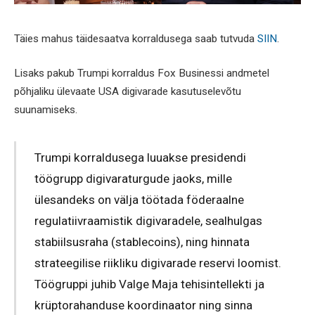
Täies mahus täidesaatva korraldusega saab tutvuda
SIIN
.
Lisaks pakub Trumpi korraldus Fox Businessi andmetel
põhjaliku ülevaate USA digivarade kasutuselevõtu
suunamiseks.
Trumpi korraldusega luuakse presidendi
töögrupp digivaraturgude jaoks, mille
ülesandeks on välja töötada föderaalne
regulatiivraamistik digivaradele, sealhulgas
stabiilsusraha (stablecoins), ning hinnata
strateegilise riikliku digivarade reservi loomist.
Töögruppi juhib Valge Maja tehisintellekti ja
krüptorahanduse koordinaator ning sinna