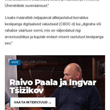
Ühendriikide suveräänsust.”
Lisaks määratleb neljapäeval allkirjastatud korraldus
keskpanga digitaalseid valuutasid (CBDC-d) kui „digiraha või
rahalise väärtuse vormi, mis on väljendatud riigi
arvestusühikus ja kujutab endast otsest vastutust keskpanga
ees.”
UUS
Raivo Paala ja Ingvar
Tšižikov
VAATA INTERVJUUD