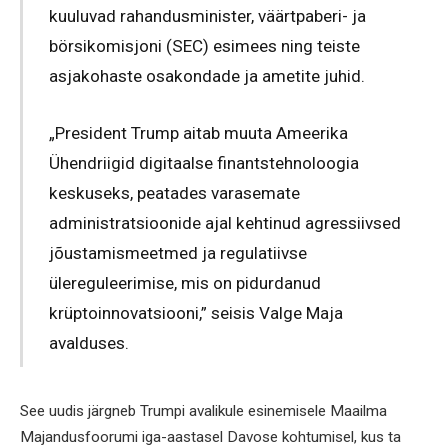
kuuluvad rahandusminister, väärtpaberi- ja
börsikomisjoni (SEC) esimees ning teiste
asjakohaste osakondade ja ametite juhid.
„President Trump aitab muuta Ameerika
Ühendriigid digitaalse finantstehnoloogia
keskuseks, peatades varasemate
administratsioonide ajal kehtinud agressiivsed
jõustamismeetmed ja regulatiivse
ülereguleerimise, mis on pidurdanud
krüptoinnovatsiooni,” seisis Valge Maja
avalduses.
See uudis järgneb Trumpi avalikule esinemisele Maailma
Majandusfoorumi iga-aastasel Davose kohtumisel, kus ta