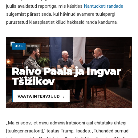
juulis avaldatud raportiga, mis käsitles
Nantucketi randade
sulgemist pärast seda, kui hävinud avamere tuulepargi
purustatud klaasplastist killud hakkasid randa kanduma.
UUS
Raivo Paala ja Ingvar
Tšižikov
VAATA INTERVJUUD
„Ma ei soovi, et minu administratsiooni ajal ehitataks ühtegi
[tuulegeneraatorit],“ teatas Trump, lisades: „Tuhanded surnud