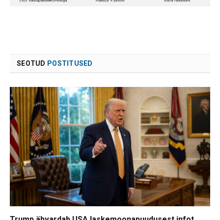
SEOTUD
POSTITUSED
Trump ähvardab USA laskemoonapuudusest infot