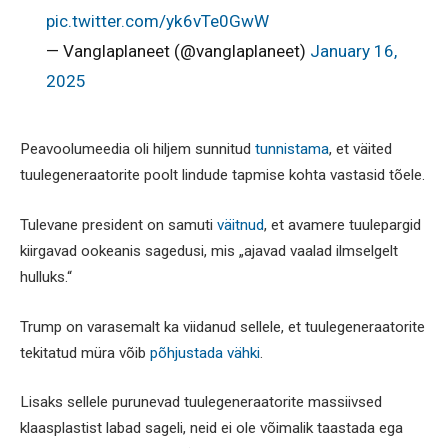
pic.twitter.com/yk6vTe0GwW
— Vanglaplaneet (@vanglaplaneet)
January 16,
2025
Peavoolumeedia oli hiljem sunnitud
tunnistama
, et väited
tuulegeneraatorite poolt lindude tapmise kohta vastasid tõele.
Tulevane president on samuti
väitnud
, et avamere tuulepargid
kiirgavad ookeanis sagedusi, mis „ajavad vaalad ilmselgelt
hulluks.“
Trump on varasemalt ka viidanud sellele, et tuulegeneraatorite
tekitatud müra võib
põhjustada vähki
.
Lisaks sellele purunevad tuulegeneraatorite massiivsed
klaasplastist labad sageli, neid ei ole võimalik taastada ega