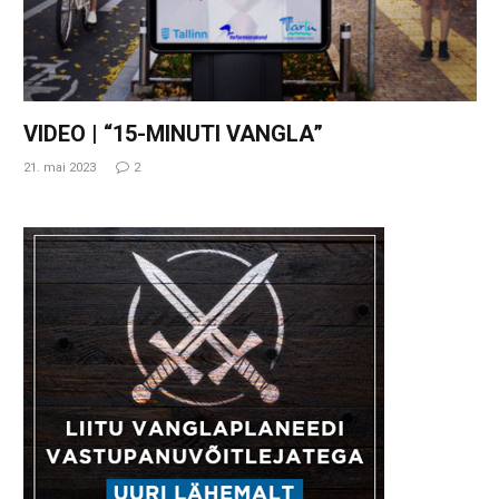
VIDEO | “15-MINUTI VANGLA”
21. mai 2023
2