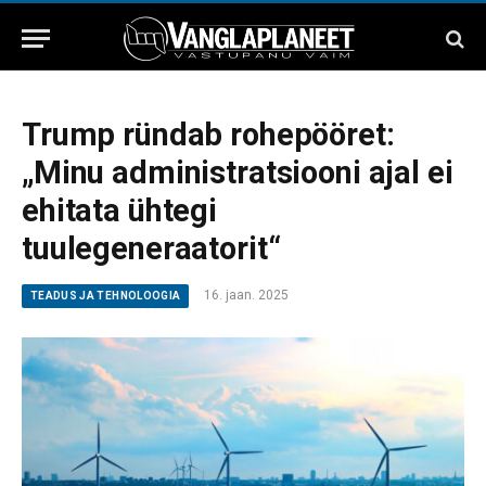
Trump ründab rohepööret:
„Minu administratsiooni ajal ei
ehitata ühtegi
tuulegeneraatorit“
16. jaan. 2025
TEADUS JA TEHNOLOOGIA