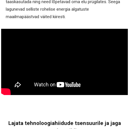
taaskasutada ning need lõpetavad oma elu prügilates. Seega
lagunevad selliste rohelise energia algatuste
maailmapäästvad väited kiiresti.
Lajata tehnoloogiahiidude tsensuurile ja jaga