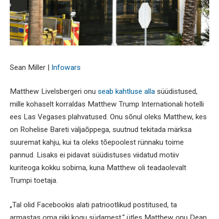
Sean Miller |
Infowars
Matthew Livelsbergeri onu
seab kahtluse alla
süüdistused,
mille kohaselt korraldas Matthew Trump Internationali hotelli
ees Las Vegases plahvatused. Onu sõnul oleks Matthew, kes
on Rohelise Bareti väljaõppega, suutnud tekitada märksa
suuremat kahju, kui ta oleks tõepoolest rünnaku toime
pannud. Lisaks ei pidavat süüdistuses viidatud motiiv
kuriteoga kokku sobima, kuna Matthew oli teadaolevalt
Trumpi toetaja.
„Tal olid Facebookis alati patriootlikud postitused, ta
armastas oma riiki kogu südamest,“ ütles Matthew onu Dean