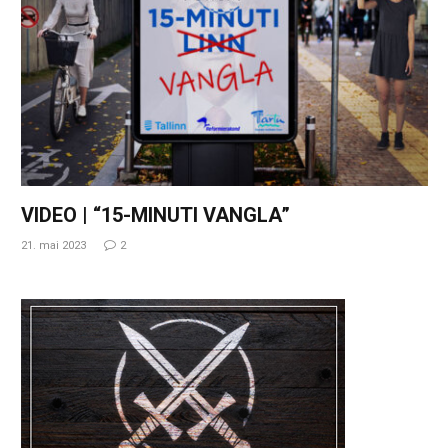
VIDEO | “15-MINUTI VANGLA”
21. mai 2023
2