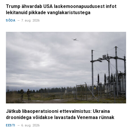
Trump ähvardab USA laskemoonapuudusest infot
lekitanuid pikkade vanglakaristustega
SÕDA
7. aug. 2026
Jätkub libaoperatsiooni ettevalmistus: Ukraina
droonidega võidakse lavastada Venemaa rünnak
EESTI
6. aug. 2026