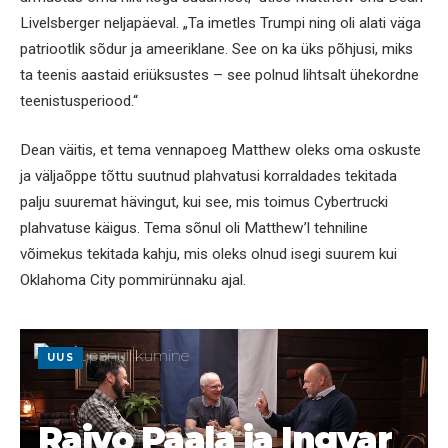
Livelsberger neljapäeval. „Ta imetles Trumpi ning oli alati väga
patriootlik sõdur ja ameeriklane. See on ka üks põhjusi, miks
ta teenis aastaid eriüksustes – see polnud lihtsalt ühekordne
teenistusperiood.“
Dean väitis, et tema vennapoeg Matthew oleks oma oskuste
ja väljaõppe tõttu suutnud plahvatusi korraldades tekitada
palju suuremat hävingut, kui see, mis toimus Cybertrucki
plahvatuse käigus. Tema sõnul oli Matthew’l tehniline
võimekus tekitada kahju, mis oleks olnud isegi suurem kui
Oklahoma City pommirünnaku ajal.
UUS
Raivo Paala ja Ingvar