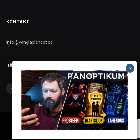
KONTAKT
info@vanglaplaneet.ee
JÄLGI SOTSIAALMEEDIAS
Facebook
X
Instagram
YouTube
Telegram
(Twitter)
Vanglaplaneet - Vastupanu Vaim