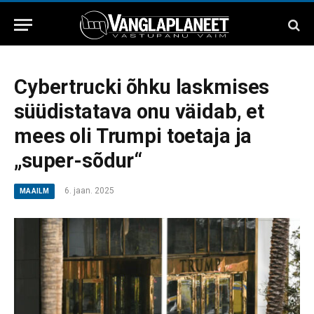
Cybertrucki õhku laskmises
süüdistatava onu väidab, et
mees oli Trumpi toetaja ja
„super-sõdur“
6. jaan. 2025
MAAILM