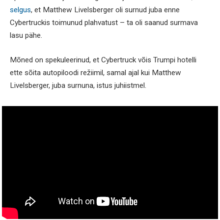
selgus
, et Matthew Livelsberger oli surnud juba enne
Cybertruckis toimunud plahvatust – ta oli saanud surmava
lasu pähe.
Mõned on spekuleerinud, et Cybertruck võis Trumpi hotelli
ette sõita autopiloodi režiimil, samal ajal kui Matthew
Livelsberger, juba surnuna, istus juhiistmel.