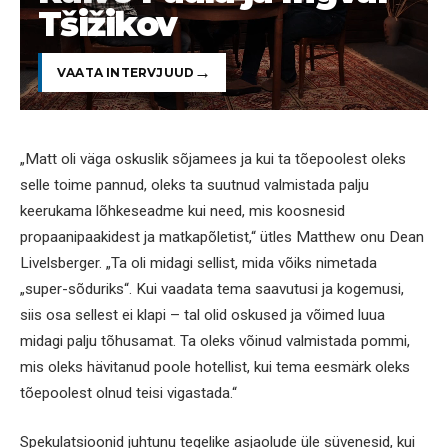
Tšižikov
VAATA INTERVJUUD
„Matt oli väga oskuslik sõjamees ja kui ta tõepoolest oleks
selle toime pannud, oleks ta suutnud valmistada palju
keerukama lõhkeseadme kui need, mis koosnesid
propaanipaakidest ja matkapõletist,“ ütles Matthew onu Dean
Livelsberger. „Ta oli midagi sellist, mida võiks nimetada
„super-sõduriks“. Kui vaadata tema saavutusi ja kogemusi,
siis osa sellest ei klapi – tal olid oskused ja võimed luua
midagi palju tõhusamat. Ta oleks võinud valmistada pommi,
mis oleks hävitanud poole hotellist, kui tema eesmärk oleks
tõepoolest olnud teisi vigastada.“
Spekulatsioonid juhtunu tegelike asjaolude üle süvenesid, kui