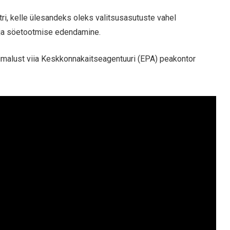
ri, kelle ülesandeks oleks valitsusasutuste vahel
i- ja söetootmise edendamine.
malust viia Keskkonnakaitseagentuuri (EPA) peakontor