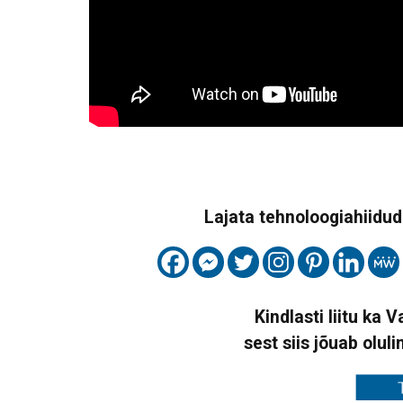
Lajata tehnoloogiahiidude
Kindlasti liitu ka 
sest siis jõuab oluli