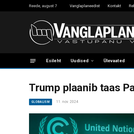
Reede, august 7
Vanglaplaneedist
Kontakt
Re
Esileht
Uudised
Ülevaated
Trump plaanib taas Par
11. nov. 2024
GLOBALISM