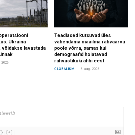
operatsiooni
Teadlased kutsuvad üles
tus: Ukraina
vähendama maailma rahvaarvu
 võidakse lavastada
poole võrra, samas kui
ünnak
demograafid hoiatavad
rahvastikukrahhi eest
. 2026
GLOBALISM
6. aug. 2026
{}
[+]