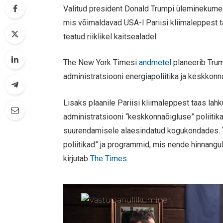
Valitud president Donald Trumpi üleminekume
mis võimaldavad USA-l Pariisi kliimaleppest 
teatud riiklikel kaitsealadel.
The New York Timesi
andmetel
planeerib Tru
administratsiooni energiapoliitika ja keskkon
Lisaks plaanile Pariisi kliimaleppest taas la
administratsiooni “keskkonnaõigluse” poliiti
suurendamisele alaesindatud kogukondades. T
poliitikad” ja programmid, mis nende hinnangu
kirjutab
The Times
.