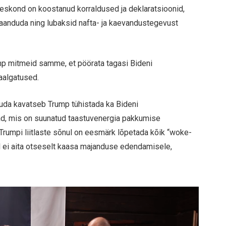
eskond on koostanud korraldused ja deklaratsioonid,
taanduda ning lubaksid nafta- ja kaevandustegevust
mp mitmeid samme, et pöörata tagasi Bideni
naalgatused.
hkuda kavatseb Trump tühistada ka Bideni
kad, mis on suunatud taastuvenergia pakkumise
rumpi liitlaste sõnul on eesmärk lõpetada kõik “woke-
l ei aita otseselt kaasa majanduse edendamisele,