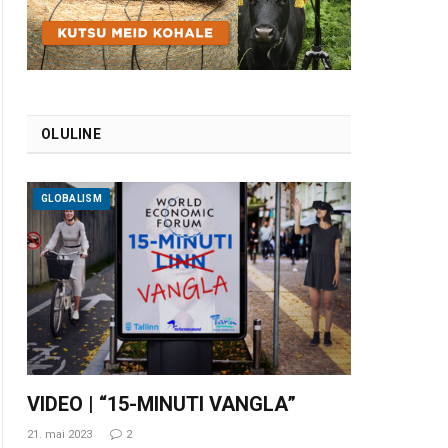
OLULINE
GLOBALISM
VIDEO | “15-MINUTI VANGLA”
21. mai 2023
2