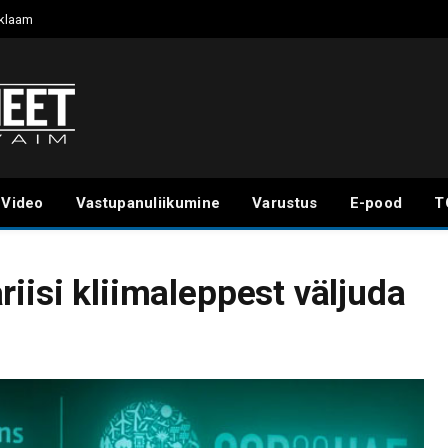
klaam
Video
Vastupanuliikumine
Varustus
E-pood
T
iisi kliimaleppest väljuda