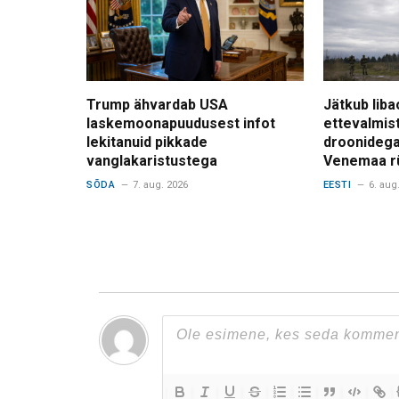
Trump ähvardab USA
Jätkub liba
laskemoonapuudusest infot
ettevalmis
lekitanuid pikkade
droonidega
vanglakaristustega
Venemaa r
SÕDA
7. aug. 2026
EESTI
6. aug