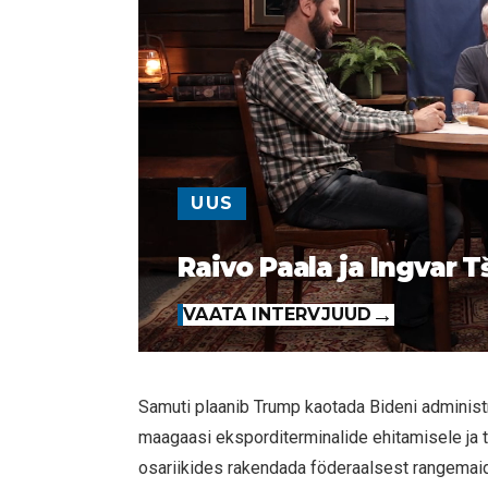
UUS
Raivo Paala ja Ingvar T
VAATA INTERVJUUD
Samuti plaanib Trump kaotada Bideni administr
maagaasi eksporditerminalide ehitamisele ja tü
osariikides rakendada föderaalsest rangemai