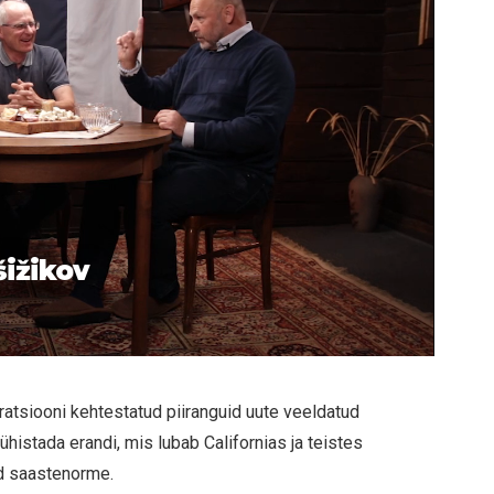
šižikov
atsiooni kehtestatud piiranguid uute veeldatud
histada erandi, mis lubab Californias ja teistes
d saastenorme.