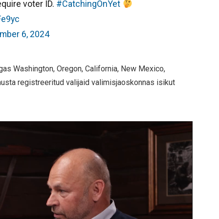
equire voter ID.
#CatchingOnYet
Fe9yc
mber 6, 2024
lgas Washington, Oregon, California, New Mexico,
usta registreeritud valijaid valimisjaoskonnas isikut