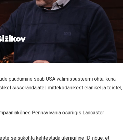
šižikov
nõude puudumine seab USA valimissüsteemi ohtu, kuna
kel sisserändajatel, mittekodanikest elanikel ja teistel,
mpaaniakõnes Pennsylvania osariigis Lancaster
ste seisukohta kehtestada üleriigiline ID-nõue, et