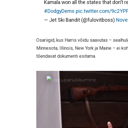
Kamala won all the states that don’t r
#DodgyDems
pic.twitter.com/9c2YP
— Jet Ski Bandit (@fulovitboss)
Nove
Osariigid, kus Harris võidu saavutas – sealhu
Minnesota, Illinois, New York ja Maine – ei koh
tõendavat dokumenti esitama.