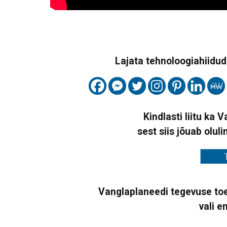
Lajata tehnoloogiahiidude
Kindlasti liitu ka 
sest siis jõuab oluli
Vanglaplaneedi tegevuse toe
vali e