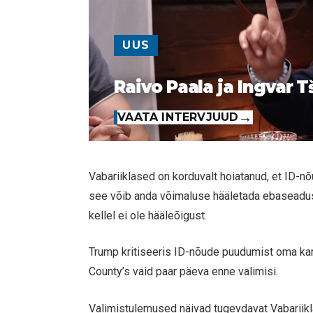
UUS
Raivo Paala ja Ingvar T
VAATA INTERVJUUD
Vabariiklased on korduvalt hoiatanud, et ID-
see võib anda võimaluse hääletada ebaseadusli
kellel ei ole hääleõigust.
Trump kritiseeris ID-nõude puudumist oma ka
County’s vaid paar päeva enne valimisi.
Valimistulemused näivad tugevdavat Vabariikla