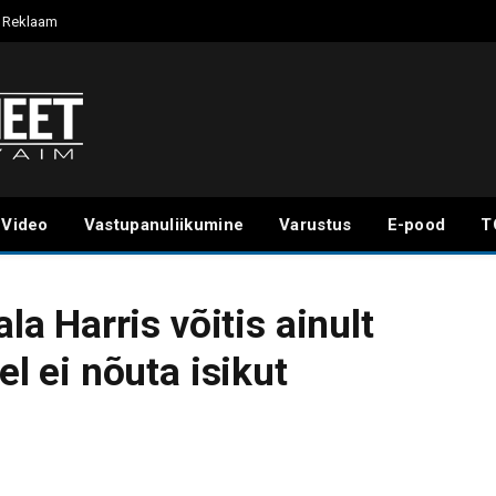
Reklaam
Video
Vastupanuliikumine
Varustus
E-pood
T
 Harris võitis ainult
el ei nõuta isikut