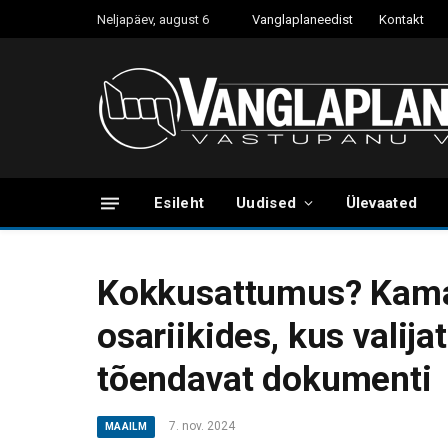
Neljapäev, august 6
Vanglaplaneedist
Kontakt
Esileht
Uudised
Ülevaated
Kokkusattumus? Kamala
osariikides, kus valijat
tõendavat dokumenti
7. nov. 2024
MAAILM