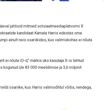
päeval juhtisid mitmed sotsiaalmeediaplatvormi X
mokraatide kandidaat Kamala Harris edestas oma
umpi ainult neis osariikides, kus valimiskohas ei nõuta
telt ei nõuta ID-d,“ märkis üks kasutaja X-is tehtud
jaks kogunud üle 83 000 meeldimise ja 3,6 miljonit
rreldi osariike, kus Harris valimisõhtul võitis, nendega,