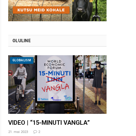
OLULINE
GLOBALISM
VIDEO | “15-MINUTI VANGLA”
21. mai 2023
2