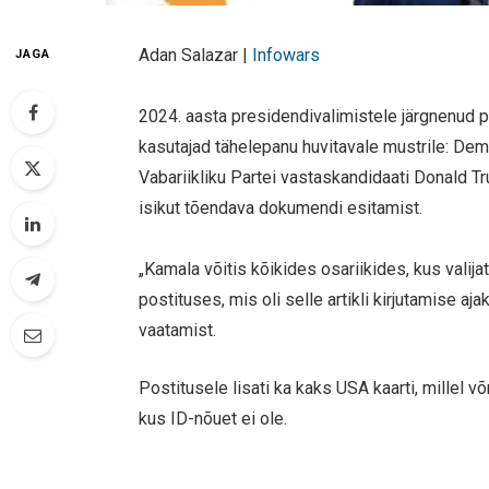
Adan Salazar |
Infowars
JAGA
2024. aasta presidendivalimistele järgnenud 
kasutajad tähelepanu huvitavale mustrile: De
Vabariikliku Partei vastaskandidaati Donald Tr
isikut tõendava dokumendi esitamist.
„Kamala võitis kõikides osariikides, kus valija
postituses, mis oli selle artikli kirjutamise a
vaatamist.
Postitusele lisati ka kaks USA kaarti, millel võ
kus ID-nõuet ei ole.