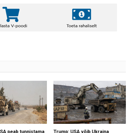
USA peab tunnistama
Trump: USA võib Ukraina