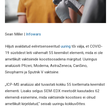
Sean Miller |
Infowars
Hiljuti avaldatud eelretsenseeritud
uuring
tõi välja, et COVID-
19 süstidest leiti vähemalt 55 keemilist elementi, mida ei ole
ametlikult vaktsiinide koostisosadena märgitud. Uuringus
analüüsiti Pfizeri, Moderna, AstraZeneca, CanSino,
Sinopharmi ja Sputnik V vaktsiine.
„ICP-MS analüüsi abil tuvastati kokku 55 loetlemata keemilist
elementi. Lisaks selgus SEM-EDX meetodit kasutades 62
elemendi esinemine, mida vaktsiinide koostises ei olnud
ametlikult kirjeldatud,“ seisab uuringu kokkuvõttes.