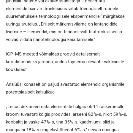
juhusliku saaste või ekslike lisanditega. Loetlemata
elementide häiriv mitmekesisus viitab tõenäoliselt mõnele
suuremahulisele tehnoloogilisele eksperimendile,“ märgitakse
uuringu arutelus. „Eriliselt märkimisväärne on lantanoidide
leidmine – elemendid, mis on teadaolevalt tsütotoksilised ja
võivad viidata nanotehnoloogia kasutamisele.“
ICP-MS meetod võimaldas proovid detailsemalt
koostisosadeks jaotada, andes täpsema ülevaate vaktsiinide
koostisest.
Analüüsi kohaselt on paljud avastatud elemendid organismile
potentsiaalselt kahjulikud.
„Leitud deklareerimata elementide hulgas oli 11 raskemetalli:
kroomi tuvastati kõigis proovides, arseeni 82%-s, niklit 59%-s,
koobaltit ja vaske 47%-s, tina 35%-s, kaadmiumi, pliid ja
mangaani 18%-s ning elavhõbedat 6%-s,“ seisab uuringus.