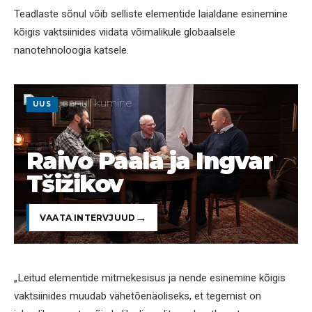
Teadlaste sõnul võib selliste elementide laialdane esinemine
kõigis vaktsiinides viidata võimalikule globaalsele
nanotehnoloogia katsele.
UUS
Raivo Paala ja Ingvar
Tšižikov
VAATA INTERVJUUD
„Leitud elementide mitmekesisus ja nende esinemine kõigis
vaktsiinides muudab vähetõenäoliseks, et tegemist on