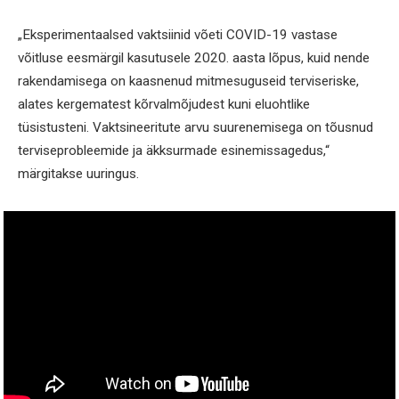
„Eksperimentaalsed vaktsiinid võeti COVID-19 vastase
võitluse eesmärgil kasutusele 2020. aasta lõpus, kuid nende
rakendamisega on kaasnenud mitmesuguseid terviseriske,
alates kergematest kõrvalmõjudest kuni eluohtlike
tüsistusteni. Vaktsineeritute arvu suurenemisega on tõusnud
terviseprobleemide ja äkksurmade esinemissagedus,“
märgitakse uuringus.