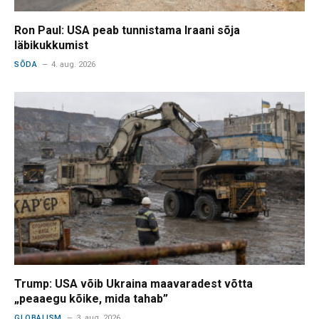
Ron Paul: USA peab tunnistama Iraani sõja
läbikukkumist
SÕDA
4. aug. 2026
Trump: USA võib Ukraina maavaradest võtta
„peaaegu kõike, mida tahab”
GLOBALISM
3. aug. 2026