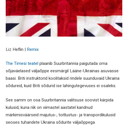
Liz Heflin |
Remix
The Timesi teatel
plaanib Suurbritannia paigutada oma
sõjaväelased väljaõppe eesmärgil Lääne-Ukrainas asuvasse
baasi. Briti instruktorid koolitaksid rindele suunduvaid Ukraina
sõdureid, kuid Briti sõdurid ise lahingutegevuses ei osaleks.
See samm on osa Suurbritannia valitsuse soovist kärpida
kulusid, kuna riik on viimastel aastatel kandnud
märkimisväärseid majutus-, toitlustus- ja transpordikulusid
seoses tuhandete Ukraina sõdurite väljaõppega