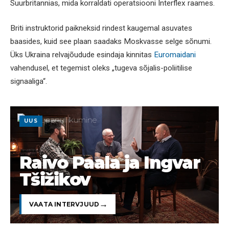
Suurbritannias, mida korraldati operatsiooni Interflex raames.
Briti instruktorid paikneksid rindest kaugemal asuvates
baasides, kuid see plaan saadaks Moskvasse selge sõnumi.
Üks Ukraina relvajõudude esindaja kinnitas
Euromaidani
vahendusel, et tegemist oleks „tugeva sõjalis-poliitilise
signaaliga“.
UUS
Raivo Paala ja Ingvar
Tšižikov
VAATA INTERVJUUD