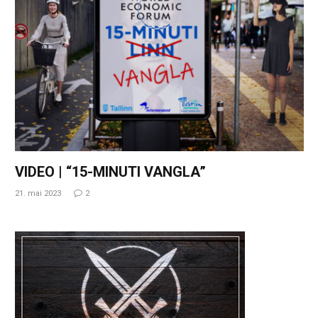
VIDEO | “15-MINUTI VANGLA”
21. mai 2023
2