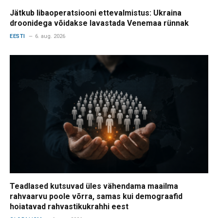
Jätkub libaoperatsiooni ettevalmistus: Ukraina
droonidega võidakse lavastada Venemaa rünnak
EESTI
6. aug. 2026
Teadlased kutsuvad üles vähendama maailma
rahvaarvu poole võrra, samas kui demograafid
hoiatavad rahvastikukrahhi eest