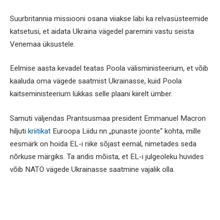
Suurbritannia missiooni osana viiakse läbi ka relvasüsteemide
katsetusi, et aidata Ukraina vägedel paremini vastu seista
Venemaa üksustele.
Eelmise aasta kevadel teatas Poola välisministeerium, et võib
kaaluda oma vägede saatmist Ukrainasse, kuid Poola
kaitseministeerium lükkas selle plaani kiirelt ümber.
Samuti väljendas Prantsusmaa president Emmanuel Macron
hiljuti
kriitikat
Euroopa Liidu nn „punaste joonte“ kohta, mille
eesmärk on hoida EL-i riike sõjast eemal, nimetades seda
nõrkuse märgiks. Ta andis mõista, et EL-i julgeoleku huvides
võib NATO vägede Ukrainasse saatmine vajalik olla.