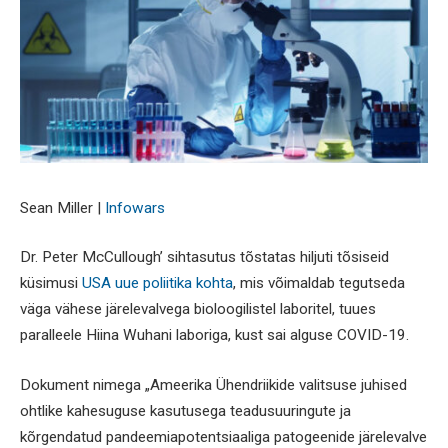
Sean Miller |
Infowars
Dr. Peter McCullough’ sihtasutus tõstatas hiljuti tõsiseid
küsimusi
USA uue poliitika kohta
, mis võimaldab tegutseda
väga vähese järelevalvega bioloogilistel laboritel, tuues
paralleele Hiina Wuhani laboriga, kust sai alguse COVID-19.
Dokument nimega „Ameerika Ühendriikide valitsuse juhised
ohtlike kahesuguse kasutusega teadusuuringute ja
kõrgendatud pandeemiapotentsiaaliga patogeenide järelevalve