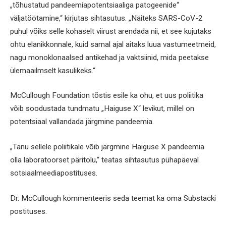
„tõhustatud pandeemiapotentsiaaliga patogeenide“
väljatöötamine,“ kirjutas sihtasutus. „Näiteks SARS-CoV-2
puhul võiks selle kohaselt viirust arendada nii, et see kujutaks
ohtu elanikkonnale, kuid samal ajal aitaks luua vastumeetmeid,
nagu monoklonaalsed antikehad ja vaktsiinid, mida peetakse
ülemaailmselt kasulikeks.“
McCullough Foundation tõstis esile ka ohu, et uus poliitika
võib soodustada tundmatu „Haiguse X“ levikut, millel on
potentsiaal vallandada järgmine pandeemia.
„Tänu sellele poliitikale võib järgmine Haiguse X pandeemia
olla laboratoorset päritolu,“ teatas sihtasutus pühapäeval
sotsiaalmeediapostituses.
Dr. McCullough kommenteeris seda teemat ka oma Substacki
postituses.