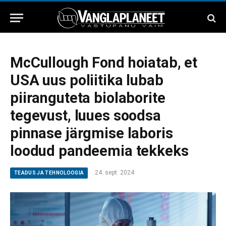
McCullough Fond hoiatab, et
USA uus poliitika lubab
piiranguteta biolaborite
tegevust, luues soodsa
pinnase järgmise laboris
loodud pandeemia tekkeks
24. sept. 2024
TEADUS JA TEHNOLOOGIA