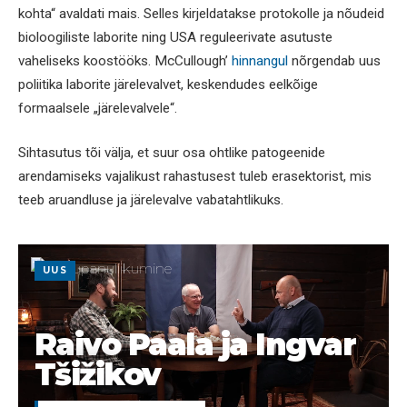
kohta“ avaldati mais. Selles kirjeldatakse protokolle ja nõudeid
bioloogiliste laborite ning USA reguleerivate asutuste
vaheliseks koostööks. McCullough’
hinnangul
nõrgendab uus
poliitika laborite järelevalvet, keskendudes eelkõige
formaalsele „järelevalvele“.
Sihtasutus tõi välja, et suur osa ohtlike patogeenide
arendamiseks vajalikust rahastusest tuleb erasektorist, mis
teeb aruandluse ja järelevalve vabatahtlikuks.
UUS
Raivo Paala ja Ingvar
Tšižikov