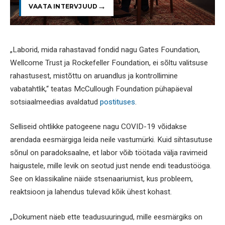
VAATA INTERVJUUD
„Laborid, mida rahastavad fondid nagu Gates Foundation,
Wellcome Trust ja Rockefeller Foundation, ei sõltu valitsuse
rahastusest, mistõttu on aruandlus ja kontrollimine
vabatahtlik,“ teatas McCullough Foundation pühapäeval
sotsiaalmeedias avaldatud
postituses
.
Selliseid ohtlikke patogeene nagu COVID-19 võidakse
arendada eesmärgiga leida neile vastumürki. Kuid sihtasutuse
sõnul on paradoksaalne, et labor võib töötada välja ravimeid
haigustele, mille levik on seotud just nende endi teadustööga.
See on klassikaline näide stsenaariumist, kus probleem,
reaktsioon ja lahendus tulevad kõik ühest kohast.
„Dokument näeb ette teadusuuringud, mille eesmärgiks on