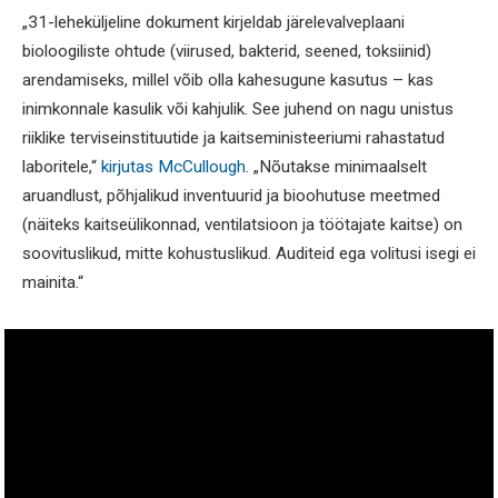
„31-leheküljeline dokument kirjeldab järelevalveplaani
bioloogiliste ohtude (viirused, bakterid, seened, toksiinid)
arendamiseks, millel võib olla kahesugune kasutus – kas
inimkonnale kasulik või kahjulik. See juhend on nagu unistus
riiklike terviseinstituutide ja kaitseministeeriumi rahastatud
laboritele,“
kirjutas McCullough
. „Nõutakse minimaalselt
aruandlust, põhjalikud inventuurid ja bioohutuse meetmed
(näiteks kaitseülikonnad, ventilatsioon ja töötajate kaitse) on
soovituslikud, mitte kohustuslikud. Auditeid ega volitusi isegi ei
mainita.“