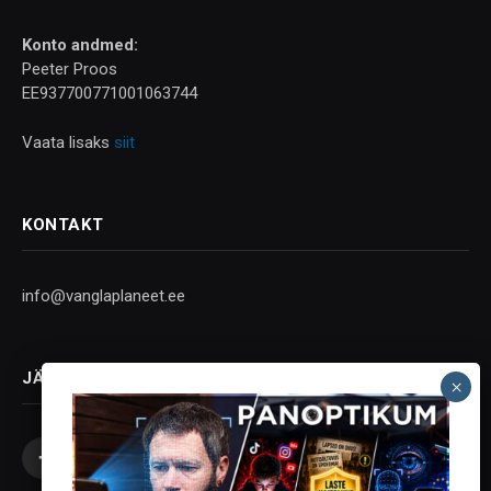
Konto andmed:
Peeter Proos
EE937700771001063744
Vaata lisaks
siit
KONTAKT
info@vanglaplaneet.ee
JÄLGI SOTSIAALMEEDIAS
Facebook
X
Instagram
YouTube
Telegram
(Twitter)