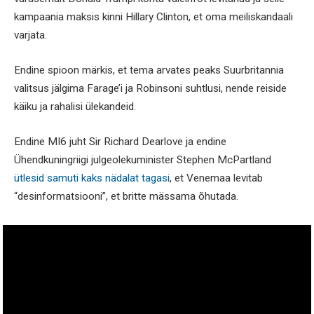
kampaania maksis kinni Hillary Clinton, et oma meiliskandaali
varjata.
Endine spioon märkis, et tema arvates peaks Suurbritannia
valitsus jälgima Farage’i ja Robinsoni suhtlusi, nende reiside
käiku ja rahalisi ülekandeid.
Endine MI6 juht Sir Richard Dearlove ja endine
Ühendkuningriigi julgeolekuminister Stephen McPartland
ütlesid samuti kaks nädalat tagasi
, et Venemaa levitab
“desinformatsiooni”, et britte mässama õhutada.