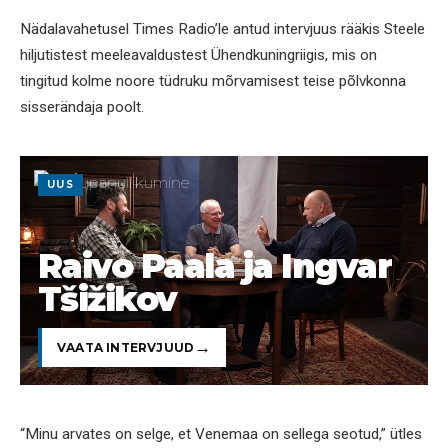
Nädalavahetusel Times Radio’le antud intervjuus rääkis Steele
hiljutistest meeleavaldustest Ühendkuningriigis, mis on
tingitud kolme noore tüdruku mõrvamisest teise põlvkonna
sisserändaja poolt.
UUS
Raivo Paala ja Ingvar
Tšižikov
VAATA INTERVJUUD
“Minu arvates on selge, et Venemaa on sellega seotud,” ütles