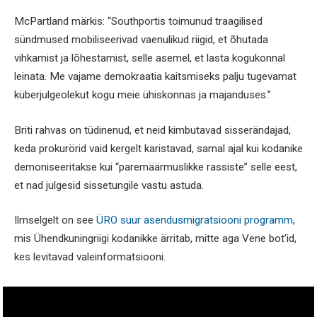
McPartland märkis: “Southportis toimunud traagilised
sündmused mobiliseerivad vaenulikud riigid, et õhutada
vihkamist ja lõhestamist, selle asemel, et lasta kogukonnal
leinata. Me vajame demokraatia kaitsmiseks palju tugevamat
küberjulgeolekut kogu meie ühiskonnas ja majanduses.”
Briti rahvas on tüdinenud, et neid kimbutavad sisserändajad,
keda prokurörid vaid kergelt karistavad, samal ajal kui kodanike
demoniseeritakse kui “paremäärmuslikke rassiste” selle eest,
et nad julgesid sissetungile vastu astuda.
Ilmselgelt on see
ÜRO suur asendusmigratsiooni programm
,
mis Ühendkuningriigi kodanikke ärritab, mitte aga Vene bot’id,
kes levitavad valeinformatsiooni.