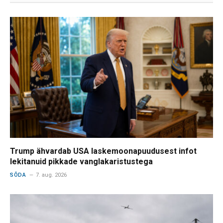
Trump ähvardab USA laskemoonapuudusest infot
lekitanuid pikkade vanglakaristustega
SÕDA
7. aug. 2026