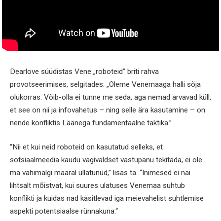
Dearlove süüdistas Vene „roboteid” briti rahva
provotseerimises, selgitades: „Oleme Venemaaga halli sõja
olukorras. Võib-olla ei tunne me seda, aga nemad arvavad küll,
et see on nii ja infovahetus – ning selle ära kasutamine – on
nende konfliktis Läänega fundamentaalne taktika.”
“Nii et kui neid roboteid on kasutatud selleks, et
sotsiaalmeedia kaudu vägivaldset vastupanu tekitada, ei ole
ma vähimalgi määral üllatunud,” lisas ta. “Inimesed ei näi
lihtsalt mõistvat, kui suures ulatuses Venemaa suhtub
konflikti ja kuidas nad käsitlevad iga meievahelist suhtlemise
aspekti potentsiaalse rünnakuna.“