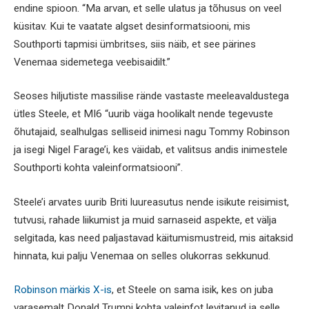
endine spioon. “Ma arvan, et selle ulatus ja tõhusus on veel
küsitav. Kui te vaatate algset desinformatsiooni, mis
Southporti tapmisi ümbritses, siis näib, et see pärines
Venemaa sidemetega veebisaidilt.”
Seoses hiljutiste massilise rände vastaste meeleavaldustega
ütles Steele, et MI6 “uurib väga hoolikalt nende tegevuste
õhutajaid, sealhulgas selliseid inimesi nagu Tommy Robinson
ja isegi Nigel Farage’i, kes väidab, et valitsus andis inimestele
Southporti kohta valeinformatsiooni”.
Steele’i arvates uurib Briti luureasutus nende isikute reisimist,
tutvusi, rahade liikumist ja muid sarnaseid aspekte, et välja
selgitada, kas need paljastavad käitumismustreid, mis aitaksid
hinnata, kui palju Venemaa on selles olukorras sekkunud.
Robinson märkis X-is
, et Steele on sama isik, kes on juba
varasemalt Donald Trumpi kohta valeinfot levitanud ja selle