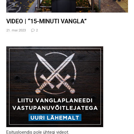
VIDEO | “15-MINUTI VANGLA”
21. mai 2023
2
Esitusloendis pole ühtegi videot.