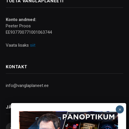
TOETA VANGLAPLANEETI
Konto andmed:
Peeter Proos
EE937700771001063744
Vaata lisaks
siit
KONTAKT
info@vanglaplaneet.ee
JÄLGI SOTSIAALMEEDIAS