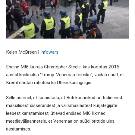
Kelen McBreen |
Infowars
Endine MI6 luuraja Christopher Steele, kes koostas 2016.
aastal kurikuulsa “Trump-Venemaa toimiku”, väidab nüüd, et
Kreml õhutab rahutusi ka Ühendkuningriigis.
Selle asemel, et tunnistada, et Briti kodanikud on tüdinenud
massilisest sisserändest ja välismaalastest kurjategijate
leebest karistamisest, ütlevad endised MI6 liikmed
meediaväljaannetele, et Venemaa on süüdi brittide üles
ässitamises.