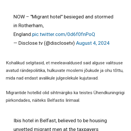
NOW – "Migrant hotel" besieged and stormed
in Rotherham,
England.
pic.twitter.com/0d6f0fnPoQ
— Disclose.tv (@disclosetv)
August 4, 2024
Kohalikud selgitasid, et meeleavaldused said alguse valitsuse
avatud rändepoliitika, hulkuvate moslemi jõukude ja ohu tõttu,
mida nad endast avalikule julgeolekule kujutavad.
Migrantide hotellid olid sihtmärgiks ka teistes Ühendkuningriigi
piirkondades, näiteks Belfastis Iirimaal.
Ibis hotel in Belfast, believed to be housing
unvetted migrant men at the taxpayers