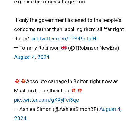
expense becomes a target too.
If only the government listened to the people's
concerns rather than labelling them all "far right
thugs".
pic.twitter.com/PPY49stpIH
— Tommy Robinson
(@TRobinsonNewEra)
August 4, 2024
Absolute carnage in Bolton right now as
Muslims loose their lids
pic.twitter.com/gKXyFci3qe
— Ashlea Simon (@AshleaSimonBF)
August 4,
2024