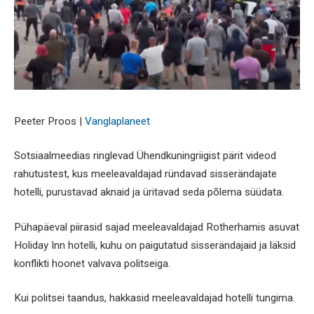
Peeter Proos |
Vanglaplaneet
Sotsiaalmeedias ringlevad Ühendkuningriigist pärit videod
rahutustest, kus meeleavaldajad ründavad sisserändajate
hotelli, purustavad aknaid ja üritavad seda põlema süüdata.
Pühapäeval piirasid sajad meeleavaldajad Rotherhamis asuvat
Holiday Inn hotelli, kuhu on paigutatud sisserändajaid ja läksid
konflikti hoonet valvava politseiga.
Kui politsei taandus, hakkasid meeleavaldajad hotelli tungima.