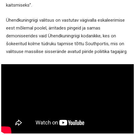
kaitsmiseks”.
Ühendkuningriigi valitsus on vastutav vägivalla eskaleerimise
eest mõlemal poolel, ärritades pingeid ja samas
demoniseerides vaid Ühendkuningriigi kodanikke, kes on
šokeeritud kolme tüdruku tapmise tõttu Southportis, mis on
valitsuse massilise sisserände avatud piiride poliitika tagajärg.