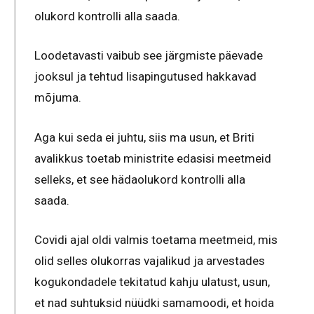
olukord kontrolli alla saada.
Loodetavasti vaibub see järgmiste päevade
jooksul ja tehtud lisapingutused hakkavad
mõjuma.
Aga kui seda ei juhtu, siis ma usun, et Briti
avalikkus toetab ministrite edasisi meetmeid
selleks, et see hädaolukord kontrolli alla
saada.
Covidi ajal oldi valmis toetama meetmeid, mis
olid selles olukorras vajalikud ja arvestades
kogukondadele tekitatud kahju ulatust, usun,
et nad suhtuksid nüüdki samamoodi, et hoida