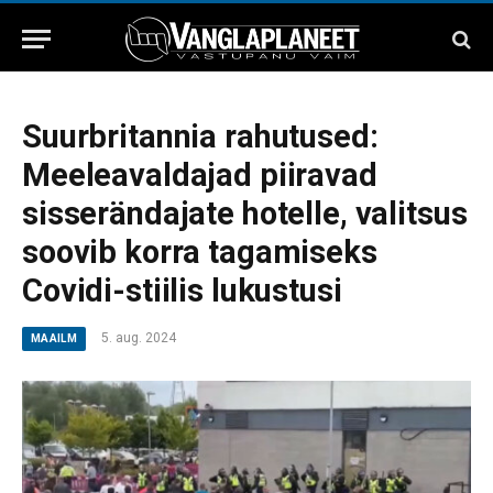
Suurbritannia rahutused:
Meeleavaldajad piiravad
sisserändajate hotelle, valitsus
soovib korra tagamiseks
Covidi-stiilis lukustusi
5. aug. 2024
MAAILM