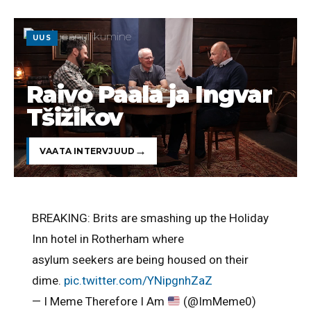
UUS
Raivo Paala ja Ingvar
Tšižikov
VAATA INTERVJUUD
BREAKING: Brits are smashing up the Holiday
Inn hotel in Rotherham where
asylum seekers are being housed on their
dime.
pic.twitter.com/YNipgnhZaZ
— I Meme Therefore I Am
(@ImMeme0)