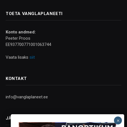
TOETA VANGLAPLANEETI
Konto andmed:
Peeter Proos
EE937700771001063744
Vaata lisaks
siit
KONTAKT
info@vanglaplaneet.ee
JÄLGI SOTSIAALMEEDIAS