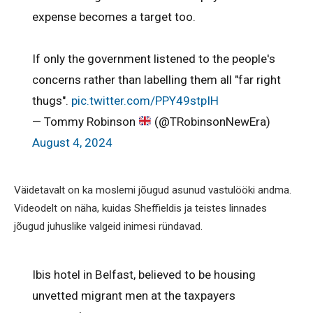
expense becomes a target too.
If only the government listened to the people's
concerns rather than labelling them all "far right
thugs".
pic.twitter.com/PPY49stpIH
— Tommy Robinson
(@TRobinsonNewEra)
August 4, 2024
Väidetavalt on ka moslemi jõugud asunud vastulööki andma.
Videodelt on näha, kuidas Sheffieldis ja teistes linnades
jõugud juhuslike valgeid inimesi ründavad.
Ibis hotel in Belfast, believed to be housing
unvetted migrant men at the taxpayers