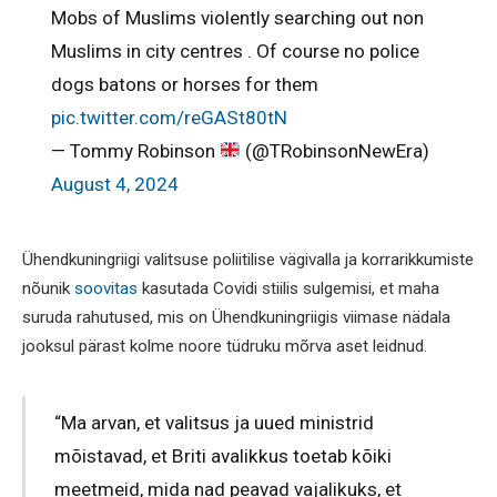
Mobs of Muslims violently searching out non
Muslims in city centres . Of course no police
dogs batons or horses for them
pic.twitter.com/reGASt80tN
— Tommy Robinson
(@TRobinsonNewEra)
August 4, 2024
Ühendkuningriigi valitsuse poliitilise vägivalla ja korrarikkumiste
nõunik
soovitas
kasutada Covidi stiilis sulgemisi, et maha
suruda rahutused, mis on Ühendkuningriigis viimase nädala
jooksul pärast kolme noore tüdruku mõrva aset leidnud.
“Ma arvan, et valitsus ja uued ministrid
mõistavad, et Briti avalikkus toetab kõiki
meetmeid, mida nad peavad vajalikuks, et