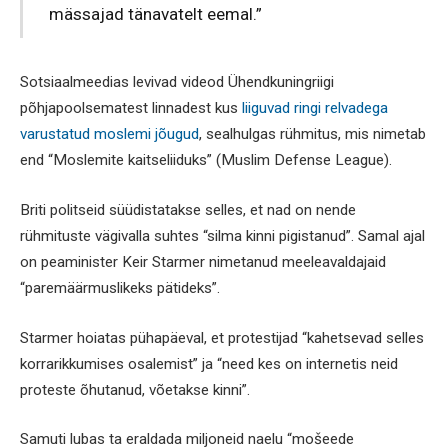
mässajad tänavatelt eemal.”
Sotsiaalmeedias levivad videod Ühendkuningriigi
põhjapoolsematest linnadest kus
liiguvad ringi relvadega
varustatud moslemi jõugud
, sealhulgas rühmitus, mis nimetab
end “Moslemite kaitseliiduks” (Muslim Defense League).
Briti politseid süüdistatakse selles, et nad on nende
rühmituste vägivalla suhtes “silma kinni pigistanud”. Samal ajal
on peaminister Keir Starmer nimetanud meeleavaldajaid
“paremäärmuslikeks pätideks”.
Starmer hoiatas pühapäeval, et protestijad “kahetsevad selles
korrarikkumises osalemist” ja “need kes on internetis neid
proteste õhutanud, võetakse kinni”.
Samuti lubas ta eraldada miljoneid naelu “mošeede