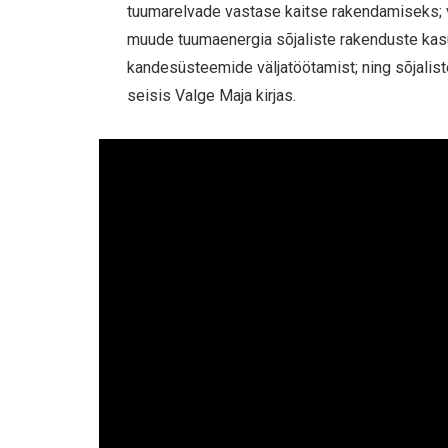
tuumarelvade vastase kaitse rakendamiseks; 
muude tuumaenergia sõjaliste rakenduste kas
kandesüsteemide väljatöötamist; ning sõjaliste
seisis Valge Maja kirjas.