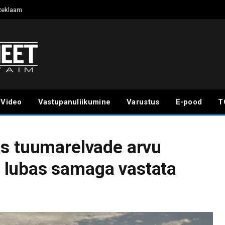
Reklaam
Video
Vastupanuliikumine
Varustus
E-pood
T
as tuumarelvade arvu
 lubas samaga vastata