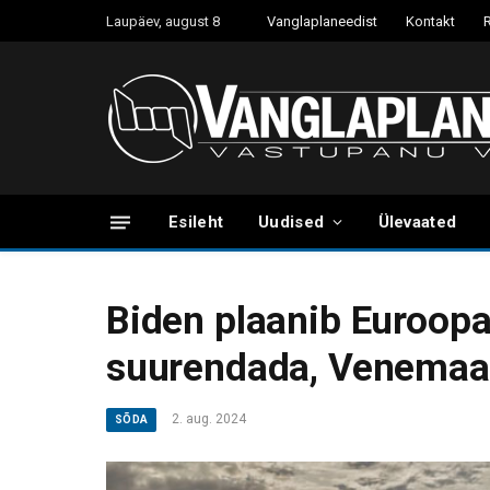
Laupäev, august 8
Vanglaplaneedist
Kontakt
Esileht
Uudised
Ülevaated
Biden plaanib Euroop
suurendada, Venemaa
2. aug. 2024
SÕDA