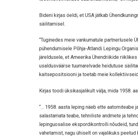
Bideni kirjas öeldi, et USA jätkab Ühendkunin
säilitamisel.
“Tuginedes meie vankumatule partnerlusele Ühe
pühendumisele Põhja-Atlandi Lepingu Organis
järeldusele, et Ameerika Ühendriikide riiklike
usaldusväärse tuumarelvade heidutuse säilita
kaitsepositsiooni ja toetab meie kollektiivsei
Kirjas toodi üksikasjalikult välja, mida 1958. a
“… 1958. aasta leping näeb ette aatomiteabe j
salastamata teabe, tehniliste andmete ja teh
lepinguosalise ekspordikontrolli nõudeid, tun
vahetamist, nagu ühiselt on vajalikuks peetud