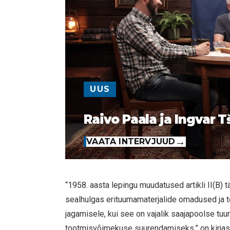
UUS
Raivo Paala ja Ingvar T
VAATA INTERVJUUD
“1958. aasta lepingu muudatused artikli II(B)
sealhulgas erituumamaterjalide omadused ja t
jagamisele, kui see on vajalik saajapoolse tu
tootmisvõimekuse suurendamiseks,” on kirjas