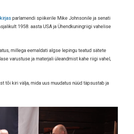
d
kirjas
parlamendi spiikerile Mike Johnsonile ja senati
asjalikult 1958. aasta USA ja Ühendkuningriigi vahelise
tus, millega eemaldati algse lepingu teatud sätete
e varustuse ja materjali üleandmist kahe riigi vahel,
t tõi kiri välja, mida uus muudatus nüüd täpsustab ja