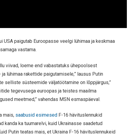
 kui USA paigutab Euroopasse veelgi lühimaa ja keskmaa
 samaga vastama.
ellu viivad, loeme end vabastatuks ühepoolsest
 ja lühimaa rakettide paigutamisele,” lausus Putin
e selliste süsteemide väljatöötamine on lõppjärgus,”
iitide tegevusega euroopas ja teistes maailma
sugused meetmed,” vahendas MSN esmaspäeval.
ta mais,
saabusid esimesed
F-16 hävituslennukid
ad kanda ka tuumarelvi, kuid Ukrainasse saadetud
 Kuid Putin teatas mais, et Ukraina F-16 hävituslennukeid