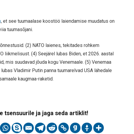
s
, et see tuumaalase koostöö laiendamise muudatus on
iia tuumasõjani.
õnnestusid. (2) NATO laienes, tekitades rohkem
liikmelisust. (4) Seejärel lubas Biden, et 2026. aastal
id, mis suudavad jõuda kogu Venemaale. (5) Venemaa
le lubas Vladimir Putin panna tuumarelvad USA lähedale
aksamaale kaugmaa-raketid.
 tsensuurile ja jaga seda artiklit!