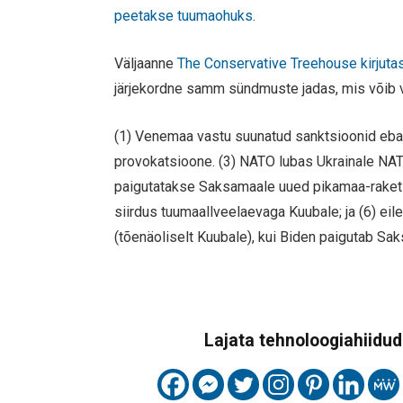
peetakse tuumaohuks
.
Väljaanne
The Conservative Treehouse kirjuta
järjekordne samm sündmuste jadas, mis võib v
(1) Venemaa vastu suunatud sanktsioonid eba
provokatsioone. (3) NATO lubas Ukrainale NATO 
paigutatakse Saksamaale uued pikamaa-raket
siirdus tuumaallveelaevaga Kuubale; ja (6) ei
(tõenäoliselt Kuubale), kui Biden paigutab S
Lajata tehnoloogiahiidude