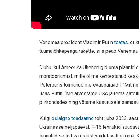
Venemaa president Vladimir Putin
teatas
, et
tuumalõhkepeaga rakette, siis peab Venemaa
“Juhul kui Ameerika Ühendriigid oma plaanid 
moratooriumist, mille olime kehtestanud kesk-
Peterburis toimunud mereväeparaadil. “Mitmet
lisas Putin. “Me arvestame USA ja tema satell
piirkondades ning võtame kasutusele sama
Kuigi
esialgne teadaanne
tehti juba 2023. aas
Ukrainasse neljapäeval. F-16 lennukid suudav
lennukid sellist varustust väidetavalt ei oma.