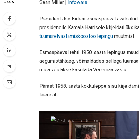
Sean Miller |
Infowars
JAGA
President Joe Bideni esmaspäeval avaldatu
presidendile Kamala Harrisele kirjeldati üksik
tuumarelvastamiskoostöö lepingu
muutmist.
Esmaspäeval tehti 1958. aasta lepingus muuda
aegumistähtaeg, võimaldades sellega tuumaalas
mida võidakse kasutada Venemaa vastu.
Pärast 1958. aasta kokkuleppe sisu kirjeldamis
laiendab.