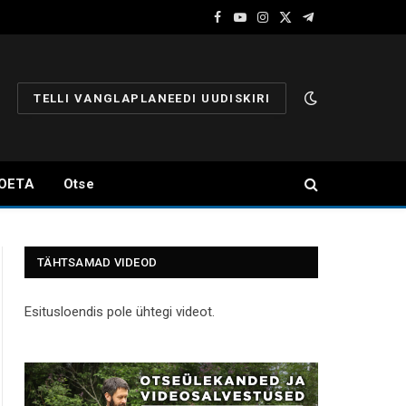
Facebook
YouTube
Instagram
X
Telegram
(Twitter)
TELLI VANGLAPLANEEDI UUDISKIRI
OETA
Otse
TÄHTSAMAD VIDEOD
Esitusloendis pole ühtegi videot.