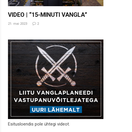
VIDEO | “15-MINUTI VANGLA”
21. mai 2023
2
Esitusloendis pole ühtegi videot.