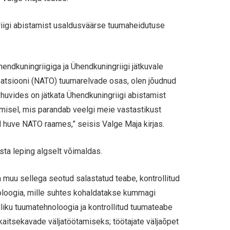
griigi abistamist usaldusväärse tuumaheidutuse
ndkuningriigiga ja Ühendkuningriigi jätkuvale
atsiooni (NATO) tuumarelvade osas, olen jõudnud
s huvides on jätkata Ühendkuningriigi abistamist
misel, mis parandab veelgi meie vastastikust
d huve NATO raames,” seisis Valge Maja kirjas.
asta leping algselt võimaldas.
a muu sellega seotud salastatud teabe, kontrollitud
noloogia, mille suhtes kohaldatakse kummagi
dliku tuumatehnoloogia ja kontrollitud tuumateabe
 kaitsekavade väljatöötamiseks; töötajate väljaõpet