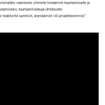
võimalike vaenlaste võimete hindamist tuumarelvade ja
utamiseks; tuumarelvadega ühilduvate
 reaktorite uurimist, arendamist või projekteerimist,”