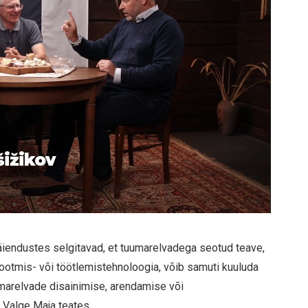
šižikov
 täiendustes selgitavad, et tuumarelvadega seotud teave,
ootmis- või töötlemistehnoloogia, võib samuti kuuluda
umarelvade disainimise, arendamise või
 Valge Maja teates.