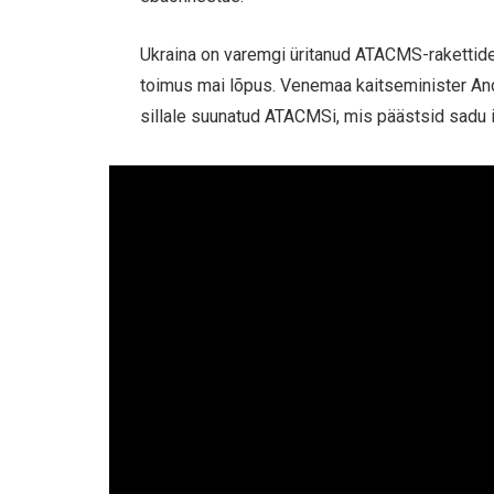
Ukraina on varemgi üritanud ATACMS-rakettide
toimus mai lõpus. Venemaa kaitseminister Andr
sillale suunatud ATACMSi, mis päästsid sadu 