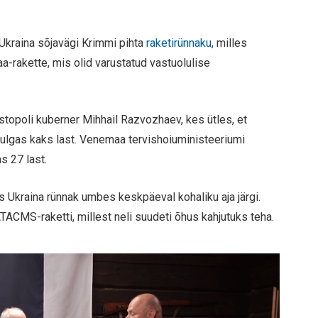
Ukraina sõjavägi Krimmi pihta
raketirünnaku
, milles
-rakette, mis olid varustatud vastuolulise
opoli kuberner Mihhail Razvozhaev, kes ütles, et
ulgas kaks last. Venemaa tervishoiuministeeriumi
s 27 last.
Ukraina rünnak umbes keskpäeval kohaliku aja järgi.
TACMS-raketti, millest neli suudeti õhus kahjutuks teha.