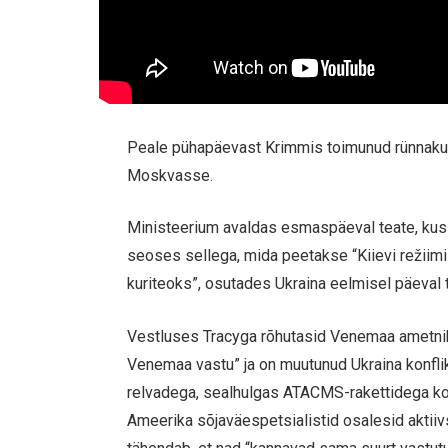
Peale pühapäevast Krimmis toimunud rünnaku
Moskvasse.
Ministeerium avaldas esmaspäeval teate, kus m
seoses sellega, mida peetakse “Kiievi režiimi
kuriteoks”, osutades Ukraina eelmisel päeval
Vestluses Tracyga rõhutasid Venemaa ametnik
Venemaa vastu” ja on muutunud Ukraina konfli
relvadega, sealhulgas ATACMS-rakettidega ko
Ameerika sõjaväespetsialistid osalesid akti