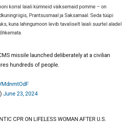
oni korral laiali kümneid väiksemaid pomme – on
dkuningriigis, Prantsusmaal ja Saksamaal. Seda tüüpi
uks, kuna lahingumoon levib tavaliselt laiali suurtel aladel
lõhkemata.
 missile launched deliberately at a civilian
jures hundreds of people.
/GVMdnmtOdF
k)
June 23, 2024
TIC CPR ON LIFELESS WOMAN AFTER U.S.