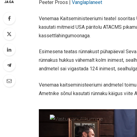
Peeter Proos |
Vanglaplaneet
JAGA
Venemaa Kaitseministeeriumi teatel sooritas 
kasutati mitmeid USA päritolu ATACMS pikamaa
kassettlahingumoonaga.
Esimesena teatas rünnakust pühapäeval Sevast
rünnakus hukkus vähemalt kolm inimest, sealh
andmetel sai vigastada 124 inimest, sealhulga
Venemaa kaitseministeeriumi andmetel toimus 
Ametnike sõnul kasutati rünnaku käigus viite A