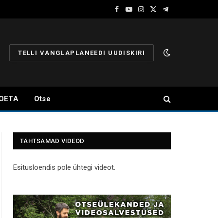
Facebook
YouTube
Instagram
X
Telegram
(Twitter)
TELLI VANGLAPLANEEDI UUDISKIRI
OETA
Otse
TÄHTSAMAD VIDEOD
Esitusloendis pole ühtegi videot.