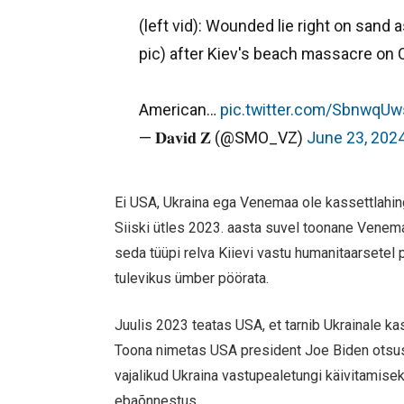
(left vid): Wounded lie right on sand a
pic) after Kiev's beach massacre on C
American…
pic.twitter.com/SbnwqU
— 𝐃𝐚𝐯𝐢𝐝 𝐙 (@SMO_VZ)
June 23, 202
Ei USA, Ukraina ega Venemaa ole kassettlahin
Siiski ütles 2023. aasta suvel toonane Venem
seda tüüpi relva Kiievi vastu humanitaarsetel p
tulevikus ümber pöörata.
Juulis 2023 teatas USA, et tarnib Ukrainale 
Toona nimetas USA president Joe Biden otsust 
vajalikud Ukraina vastupealetungi käivitamisek
ebaõnnestus.