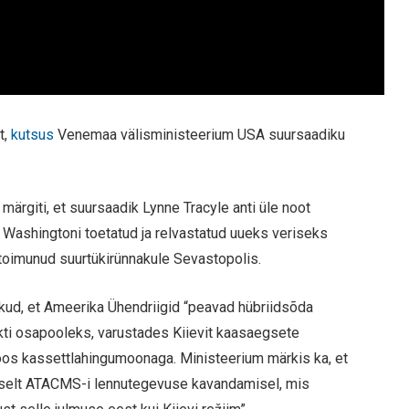
t,
kutsus
Venemaa välisministeerium USA suursaadiku
ärgiti, et suursaadik Lynne Tracyle anti üle noot
 Washingtoni toetatud ja relvastatud uueks veriseks
 toimunud suurtükirünnakule Sevastopolis.
ud, et Ameerika Ühendriigid “peavad hübriidsõda
kti osapooleks, varustades Kiievit kaasaegsete
os kassettlahingumoonaga. Ministeerium märkis ka, et
ivselt ATACMS-i lennutegevuse kavandamisel, mis