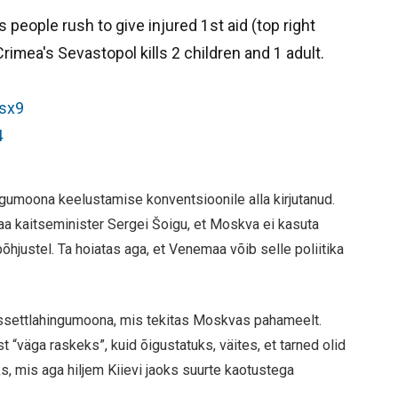
s people rush to give injured 1st aid (top right
rimea's Sevastopol kills 2 children and 1 adult.
wsx9
4
gumoona keelustamise konventsioonile alla kirjutanud.
aa kaitseminister Sergei Šoigu, et Moskva ei kasuta
õhjustel. Ta hoiatas aga, et Venemaa võib selle poliitika
kassettlahingumoona, mis tekitas Moskvas pahameelt.
“väga raskeks”, kuid õigustatuks, väites, et tarned olid
s, mis aga hiljem Kiievi jaoks suurte kaotustega