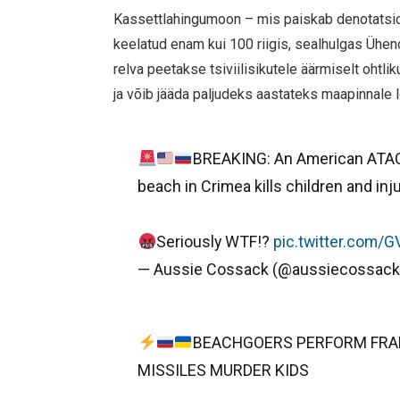
Kassettlahingumoon – mis paiskab denotatsio
keelatud enam kui 100 riigis, sealhulgas Ühen
relva peetakse tsiviilisikutele äärmiselt ohtlik
ja võib jääda paljudeks aastateks maapinnale 
BREAKING: An American ATACMS
beach in Crimea kills children and in
Seriously WTF!?
pic.twitter.com
— Aussie Cossack (@aussiecossac
BEACHGOERS PERFORM FRAN
MISSILES MURDER KIDS