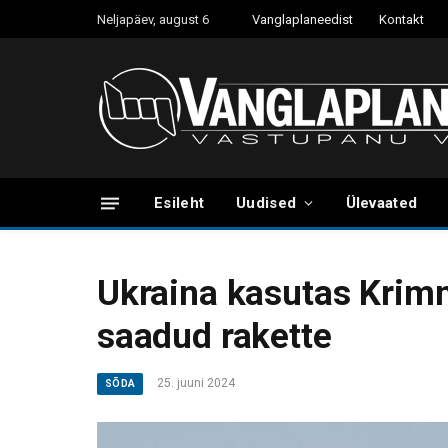
Neljapäev, august 6
Vanglaplaneedist
Kontakt
Esileht
Uudised
Ülevaated
Ukraina kasutas Krim
saadud rakette
25. juuni 2024
SÕDA