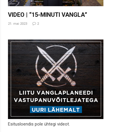
VIDEO | “15-MINUTI VANGLA”
21. mai 2023
2
Esitusloendis pole ühtegi videot.