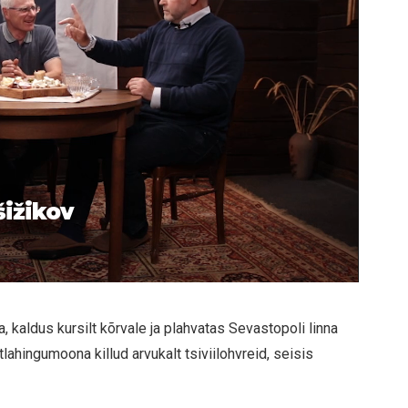
šižikov
, kaldus kursilt kõrvale ja plahvatas Sevastopoli linna
lahingumoona killud arvukalt tsiviilohvreid, seisis