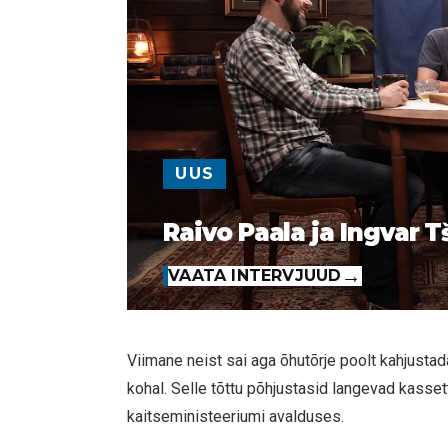
UUS
Raivo Paala ja Ingvar T
VAATA INTERVJUUD
Viimane neist sai aga õhutõrje poolt kahjustada
kohal. Selle tõttu põhjustasid langevad kassett
kaitseministeeriumi avalduses.