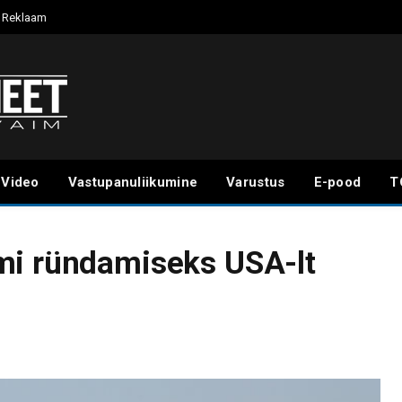
Reklaam
Video
Vastupanuliikumine
Varustus
E-pood
T
mi ründamiseks USA-lt