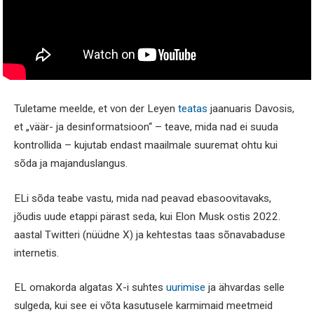
Tuletame meelde, et von der Leyen
teatas
jaanuaris Davosis,
et „väär- ja desinformatsioon“ – teave, mida nad ei suuda
kontrollida – kujutab endast maailmale suuremat ohtu kui
sõda ja majanduslangus.
ELi sõda teabe vastu, mida nad peavad ebasoovitavaks,
jõudis uude etappi pärast seda, kui Elon Musk ostis 2022.
aastal Twitteri (nüüdne X) ja kehtestas taas sõnavabaduse
internetis.
EL omakorda algatas X-i suhtes
uurimise
ja ähvardas selle
sulgeda, kui see ei võta kasutusele karmimaid meetmeid