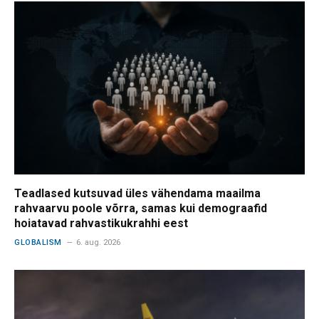
Teadlased kutsuvad üles vähendama maailma
rahvaarvu poole võrra, samas kui demograafid
hoiatavad rahvastikukrahhi eest
GLOBALISM
6. aug. 2026