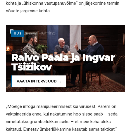
kohta ja „ühiskonna vastupanuvõime“ on järjekordne termin
nõuete järgimise kohta.
UUS
Raivo Paala ja Ingvar
Tšižikov
VAATA INTERVJUUD
„Mõelge infoga manipuleerimisest kui viirusest. Parem on
vaktsineerida enne, kui nakatumine hoo sisse saab – seda
nimetataksegi ümberlükkamiseks – et meie keha oleks
kaitstud. Ennetav ümberlükkamine kasutab sama taktikat,“