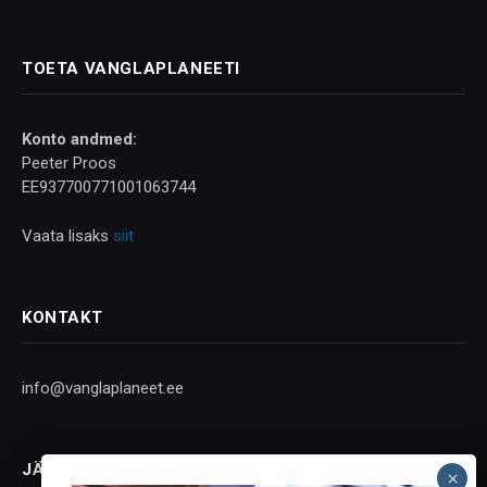
TOETA VANGLAPLANEETI
Konto andmed:
Peeter Proos
EE937700771001063744
Vaata lisaks
siit
KONTAKT
info@vanglaplaneet.ee
JÄLGI SOTSIAALMEEDIAS