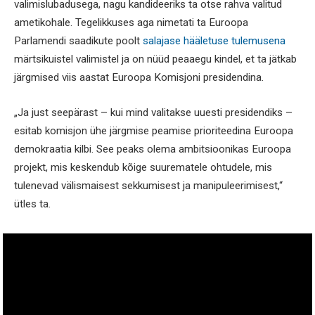
valimislubadusega, nagu kandideeriks ta otse rahva valitud
ametikohale. Tegelikkuses aga nimetati ta Euroopa
Parlamendi saadikute poolt
salajase hääletuse tulemusena
märtsikuistel valimistel ja on nüüd peaaegu kindel, et ta jätkab
järgmised viis aastat Euroopa Komisjoni presidendina.
„Ja just seepärast – kui mind valitakse uuesti presidendiks –
esitab komisjon ühe järgmise peamise prioriteedina Euroopa
demokraatia kilbi. See peaks olema ambitsioonikas Euroopa
projekt, mis keskendub kõige suurematele ohtudele, mis
tulenevad välismaisest sekkumisest ja manipuleerimisest,“
ütles ta.