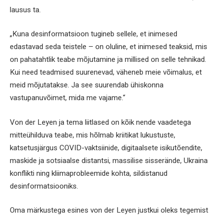
lausus ta.
„Kuna desinformatsioon tugineb sellele, et inimesed
edastavad seda teistele – on oluline, et inimesed teaksid, mis
on pahatahtlik teabe mõjutamine ja millised on selle tehnikad.
Kui need teadmised suurenevad, väheneb meie võimalus, et
meid mõjutatakse. Ja see suurendab ühiskonna
vastupanuvõimet, mida me vajame.“
Von der Leyen ja tema liitlased on kõik nende vaadetega
mitteühilduva teabe, mis hõlmab kriitikat lukustuste,
katsetusjärgus COVID-vaktsiinide, digitaalsete isikutõendite,
maskide ja sotsiaalse distantsi, massilise sisserände, Ukraina
konflikti ning kliimaprobleemide kohta, sildistanud
desinformatsiooniks.
Oma märkustega esines von der Leyen justkui oleks tegemist