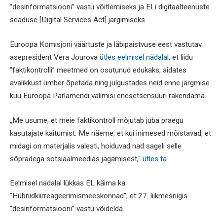
“desinformatsiooni” vastu võitlemiseks ja ELi digitaalteenuste
seaduse [Digital Services Act] järgimiseks.
Euroopa Komisjoni väärtuste ja läbipaistvuse eest vastutav
asepresident Vera Jourova
ütles eelmisel nädalal
, et liidu
“faktikontrolli” meetmed on osutunud edukaks, aidates
avalikkust ümber õpetada ning julgustades neid enne järgmise
kuu Euroopa Parlamendi valimisi enesetsensuuri rakendama.
„Me usume, et meie faktikontroll mõjutab juba praegu
kasutajate käitumist. Me näeme, et kui inimesed mõistavad, et
midagi on materjalis valesti, hoiduvad nad sageli selle
sõpradega sotsiaalmeedias jagamisest,“
ütles ta
.
Eelmisel nädalal lükkas EL käima ka
“Hübriidkiirreageerimismeeskonnad”, et 27. liikmesriigis
“desinformatsiooni” vastu võidelda.