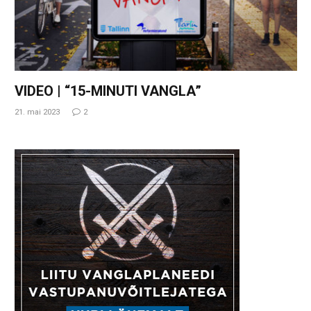
VIDEO | “15-MINUTI VANGLA”
21. mai 2023
2