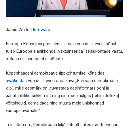
Jamie White |
Infowars
Euroopa Komisjoni presidendi Ursula von der Leyeni sõnul
tuleb Euroopa elanikkonda „vaktsineerida“ seisukohtade vastu,
millega riigiasutused ei nõustu.
Kopenhaageni demokraatia tippkohtumisel kõneldes
avalikustas
von der Leyen oma kava „Euroopa demokraatia
kilp“, mille eesmärk on „tuvastada desinformatsiooni ja
pahatahtlikku sekkumist ning sisu, sealhulgas [tehisintellekti]
võltsinguid, eemaldada ning muuta meie ühiskonnad
vastupidavamaks”.
Teisisõnu on „Demokraatia kilp“ lihtsalt eufemism tsensuuri