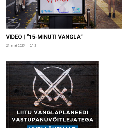
VIDEO | “15-MINUTI VANGLA”
21. mai 2023
2