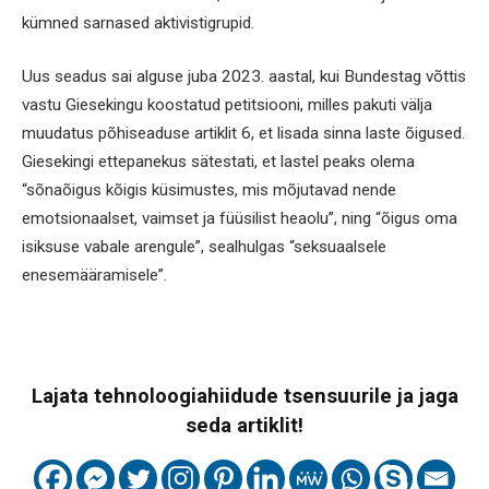
kümned sarnased aktivistigrupid.
Uus seadus sai alguse juba 2023. aastal, kui Bundestag võttis
vastu Giesekingu koostatud petitsiooni, milles pakuti välja
muudatus põhiseaduse artiklit 6, et lisada sinna laste õigused.
Giesekingi ettepanekus sätestati, et lastel peaks olema
“sõnaõigus kõigis küsimustes, mis mõjutavad nende
emotsionaalset, vaimset ja füüsilist heaolu”, ning “õigus oma
isiksuse vabale arengule”, sealhulgas “seksuaalsele
enesemääramisele”.
Lajata tehnoloogiahiidude tsensuurile ja jaga
seda artiklit!