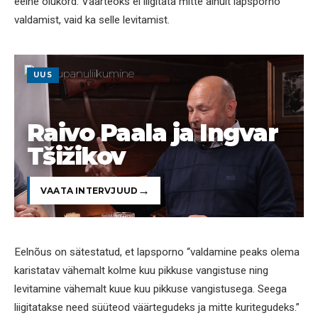
eelne olukord. Väärteoks ei liigitata mitte ainult lapsporno
valdamist, vaid ka selle levitamist.
UUS
Raivo Paala ja Ingvar
Tšižikov
VAATA INTERVJUUD
Eelnõus on sätestatud, et lapsporno “valdamine peaks olema
karistatav vähemalt kolme kuu pikkuse vangistuse ning
levitamine vähemalt kuue kuu pikkuse vangistusega. Seega
liigitatakse need süüteod väärtegudeks ja mitte kuritegudeks.”