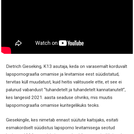
Dietrich Gieseking, K13 asutaja, keda on varasemalt korduvalt
lapspornograafia omamise ja levitamise eest süüdistatud,
tervitas küll muudatust, kuid heitis valitsusele ette, et see ei
palunud vabandust “tuhandetelt ja tuhandetelt kannatanutelt”,
kes langesid 2021. aasta seaduse ohvriks, mis muutis
lapspornograafia omamise kuritegelikuks teoks.
Giesekingile, kes nimetab ennast süütute kaitsjaks, esitati
esmakordselt süüdistus lapsporno levitamisega seotud