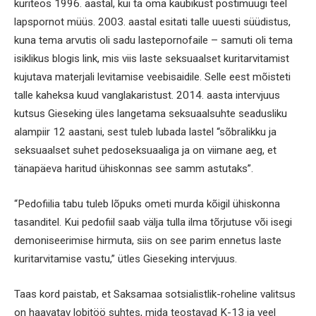
kuriteos 1996. aastal, kui ta oma kaubikust postimüügi teel
lapspornot müüs. 2003. aastal esitati talle uuesti süüdistus,
kuna tema arvutis oli sadu lastepornofaile – samuti oli tema
isiklikus blogis link, mis viis laste seksuaalset kuritarvitamist
kujutava materjali levitamise veebisaidile. Selle eest mõisteti
talle kaheksa kuud vanglakaristust. 2014. aasta intervjuus
kutsus Gieseking üles langetama seksuaalsuhte seadusliku
alampiir 12 aastani, sest tuleb lubada lastel “sõbralikku ja
seksuaalset suhet pedoseksuaaliga ja on viimane aeg, et
tänapäeva haritud ühiskonnas see samm astutaks”.
“Pedofiilia tabu tuleb lõpuks ometi murda kõigil ühiskonna
tasanditel. Kui pedofiil saab välja tulla ilma tõrjutuse või isegi
demoniseerimise hirmuta, siis on see parim ennetus laste
kuritarvitamise vastu,” ütles Gieseking intervjuus.
Taas kord paistab, et Saksamaa sotsialistlik-roheline valitsus
on haavatav lobitöö suhtes, mida teostavad K-13 ja veel