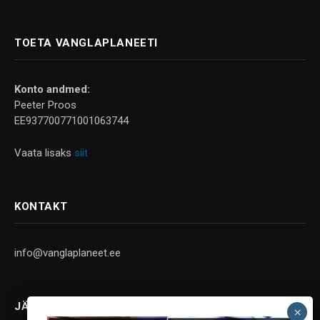
TOETA VANGLAPLANEETI
Konto andmed:
Peeter Proos
EE937700771001063744
Vaata lisaks
siit
KONTAKT
info@vanglaplaneet.ee
JÄLGI SOTSIAALMEEDIAS