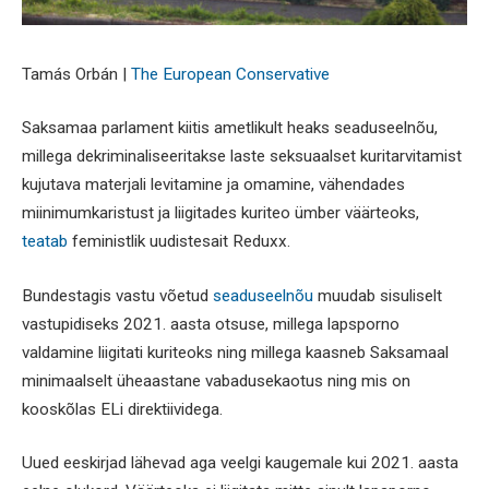
Tamás Orbán |
The European Conservative
Saksamaa parlament kiitis ametlikult heaks seaduseelnõu,
millega dekriminaliseeritakse laste seksuaalset kuritarvitamist
kujutava materjali levitamine ja omamine, vähendades
miinimumkaristust ja liigitades kuriteo ümber väärteoks,
teatab
feministlik uudistesait Reduxx.
Bundestagis vastu võetud
seaduseelnõu
muudab sisuliselt
vastupidiseks 2021. aasta otsuse, millega lapsporno
valdamine liigitati kuriteoks ning millega kaasneb Saksamaal
minimaalselt üheaastane vabadusekaotus ning mis on
kooskõlas ELi direktiividega.
Uued eeskirjad lähevad aga veelgi kaugemale kui 2021. aasta