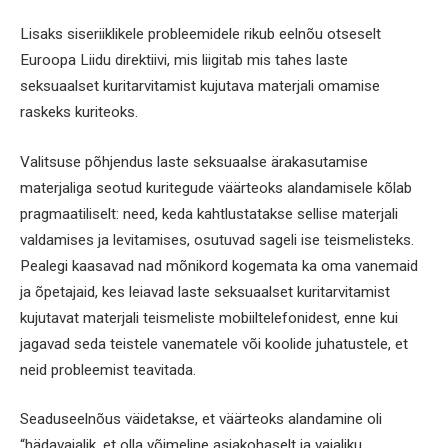
Lisaks siseriiklikele probleemidele rikub eelnõu otseselt
Euroopa Liidu direktiivi, mis liigitab mis tahes laste
seksuaalset kuritarvitamist kujutava materjali omamise
raskeks kuriteoks.
Valitsuse põhjendus laste seksuaalse ärakasutamise
materjaliga seotud kuritegude väärteoks alandamisele kõlab
pragmaatiliselt: need, keda kahtlustatakse sellise materjali
valdamises ja levitamises, osutuvad sageli ise teismelisteks.
Pealegi kaasavad nad mõnikord kogemata ka oma vanemaid
ja õpetajaid, kes leiavad laste seksuaalset kuritarvitamist
kujutavat materjali teismeliste mobiiltelefonidest, enne kui
jagavad seda teistele vanematele või koolide juhatustele, et
neid probleemist teavitada.
Seaduseelnõus väidetakse, et väärteoks alandamine oli
“hädavajalik, et olla võimeline asjakohaselt ja vajaliku