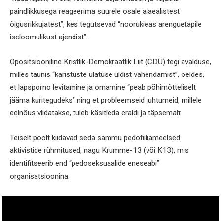
paindlikkusega reageerima suurele osale alaealistest
õigusrikkujatest”, kes tegutsevad “noorukieas arenguetapile
iseloomulikust ajendist”.
Opositsiooniline Kristlik-Demokraatlik Liit (CDU) tegi avalduse,
milles taunis “karistuste ulatuse üldist vähendamist”, öeldes,
et lapsporno levitamine ja omamine “peab põhimõtteliselt
jääma kuritegudeks” ning et probleemseid juhtumeid, millele
eelnõus viidatakse, tuleb käsitleda eraldi ja täpsemalt.
Teiselt poolt kiidavad seda sammu pedofiiliameelsed
aktivistide rühmitused, nagu Krumme-13 (või K13), mis
identifitseerib end “pedoseksuaalide eneseabi”
organisatsioonina.