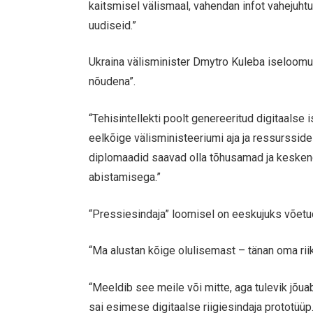
kaitsmisel välismaal, vahendan infot vahejuht
uudiseid.”
Ukraina välisminister Dmytro Kuleba iseloomust
nõudena”.
“Tehisintellekti poolt genereeritud digitaal
eelkõige välisministeeriumi aja ja ressurssid
diplomaadid saavad olla tõhusamad ja keske
abistamisega.”
“Pressiesindaja” loomisel on eeskujuks võetud
“Ma alustan kõige olulisemast – tänan oma rii
“Meeldib see meile või mitte, aga tulevik jõua
sai esimese digitaalse riigiesindaja prototüüp.