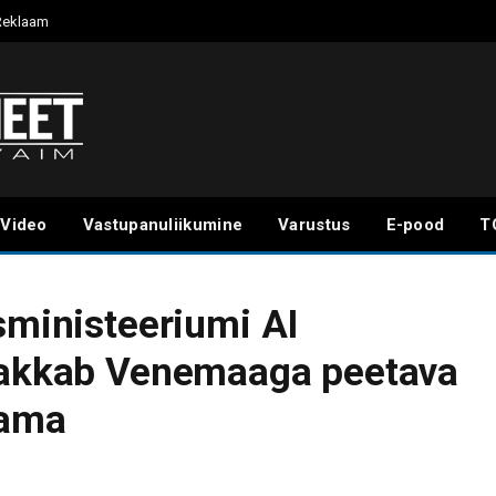
Reklaam
Video
Vastupanuliikumine
Varustus
E-pood
T
sministeeriumi AI
 hakkab Venemaaga peetava
tama