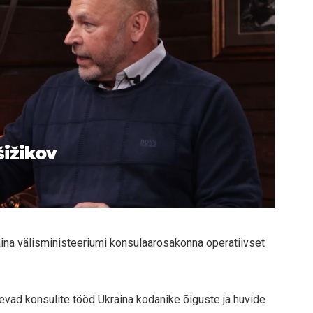
šižikov
ina välisministeeriumi konsulaarosakonna operatiivset
tlevad konsulite tööd Ukraina kodanike õiguste ja huvide