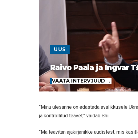
UUS
Raivo Paala ja Ingvar T
VAATA INTERVJUUD
“Minu ülesanne on edastada avalikkusele Ukra
ja kontrollitud teavet,” väidab Shi.
“Ma teavitan ajakirjanikke uudistest, mis käsi