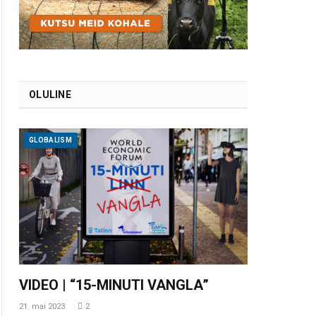
OLULINE
GLOBALISM
VIDEO | “15-MINUTI VANGLA”
21. mai 2023
2