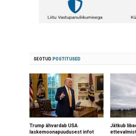
SEOTUD
POSTITUSED
Trump ähvardab USA
Jätkub liba
laskemoonapuudusest infot
ettevalmis