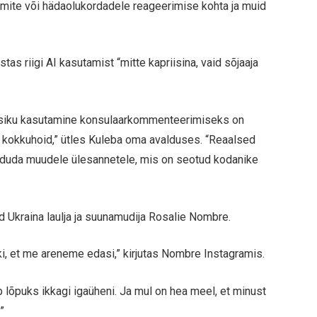
umite või hädaolukordadele reageerimise kohta ja muid
as riigi AI kasutamist “mitte kapriisina, vaid sõjaaja
se isiku kasutamine konsulaarkommenteerimiseks on
e kokkuhoid,” ütles Kuleba oma avalduses. “Reaalsed
nduda muudele ülesannetele, mis on seotud kodanike
 Ukraina laulja ja suunamudija Rosalie Nombre.
ki, et me areneme edasi,” kirjutas Nombre Instagramis.
b lõpuks ikkagi igaüheni. Ja mul on hea meel, et minust
”