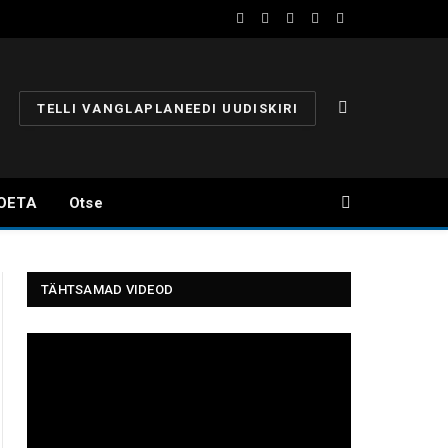
Facebook
YouTube
Instagram
X
Telegram
(Twitter)
TELLI VANGLAPLANEEDI UUDISKIRI
OETA
Otse
TÄHTSAMAD VIDEOD