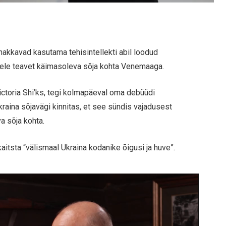
 hakkavad kasutama tehisintellekti abil loodud
sele teavet käimasoleva sõja kohta Venemaaga.
Victoria Shi’ks, tegi kolmapäeval oma debüüdi
raina sõjavägi kinnitas, et see sündis vajadusest
a sõja kohta.
kaitsta “välismaal Ukraina kodanike õigusi ja huve”.