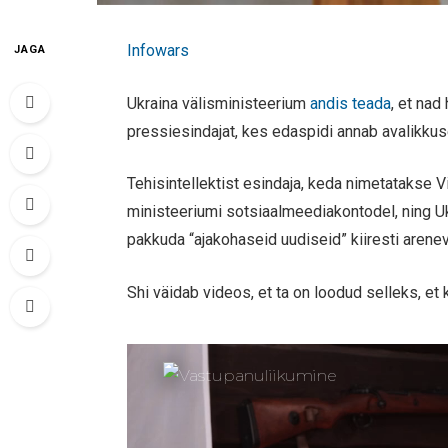
Infowars
JAGA
Ukraina välisministeerium
andis teada
, et nad
pressiesindajat, kes edaspidi annab avalikku
Tehisintellektist esindaja, keda nimetatakse 
ministeeriumi sotsiaalmeediakontodel, ning Uk
pakkuda “ajakohaseid uudiseid” kiiresti arenev
Shi väidab videos, et ta on loodud selleks, et 