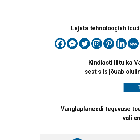
Lajata tehnoloogiahiidude
Kindlasti liitu ka 
sest siis jõuab oluli
Vanglaplaneedi tegevuse toe
vali e