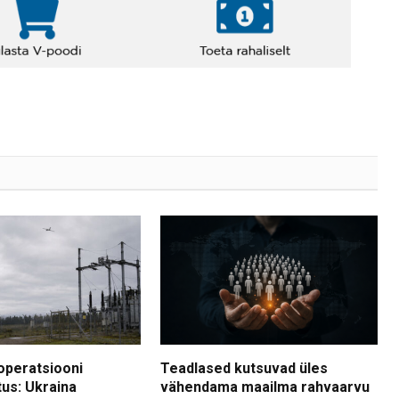
operatsiooni
Teadlased kutsuvad üles
tus: Ukraina
vähendama maailma rahvaarvu