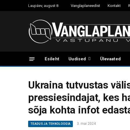
Laupäev, august 8
Vanglaplaneedist
Kontakt
Esileht
Uudised
Ülevaated
Ukraina tutvustas väli
pressiesindajat, kes
sõja kohta infot edas
3. mai 2024
TEADUS JA TEHNOLOOGIA